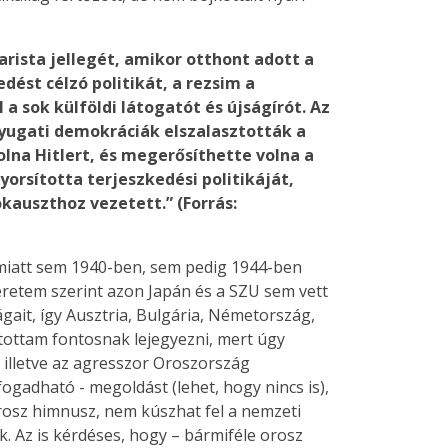
arista jellegét, amikor otthont adott a
dést célzó politikát, a rezsim a
 sok külföldi látogatót és újságírót. Az
nyugati demokráciák elszalasztották a
volna Hitlert, és megerősíthette volna a
orsította terjeszkedési politikáját,
okauszthoz vezetett.” (Forrás:
ú miatt sem 1940-ben, sem pedig 1944-ben
retem szerint azon Japán és a SZU sem vett
ágait, így Ausztria, Bulgária, Németország,
ottam fontosnak lejegyezni, mert úgy
 illetve az agresszor Oroszország
ogadható - megoldást (lehet, hogy nincs is),
orosz himnusz, nem kúszhat fel a nemzeti
 Az is kérdéses, hogy – bármiféle orosz