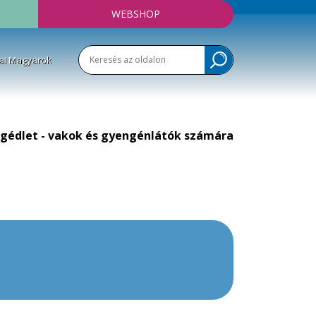
WEBSHOP
ai Magyarok
gédlet - vakok és gyengénlátók számára