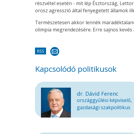
részvétel esetén - mit lép Észtország, Lett
orosz agresszió által fenyegetett államok il
Természetesen akkor lennék maradéktalanul 
olimpia megrendezésére. Erre sajnos kevés 
RSS
Kapcsolódó politikusok
dr. Dávid Ferenc
országgyűlési képviselő,
gazdasági szakpolitikus