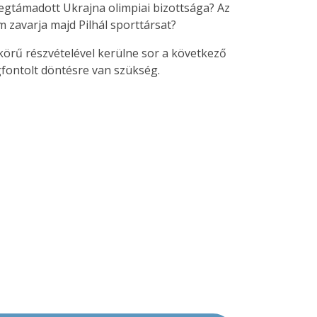
megtámadott Ukrajna olimpiai bizottsága? Az
m zavarja majd Pilhál sporttársat?
örű részvételével kerülne sor a következő
gfontolt döntésre van szükség.