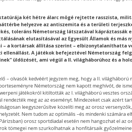
ktatúrája két hétre álarc mögé rejtette rasszista, milit
áttérbe helyezve az antiszemita és a területi terjeszke
kés, toleráns Németország látszatával kápráztassák el a
kottálásának elutasításával az Egyesült Államok és más 
 – a kortársak állítása szerint – elbizonytalaníthatta 
ellenállást. A játékok befejeztével Németország felgy
nek” üldözését, ami végül a II. világháborúhoz és a hol
velő – olvasók kedvéért jegyzem meg, hogy a II. világhábor
i sporteseményre Németország nem kapott meghívót, de isme
werpeni játékokról kitiltották az I. világháború vesztes orsz
 rendezték meg az az eseményt. Mindezeket csak azért tart
lságosan leegyszerűsítve közelíti meg az orosz versenyzők,
t helyzetét. Nem tudom az optimális –és mindenki számára elf
 (Párizsban) orosz sportdiadal esetén nem hangozhat el az 
rok tömegei nem szurkolhatnak a honfitársaik győzelmeinek.