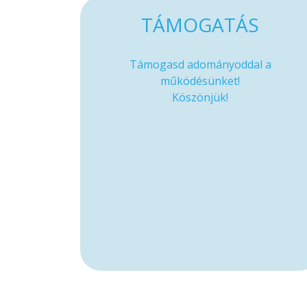
TÁMOGATÁS
Támogasd adományoddal a
működésünket!
Köszönjük!