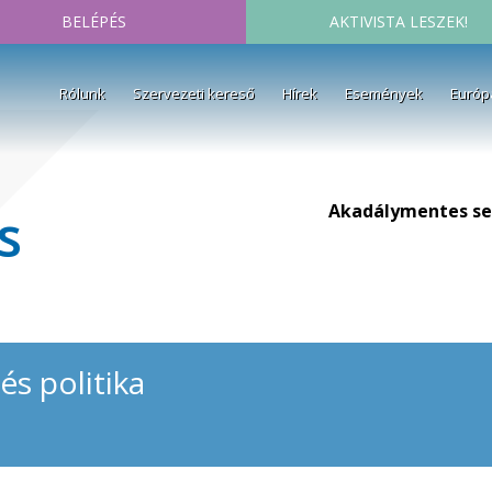
BELÉPÉS
AKTIVISTA LESZEK!
Rólunk
Szervezeti kereső
Hírek
Események
Európ
Akadálymentes se
s
és politika