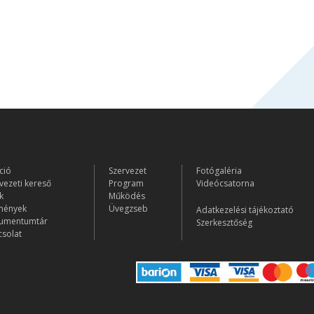
ció
Szervezet
Fotógaléria
vezeti kereső
Program
Videócsatorna
k
Működés
mények
Üvegzseb
Adatkezelési tájékoztató
umentumtár
Szerkesztőség
solat