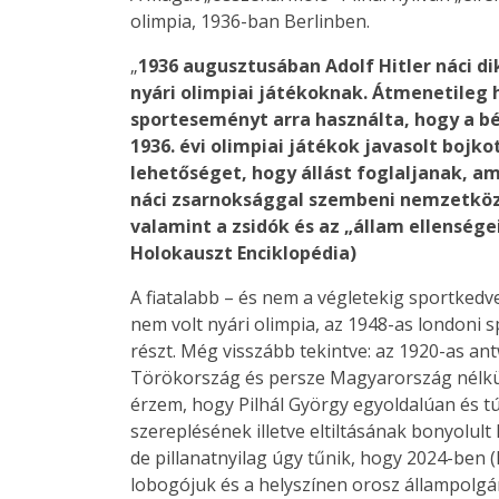
olimpia, 1936-ban Berlinben.
„
1936 augusztusában Adolf Hitler náci di
nyári olimpiai játékoknak. Átmenetileg h
sporteseményt arra használta, hogy a bé
1936. évi olimpiai játékok javasolt boj
lehetőséget, hogy állást foglaljanak, ami
náci zsarnoksággal szembeni nemzetközi 
valamint a zsidók és az „állam ellenségei
Holokauszt Enciklopédia)
A fiatalabb – és nem a végletekig sportked
nem volt nyári olimpia, az 1948-as london
részt. Még visszább tekintve: az 1920-as ant
Törökország és persze Magyarország nélkül
érzem, hogy Pilhál György egyoldalúan és tú
szereplésének illetve eltiltásának bonyolul
de pillanatnyilag úgy tűnik, hogy 2024-ben
lobogójuk és a helyszínen orosz állampolgá