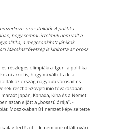
emzetközi sorozatokból. A politika
abban, hogy semmi értelmük nem volt a
gypolitika, a megcsonkított játékok
zi Macskaszövetség is kitiltotta az orosz
es részleges olimpiákra. Igen, a politika
zni arról is, hogy mi váltotta ki a
zállták az ország nagyobb városait és
egyenek részt a Szovjetunió fővárosában
l maradt Japán, Kanada, Kína és a Német
ben aztán eljött a „bosszú órája”, -
mpiát. Moszkvában 81 nemzet képviseltette
tikailag fertőzött, de nem bojkottált nyári