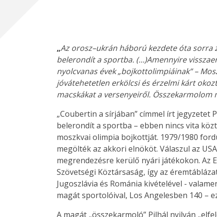
„
Az orosz–ukrán háború kezdete óta sorra z
belerondít a sportba. (…)Amennyire visszae
nyolcvanas évek „bojkott­olimpiáinak” – Mosz
jóvátehetetlen erkölcsi és érzelmi kárt okoz
macskákat a versenyeiről. Összekarmolom
„Coubertin a sírjában” címmel írt jegyzetet 
belerondít a sportba – ebben nincs vita köz
moszkvai olimpia bojkottját. 1979/1980 ford
megölték az akkori elnököt. Válaszul az USA 
megrendezésre kerülő nyári játékokon. Az E
Szövetségi Köztársaság, így az éremtáblázatot
Jugoszlávia és Románia kivételével - valame
magát sportolóival, Los Angelesben 140 – ezt 
A magát „összekarmoló” Pilhál nyilván „elfelej