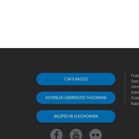
Frak
CSATLAKOZZ
Szer
Híre
Ese
EGYENLEG LEKÉRDEZÉS TAGOKNAK
Dok
Kapc
BELÉPÉS VK ELNÖKÖKNEK