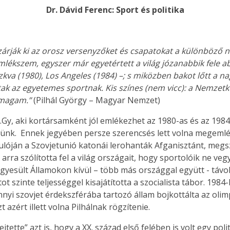
Dr. Dávid Ferenc: Sport és politika
árják ki az orosz versenyzőket és csapatokat a különböző n
mlékszem, egyszer már egyetértett a világ józanabbik fele 
kva (1980), Los Angeles (1984) –; s miközben bakot lőtt a na
tak az egyetemes sportnak. Kis színes (nem vicc): a Nemzetkö
 magam.”
(Pilhál György – Magyar Nemzet)
P.Gy, aki kortársamként jól emlékezhet az 1980-as és az 1984-
tünk. Ennek jegyében persze szerencsés lett volna megemléke
ulóján a Szovjetunió katonái lerohanták Afganisztánt, megs
arra szólította fel a világ országait, hogy sportolóik ne v
gyesült Államokon kívül – több más országgal együtt - távo
 szinte teljességgel kisajátította a szocialista tábor. 1984-
nnyi szovjet érdekszférába tartozó állam bojkottálta az oli
azért illett volna Pilhálnak rögzítenie.
tette” azt is, hogy a XX. század első felében is volt egy poli