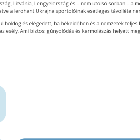
ország, Litvánia, Lengyelország és – nem utolsó sorban – a 
letve a lerohant Ukrajna sportolóinak esetleges távolléte ne
boldog és elégedett, ha békeidőben és a nemzetek teljes k
az esély. Ami biztos: gúnyolódás és karmolászás helyett me