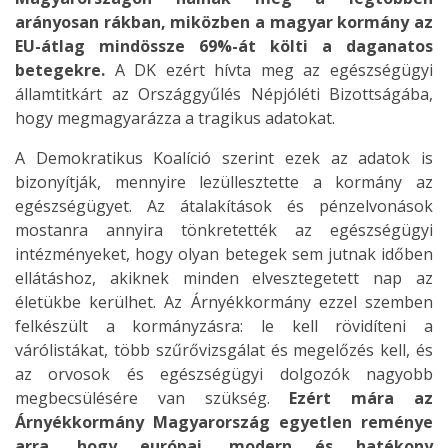
arányosan rákban, miközben a magyar kormány az
EU-átlag mindössze 69%-át költi a daganatos
betegekre.
A DK ezért hívta meg az egészségügyi
államtitkárt az Országgyűlés Népjóléti Bizottságába,
hogy megmagyarázza a tragikus adatokat.
A Demokratikus Koalíció szerint ezek az adatok is
bizonyítják, mennyire lezüllesztette a kormány az
egészségügyet. Az átalakítások és pénzelvonások
mostanra annyira tönkretették az egészségügyi
intézményeket, hogy olyan betegek sem jutnak időben
ellátáshoz, akiknek minden elvesztegetett nap az
életükbe kerülhet. Az Árnyékkormány ezzel szemben
felkészült a kormányzásra: le kell rövidíteni a
várólistákat, több szűrővizsgálat és megelőzés kell, és
az orvosok és egészségügyi dolgozók nagyobb
megbecsülésére van szükség.
Ezért mára az
Árnyékkormány Magyarország egyetlen reménye
arra, hogy európai, modern és hatékony