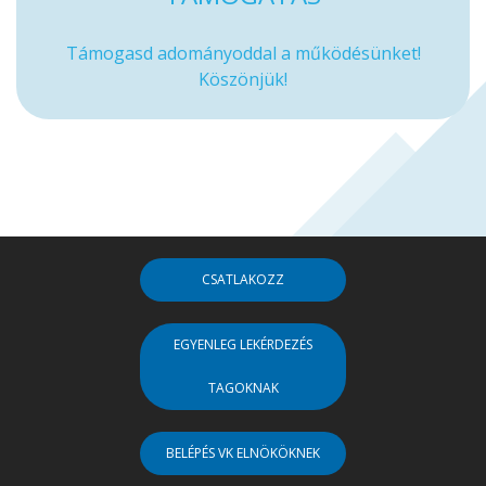
Támogasd adományoddal a működésünket!
Köszönjük!
CSATLAKOZZ
EGYENLEG LEKÉRDEZÉS
TAGOKNAK
BELÉPÉS VK ELNÖKÖKNEK