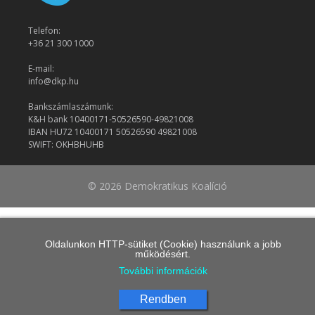
Telefon:
+36 21 300 1000
E-mail:
info@dkp.hu
Bankszámlaszámunk:
K&H bank 10400171-50526590-49821008
IBAN HU72 10400171 50526590 49821008
SWIFT: OKHBHUHB
© 2026 Demokratikus Koalíció
Oldalunkon HTTP-sütiket (Cookie) használunk a jobb
működésért.
További információk