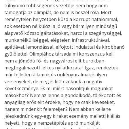
túlnyomó többségének vezetője nem hogy nem
támogatja az olimpiát, de nem is beszél róla. Mert
reménytelen helyzetben küzd a korrupt hatalommal,
sok esetben nélkülözi a jó vagy bármilyen minőségű
alapvető közszolgáltatásokat, harcol a szegénységgel,
munkanélküliséggel, elégtelen infrastruktúrával,
apátiával, lemondással, elfojtott indulattal és kirobbanó
gyűlölettel. Olimpiához társadalmi konszenzus kell,
nem a jómódú fő- és nagyvárosi elit burokban
megfogalmazott lelkes nyilatkozatai. Igaz, rendeztek
már fejletlen államok és önkényuralmak is ilyen
versenyeket, de meg is lett ezeknek a negatív
következménye. És mi miért hasonlítjuk magunkat
másokhoz? Nem az lenne a gondolkodó, tájékozott és
anyagilag erős elit érdeke, hogy ne csak keveseket,
hanem mindenkit felemeljen? Nem abban kellene
jeleskednünk egy-egy kirakat esemény melletti kiállás
helyett, hogy a nemzetépítés apró munkáját