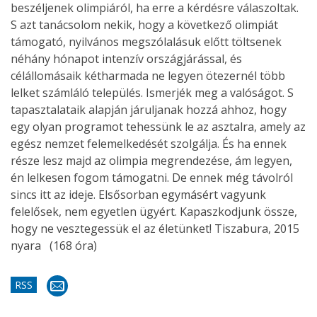
beszéljenek olimpiáról, ha erre a kérdésre válaszoltak.
S azt tanácsolom nekik, hogy a következő olimpiát
támogató, nyilvános megszólalásuk előtt töltsenek
néhány hónapot intenzív országjárással, és
célállomásaik kétharmada ne legyen ötezernél több
lelket számláló település. Ismerjék meg a valóságot. S
tapasztalataik alapján járuljanak hozzá ahhoz, hogy
egy olyan programot tehessünk le az asztalra, amely az
egész nemzet felemelkedését szolgálja. És ha ennek
része lesz majd az olimpia megrendezése, ám legyen,
én lelkesen fogom támogatni. De ennek még távolról
sincs itt az ideje. Elsősorban egymásért vagyunk
felelősek, nem egyetlen ügyért. Kapaszkodjunk össze,
hogy ne vesztegessük el az életünket! Tiszabura, 2015
nyara (168 óra)
RSS