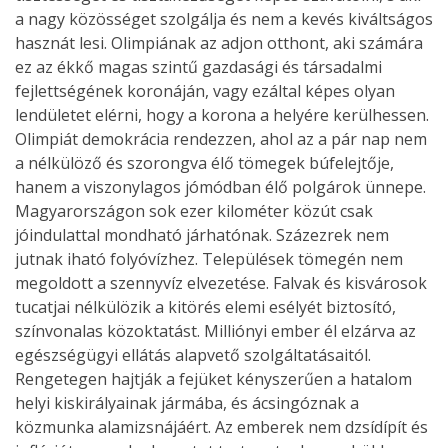
a nagy közösséget szolgálja és nem a kevés kiváltságos
hasznát lesi. Olimpiának az adjon otthont, aki számára
ez az ékkő magas szintű gazdasági és társadalmi
fejlettségének koronáján, vagy ezáltal képes olyan
lendületet elérni, hogy a korona a helyére kerülhessen.
Olimpiát demokrácia rendezzen, ahol az a pár nap nem
a nélkülöző és szorongva élő tömegek búfelejtője,
hanem a viszonylagos jómódban élő polgárok ünnepe.
Magyarországon sok ezer kilométer közút csak
jóindulattal mondható járhatónak. Százezrek nem
jutnak iható folyóvízhez. Települések tömegén nem
megoldott a szennyvíz elvezetése. Falvak és kisvárosok
tucatjai nélkülözik a kitörés elemi esélyét biztosító,
színvonalas közoktatást. Milliónyi ember él elzárva az
egészségügyi ellátás alapvető szolgáltatásaitól.
Rengetegen hajtják a fejüket kényszerűen a hatalom
helyi kiskirályainak jármába, és ácsingóznak a
közmunka alamizsnájáért. Az emberek nem dzsídípít és