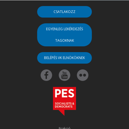
CSATLAKOZZ
EGYENLEG LEKÉRDEZÉS
TAGOKNAK
BELÉPÉS VK ELNÖKÖKNEK
Frakció