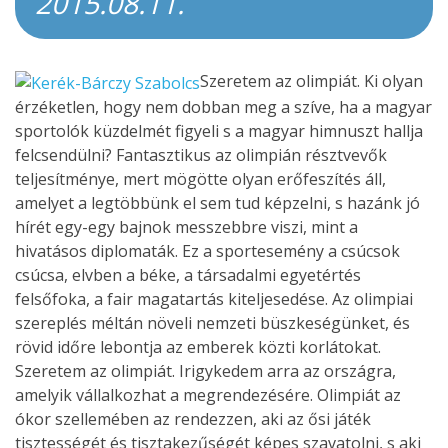
2015.08.11.
Szeretem az olimpiát. Ki olyan
érzéketlen, hogy nem dobban meg a szíve, ha a magyar
sportolók küzdelmét figyeli s a magyar himnuszt hallja
felcsendülni? Fantasztikus az olimpián résztvevők
teljesítménye, mert mögötte olyan erőfeszítés áll,
amelyet a legtöbbünk el sem tud képzelni, s hazánk jó
hírét egy-egy bajnok messzebbre viszi, mint a
hivatásos diplomaták. Ez a sportesemény a csúcsok
csúcsa, elvben a béke, a társadalmi egyetértés
felsőfoka, a fair magatartás kiteljesedése. Az olimpiai
szereplés méltán növeli nemzeti büszkeségünket, és
rövid időre lebontja az emberek közti korlátokat.
Szeretem az olimpiát. Irigykedem arra az országra,
amelyik vállalkozhat a megrendezésére. Olimpiát az
ókor szellemében az rendezzen, aki az ősi játék
tisztességét és tisztakezűségét képes szavatolni, s aki