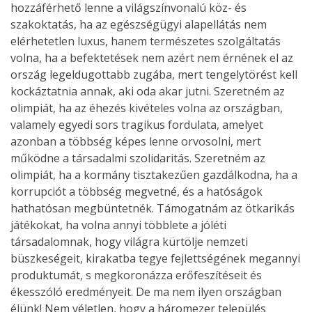
hozzáférhető lenne a világszínvonalú köz- és
szakoktatás, ha az egészségügyi alapellátás nem
elérhetetlen luxus, hanem természetes szolgáltatás
volna, ha a befektetések nem azért nem érnének el az
ország legeldugottabb zugába, mert tengelytörést kell
kockáztatnia annak, aki oda akar jutni. Szeretném az
olimpiát, ha az éhezés kivételes volna az országban,
valamely egyedi sors tragikus fordulata, amelyet
azonban a többség képes lenne orvosolni, mert
működne a társadalmi szolidaritás. Szeretném az
olimpiát, ha a kormány tisztakezűen gazdálkodna, ha a
korrupciót a többség megvetné, és a hatóságok
hathatósan megbüntetnék. Támogatnám az ötkarikás
játékokat, ha volna annyi többlete a jóléti
társadalomnak, hogy világra kürtölje nemzeti
büszkeségeit, kirakatba tegye fejlettségének megannyi
produktumát, s megkoronázza erőfeszítéseit és
ékesszóló eredményeit. De ma nem ilyen országban
élünk! Nem véletlen, hogy a háromezer település