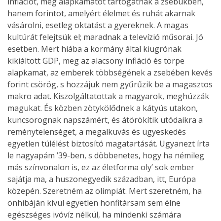
inflációt, meg alapkamatot tartogatnak a zsebükben,
hanem forintot, amelyért élelmet és ruhát akarnak
vásárolni, esetleg oktatást a gyereknek. A magas
kultúrát felejtsük el; maradnak a televízió műsorai. Jó
esetben. Mert hiába a kormány által kiugrónak
kikiáltott GDP, meg az alacsony infláció és törpe
alapkamat, az emberek többségének a zsebében kevés
forint csörög, s hozzájuk nem gyűrűzik be a magasztos
makro adat. Kiszolgáltatottak a magyarok, meghúzzák
magukat. És közben zötykölődnek a kátyús utakon,
kuncsorognak napszámért, és átörökítik utódaikra a
reménytelenséget, a megalkuvás és ügyeskedés
egyetlen túlélést biztosító magatartását. Ugyanezt írta
le nagyapám ’39-ben, s döbbenetes, hogy ha némileg
más színvonalon is, ez az életforma oly’ sok ember
sajátja ma, a huszonegyedik században, itt, Európa
közepén. Szeretném az olimpiát. Mert szeretném, ha
önhibáján kívül egyetlen honfitársam sem élne
egészséges ivóvíz nélkül, ha mindenki számára