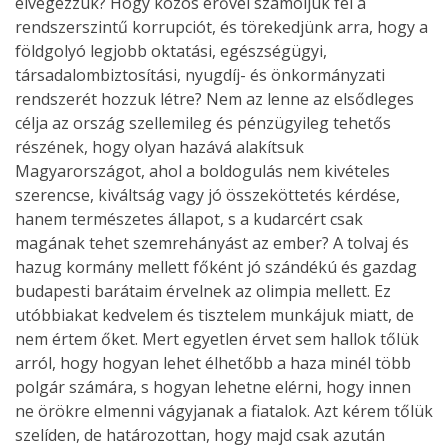
elvégezzük? Hogy közös erővel számoljuk fel a
rendszerszintű korrupciót, és törekedjünk arra, hogy a
földgolyó legjobb oktatási, egészségügyi,
társadalombiztosítási, nyugdíj- és önkormányzati
rendszerét hozzuk létre? Nem az lenne az elsődleges
célja az ország szellemileg és pénzügyileg tehetős
részének, hogy olyan hazává alakítsuk
Magyarországot, ahol a boldogulás nem kivételes
szerencse, kiváltság vagy jó összeköttetés kérdése,
hanem természetes állapot, s a kudarcért csak
magának tehet szemrehányást az ember? A tolvaj és
hazug kormány mellett főként jó szándékú és gazdag
budapesti barátaim érvelnek az olimpia mellett. Ez
utóbbiakat kedvelem és tisztelem munkájuk miatt, de
nem értem őket. Mert egyetlen érvet sem hallok tőlük
arról, hogy hogyan lehet élhetőbb a haza minél több
polgár számára, s hogyan lehetne elérni, hogy innen
ne örökre elmenni vágyjanak a fiatalok. Azt kérem tőlük
szelíden, de határozottan, hogy majd csak azután