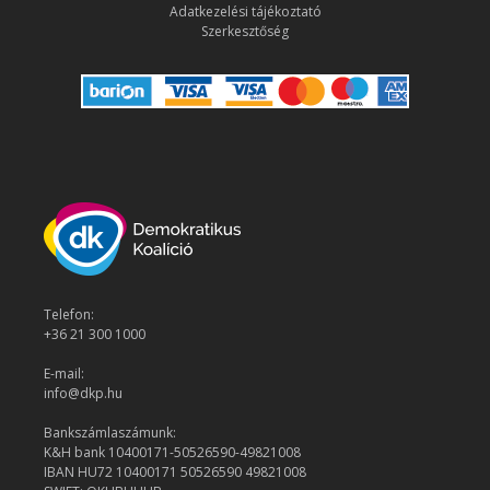
Adatkezelési tájékoztató
Szerkesztőség
Telefon:
+36 21 300 1000
E-mail:
info@dkp.hu
Bankszámlaszámunk:
K&H bank 10400171-50526590-49821008
IBAN HU72 10400171 50526590 49821008