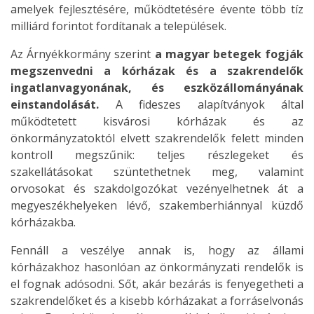
amelyek fejlesztésére, működtetésére évente több tíz
milliárd forintot fordítanak a települések.
Az Árnyékkormány szerint
a magyar betegek fogják
megszenvedni a kórházak és a szakrendelők
ingatlanvagyonának, és eszközállományának
einstandolását.
A fideszes alapítványok által
működtetett kisvárosi kórházak és az
önkormányzatoktól elvett szakrendelők felett minden
kontroll megszűnik: teljes részlegeket és
szakellátásokat szüntethetnek meg, valamint
orvosokat és szakdolgozókat vezényelhetnek át a
megyeszékhelyeken lévő, szakemberhiánnyal küzdő
kórházakba.
Fennáll a veszélye annak is, hogy az állami
kórházakhoz hasonlóan az önkormányzati rendelők is
el fognak adósodni. Sőt, akár bezárás is fenyegetheti a
szakrendelőket és a kisebb kórházakat a forráselvonás