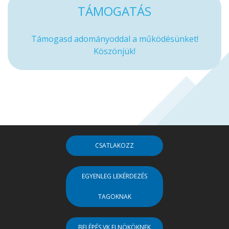
TÁMOGATÁS
Támogasd adományoddal a működésünket!
Köszönjük!
CSATLAKOZZ
EGYENLEG LEKÉRDEZÉS
TAGOKNAK
BELÉPÉS VK ELNÖKÖKNEK