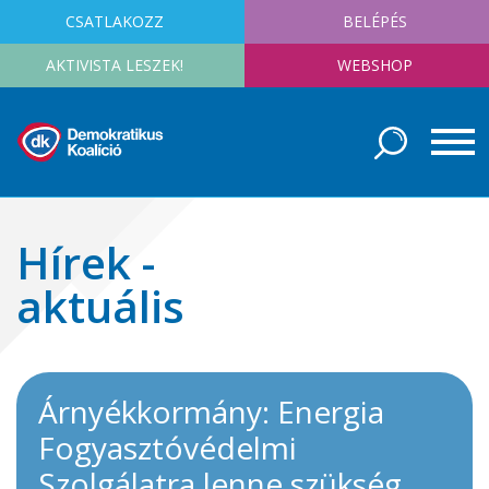
CSATLAKOZZ
BELÉPÉS
AKTIVISTA LESZEK!
WEBSHOP
Hírek -
aktuális
Árnyékkormány: Energia
Fogyasztóvédelmi
Szolgálatra lenne szükség,