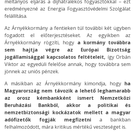
méltányos eljárás a díjhátralékos fogyasztókkal – ezt
eredményezné az Energia Fogyasztóvédelmi Szolgálat
felállítása.
Az Árnyékkormány a fentieken túl további két ügyben
fogadott el előterjesztéseket. Az egyikben az
Árnyékkormány rögzíti, hogy
a kormány továbbra
sem hajtja végre az Európai Bizottság
jogállamisággal kapcsolatos feltételeit,
így Orbán
Viktor az egyedüli felelőse annak, hogy továbbra sem
jönnek az uniós pénzek.
A másikban az Árnyékkormány kimondja, hogy
ha
Magyarország nem távozik a lehető leghamarabb
az orosz kémbankként ismert Nemzetközi
Beruházási Bankból, akkor a politikai és
nemzetbiztonsági kockázatok mellett a magyar
adófizetők fogják megfizetni
a bankban
felhalmozódott, mára kritikus mértékű veszteséget is.