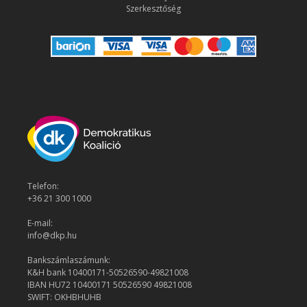
Szerkesztőség
Telefon:
+36 21 300 1000
E-mail:
info@dkp.hu
Bankszámlaszámunk:
K&H bank 10400171-50526590-49821008
IBAN HU72 10400171 50526590 49821008
SWIFT: OKHBHUHB