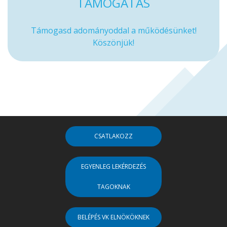
TÁMOGATÁS
Támogasd adományoddal a működésünket!
Köszönjük!
CSATLAKOZZ
EGYENLEG LEKÉRDEZÉS
TAGOKNAK
BELÉPÉS VK ELNÖKÖKNEK