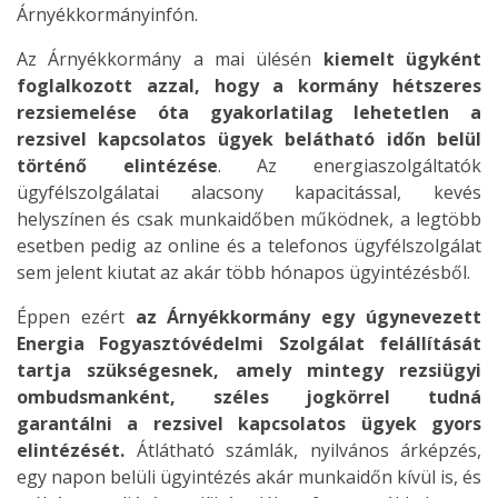
Árnyékkormányinfón.
Az Árnyékkormány a mai ülésén
kiemelt ügyként
foglalkozott azzal, hogy a kormány hétszeres
rezsiemelése óta gyakorlatilag lehetetlen a
rezsivel kapcsolatos ügyek belátható időn belül
történő elintézése
. Az energiaszolgáltatók
ügyfélszolgálatai alacsony kapacitással, kevés
helyszínen és csak munkaidőben működnek, a legtöbb
esetben pedig az online és a telefonos ügyfélszolgálat
sem jelent kiutat az akár több hónapos ügyintézésből.
Éppen ezért
az Árnyékkormány egy úgynevezett
Energia Fogyasztóvédelmi Szolgálat felállítását
tartja szükségesnek, amely mintegy rezsiügyi
ombudsmanként, széles jogkörrel tudná
garantálni a rezsivel kapcsolatos ügyek gyors
elintézését.
Átlátható számlák, nyilvános árképzés,
egy napon belüli ügyintézés akár munkaidőn kívül is, és