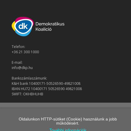
Telefon:
+36 21 300 1000
E-mail:
info@dkp.hu
Bankszámlaszámunk:
K&H bank 10400171-50526590-49821008
IBAN HU72 10400171 50526590 49821008
SWIFT: OKHBHUHB
© 2026 Demokratikus Koalíció
Oldalunkon HTTP-sütiket (Cookie) használunk a jobb
működésért.
További információk