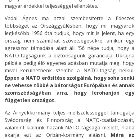
magyar érdekkel teljességgel ellentétes.
Vadai Ágnes ma azzal szembesítette a fideszes
többséget az Országgyűlésben, hogy mi, magyarok
legkésőbb 1956 óta tudjuk, hogy mit is jelent, ha egy
ország nem számíthat szövetségesekre, amikor egy
agresszor támadása alatt áll. ’56 népe tudja, hogy a
NATO-tagságunk a biztonságunk garanciája, Ukrajna
példája pedig élő egyenes adásban mutatja meg, hogy
mivel kerülhetnénk szembe a NATO-tagság nélkül.
Éppen a NATO erősítése szolgálná, hogy soha senki
ne vehesse többé a bátorságot Európában és annak
szomszédságában arra, hogy lerohanjon egy
független országot.
Az Árnyékkormány teljes mellszélességgel támogatja
Svédország és Finnország a NATO-csatlakozását,
valamint kiállunk hazánk NATO-tagsága mellett, hiába
akarja ezt az Orbán-kormány aláásni.
Mára az