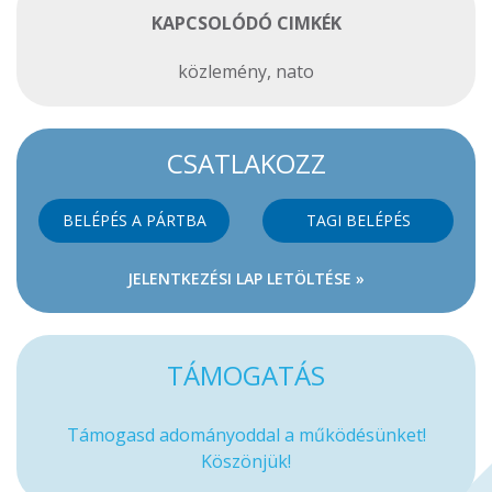
KAPCSOLÓDÓ CIMKÉK
közlemény
,
nato
CSATLAKOZZ
BELÉPÉS A PÁRTBA
TAGI BELÉPÉS
JELENTKEZÉSI LAP LETÖLTÉSE »
TÁMOGATÁS
Támogasd adományoddal a működésünket!
Köszönjük!