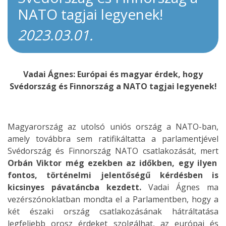
NATO tagjai legyenek!
2023.03.01.
Vadai Ágnes: Európai és magyar érdek, hogy
Svédország és Finnország a NATO tagjai legyenek!
Magyarország az utolsó uniós ország a NATO-ban,
amely továbbra sem ratifikáltatta a parlamentjével
Svédország és Finnország NATO csatlakozását, mert
Orbán Viktor még ezekben az időkben, egy ilyen
fontos, történelmi jelentőségű kérdésben is
kicsinyes pávatáncba kezdett.
Vadai Ágnes ma
vezérszónoklatban mondta el a Parlamentben, hogy a
két északi ország csatlakozásának hátráltatása
legfeljebb orosz érdeket szolgálhat, az európai és