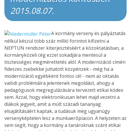
2015.08.07.
A kormány verseny és pályáztatás
nélkül készül több száz millió forintot kifizetni a
NEPTUN rendszer kiterjesztéséért a közoktatásban, a
kormányközeli cég ezzel sokadjára mentesül a
tisztességes megmérettetés alól. A modernizáció címén
fideszes zsebekbe juttatott közpénzek - még ha a
modernizáció egyébként fontos cél - nem az oktatás
valódi problémáira jelentenek megoldást, ahogy a
pedagógusok megregulázására tervezett etikai kódex
sem. Azzal, hogy elektronikusan lehet majd vezetni a
diákok jegyeit, amit a múlt századi tananyag
elsajátításáért kaptak, a tudásuk még ugyanúgy
versenyképtelen lesz a munkaerőpiacon. A helyzeten az
sem segít, hogy a kormány a tanároknak szánt etikai