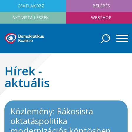
CSATLAKOZZ
BELÉPÉS
AKTIVISTA LESZEK!
WEBSHOP
Hírek -
aktuális
Közlemény: Rákosista
oktatáspolitika
modernizációs köntösben