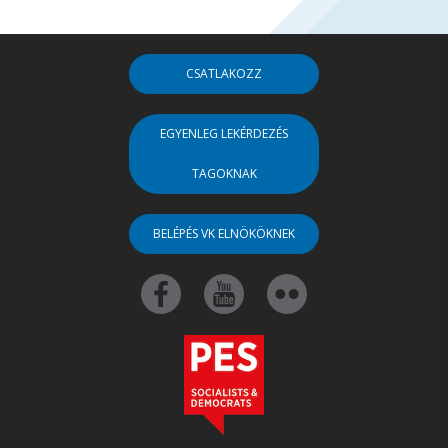
CSATLAKOZZ
EGYENLEG LEKÉRDEZÉS
TAGOKNAK
BELÉPÉS VK ELNÖKÖKNEK