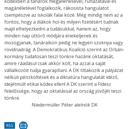
kódexben a tanárok megjelenésével, ruházatával és
magánéletével foglalkozik, rákosista hangulatot
csempészve az iskolák falai közé. Még mindig nem az a
fontos, hogy a diákok hol és milyen fizetésért tudnak
majd elhelyezkedni a tudásukkal, hanem az, hogy
minden nap úttörő módjára énekeljenek és
mozogjanak, tanáraikon pedig ne legyen szoknya vagy
rövidnadrág. A Demokratikus Koalíció szerint az Orbán-
kormány tudatosan teszi tönkre hazánk oktatását,
amire ráadásul csak akkor költ, ha azzal a saját
vállalkozóit tudja gyarapítani. A DK tiltakozik a pályázat
nélküli pénzköltések és a diktatúra hangulatát idéző,
idejétmúlt etikai kódex ellen! A DK szerint a Fidesz
felelőssége, hogy az oktatással az ország jövőjét teszi
tönkre.
Niedermüller Péter alelnök DK
RSS