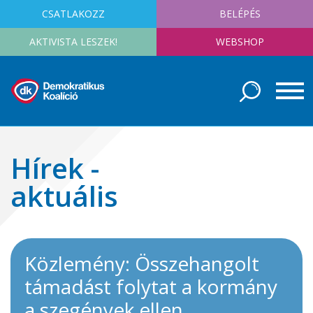
CSATLAKOZZ
BELÉPÉS
AKTIVISTA LESZEK!
WEBSHOP
Hírek -
aktuális
Közlemény: Összehangolt
támadást folytat a kormány
a szegények ellen