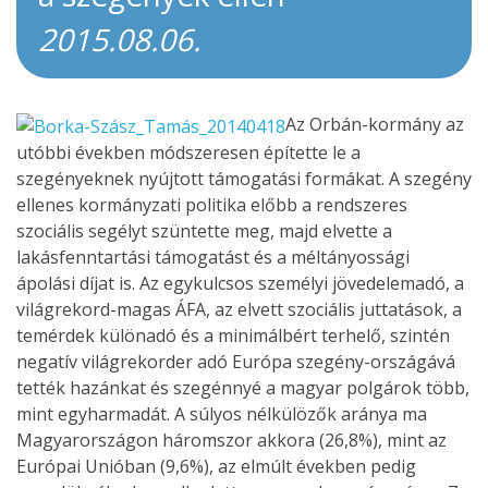
2015.08.06.
Az Orbán-kormány az
utóbbi években módszeresen építette le a
szegényeknek nyújtott támogatási formákat. A szegény
ellenes kormányzati politika előbb a rendszeres
szociális segélyt szüntette meg, majd elvette a
lakásfenntartási támogatást és a méltányossági
ápolási díjat is. Az egykulcsos személyi jövedelemadó, a
világrekord-magas ÁFA, az elvett szociális juttatások, a
temérdek különadó és a minimálbért terhelő, szintén
negatív világrekorder adó Európa szegény-országává
tették hazánkat és szegénnyé a magyar polgárok több,
mint egyharmadát. A súlyos nélkülözők aránya ma
Magyarországon háromszor akkora (26,8%), mint az
Európai Unióban (9,6%), az elmúlt években pedig