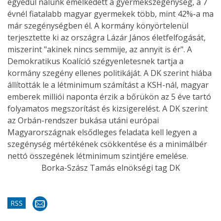
egyedül nálunk emelkedett a gyermekszegénység, a 7
évnél fiatalabb magyar gyermekek több, mint 42%-a ma
már szegénységben él. A kormány könyörtelenül
terjesztette ki az országra Lázár János életfelfogását,
miszerint "akinek nincs semmije, az annyit is ér". A
Demokratikus Koalíció szégyenletesnek tartja a
kormány szegény ellenes politikáját. A DK szerint hiába
állították le a létminimum számítást a KSH-nál, magyar
emberek milliói naponta érzik a bőrükön az 5 éve tartó
folyamatos megszorítást és kizsigerelést. A DK szerint
az Orbán-rendszer bukása utáni európai
Magyarországnak elsődleges feladata kell legyen a
szegénység mértékének csökkentése és a minimálbér
nettó összegének létminimum szintjére emelése.
Borka-Szász Tamás elnökségi tag DK
RSS