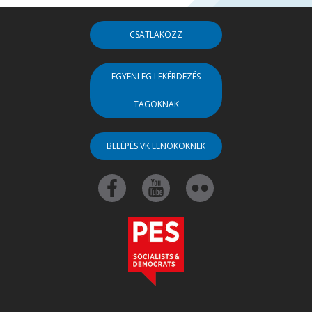
CSATLAKOZZ
EGYENLEG LEKÉRDEZÉS
TAGOKNAK
BELÉPÉS VK ELNÖKÖKNEK