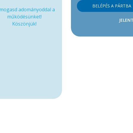
BELÉPÉS A PÁRTBA
mogasd adományoddal a
működésünket!
JELENT
Köszönjük!