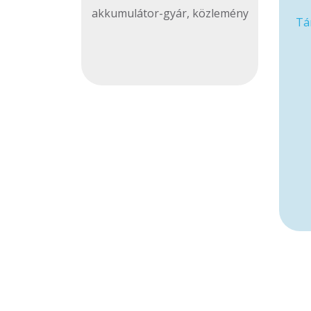
akkumulátor-gyár
,
közlemény
Tá