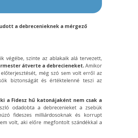
zudott a debrecenieknek a mérgező
k végébe, szinte az ablakaik alá tervezett,
ármester átverte a debrecieneket.
Amikor
 előterjesztését, még szó sem volt erről az
akók biztonságát és értéktelenné teszi az
ki a Fidesz hű katonájaként nem csak a
zló odadobta a debrecenieket a zsebük
úzó fideszes milliárdosoknak és korrupt
m volt, aki előre megfontolt szándékkal a