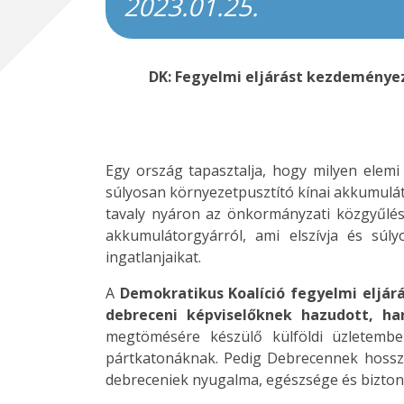
2023.01.25.
DK: Fegyelmi eljárást kezdeménye
Egy ország tapasztalja, hogy milyen elemi 
súlyosan környezetpusztító kínai akkumulát
tavaly nyáron az önkormányzati közgyűlés e
akkumulátorgyárról, ami elszívja és súly
ingatlanjaikat.
A
Demokratikus Koalíció fegyelmi eljár
debreceni képviselőknek hazudott, h
megtömésére készülő külföldi üzletembe
pártkatonáknak. Pedig Debrecennek hosszú
debreceniek nyugalma, egészsége és biztons