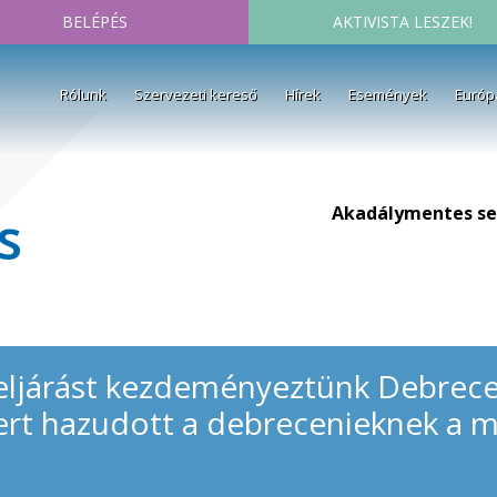
BELÉPÉS
AKTIVISTA LESZEK!
Rólunk
Szervezeti kereső
Hírek
Események
Európ
Akadálymentes se
s
 eljárást kezdeményeztünk Debrece
ert hazudott a debrecenieknek a 