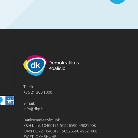
Telefon:
+36 21 300 1000
E-mail:
info@dkp.hu
Bankszámlaszámunk:
K&H bank 10400171-50526590-49821008
IBAN HU72 10400171 50526590 49821008
SWIFT: OKHBHUHB