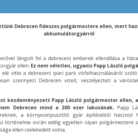
ztünk Debrecen fideszes polgármestere ellen, mert ha
akkumulátorgyárról
erővel lángolt fel a debreceni emberek ellenállása a házai
orgyár ellen.
Ez nem véletlen, ugyanis Papp László polg
lé vitte a debreceni ipari park vízfelhasználásáról szóló
osan szennyezi Debrecen vizeit, veszélyezteti a városl
ást kezdeményezett Papp László polgármester ellen, a
anem Debrecen mind a 200 ezer lakosának.
Papp Lás
reknek, a környezetpusztító gyár építéséből hasznot h
 történelme során eddig egyetlen olyan polgármestere se
ága ellen cselekedett volna.