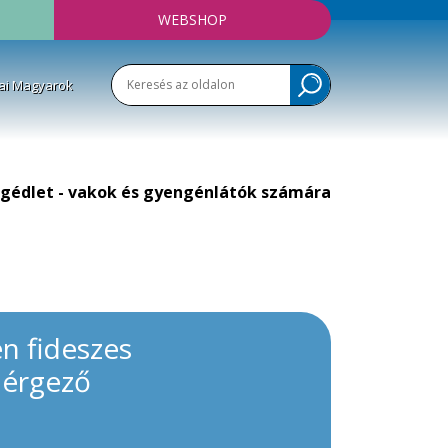
WEBSHOP
ai Magyarok
gédlet - vakok és gyengénlátók számára
n fideszes
mérgező