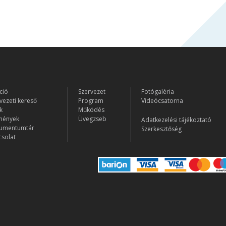
ció
Szervezet
Fotógaléria
vezeti kereső
Program
Videócsatorna
k
Működés
mények
Üvegzseb
Adatkezelési tájékoztató
umentumtár
Szerkesztőség
solat