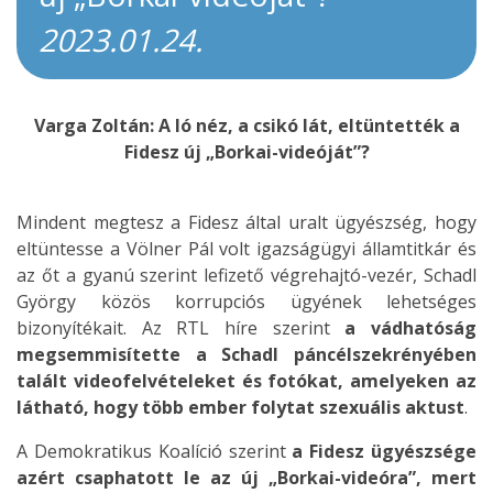
2023.01.24.
Varga Zoltán: A ló néz, a csikó lát, eltüntették a
Fidesz új „Borkai-videóját”?
Mindent megtesz a Fidesz által uralt ügyészség, hogy
eltüntesse a Völner Pál volt igazságügyi államtitkár és
az őt a gyanú szerint lefizető végrehajtó-vezér, Schadl
György közös korrupciós ügyének lehetséges
bizonyítékait. Az RTL híre szerint
a vádhatóság
megsemmisítette a Schadl páncélszekrényében
talált videofelvételeket és fotókat, amelyeken az
látható, hogy több ember folytat szexuális aktust
.
A Demokratikus Koalíció szerint
a Fidesz ügyészsége
azért csaphatott le az új „Borkai-videóra”, mert