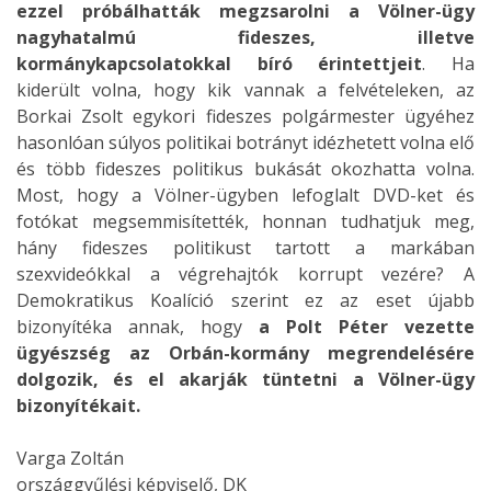
ezzel próbálhatták megzsarolni a Völner-ügy
nagyhatalmú fideszes, illetve
kormánykapcsolatokkal bíró érintettjeit
. Ha
kiderült volna, hogy kik vannak a felvételeken, az
Borkai Zsolt egykori fideszes polgármester ügyéhez
hasonlóan súlyos politikai botrányt idézhetett volna elő
és több fideszes politikus bukását okozhatta volna.
Most, hogy a Völner-ügyben lefoglalt DVD-ket és
fotókat megsemmisítették, honnan tudhatjuk meg,
hány fideszes politikust tartott a markában
szexvideókkal a végrehajtók korrupt vezére? A
Demokratikus Koalíció szerint ez az eset újabb
bizonyítéka annak, hogy
a Polt Péter vezette
ügyészség az Orbán-kormány megrendelésére
dolgozik, és el akarják tüntetni a Völner-ügy
bizonyítékait.
Varga Zoltán
országgyűlési képviselő, DK