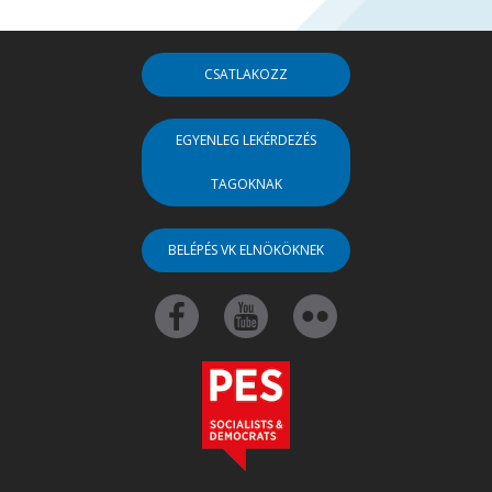
CSATLAKOZZ
EGYENLEG LEKÉRDEZÉS
TAGOKNAK
BELÉPÉS VK ELNÖKÖKNEK