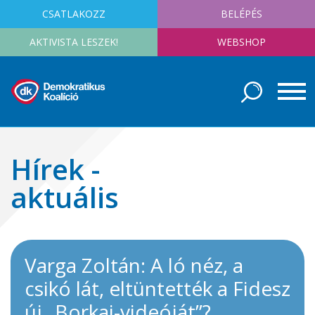
CSATLAKOZZ
BELÉPÉS
AKTIVISTA LESZEK!
WEBSHOP
Hírek -
aktuális
Varga Zoltán: A ló néz, a
csikó lát, eltüntették a Fidesz
új „Borkai-videóját”?