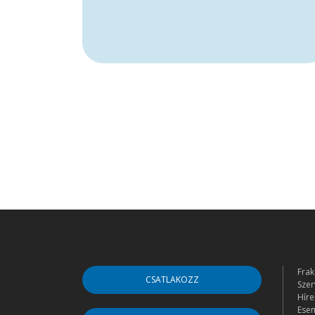
Frak
CSATLAKOZZ
Szer
Híre
Ese