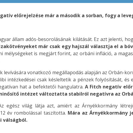
gatív előrejelzése már a második a sorban, fogy a leve
magyar állam adós-besorolásának kilátását. Ez azt jelenti, h
zakötvényeket már csak egy hajszál választja el a bóv
i mélységeket is megjárt forint, az orbáni infláció, a mag
.
ok levívására vonatkozó megállapodás alapján az Orbán-ko
 alibi intézkedései csak késleltetik a pénzek folyósítását, é
negatívan hat a befektetői hangulatra.
A Fitch negatív elő
nősítő intézet változtatta stabilról negatívra az Orb
z egész világ látja azt, amiért az Árnyékkormány létrej
12 év rombolással taszította.
Mára az Árnyékkormány j
i válságból.