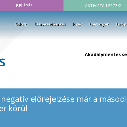
BELÉPÉS
AKTIVISTA LESZEK!
Rólunk
Szervezeti kereső
Hírek
Események
Európ
Akadálymentes se
s
negatív előrejelzése már a másodi
er körül