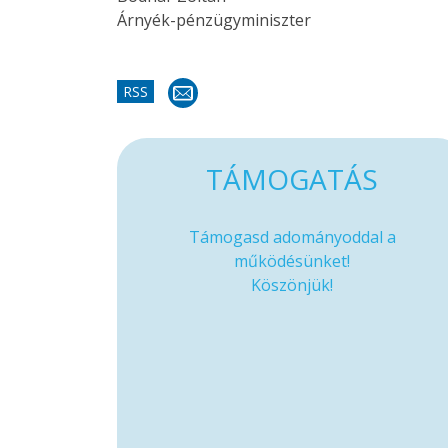
Árnyék-pénzügyminiszter
RSS
TÁMOGATÁS
Támogasd adományoddal a
működésünket!
Köszönjük!