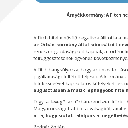
Árnyékkormány: A Fitch ne
A Fitch hitelminősítő negatívra állította a 
az Orbán-kormány által kibocsátott devi
rendszer gazdaságpolitikájának; a történelm
felfüggesztésének egyenes következménye
A Fitch hangsúlyozza, hogy az uniós forrás
jogállamisági feltételt teljesiti. A kormány
hitelességével kapcsolatos kételyeket, és 
augusztusban a másik legnagyobb hitelmi
Fogy a levegő az Orbán-rendszer körül. A
Magyarországot abból a válságból, amibe 
arra, hogy kiutat találjunk a megélhetés
Bodnár Zoltán