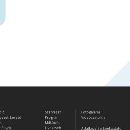
ció
Szervezet
Fotógaléria
vezeti kereső
Program
Videócsatorna
k
Működés
mények
Üvegzseb
Adatkezelési tájékoztató