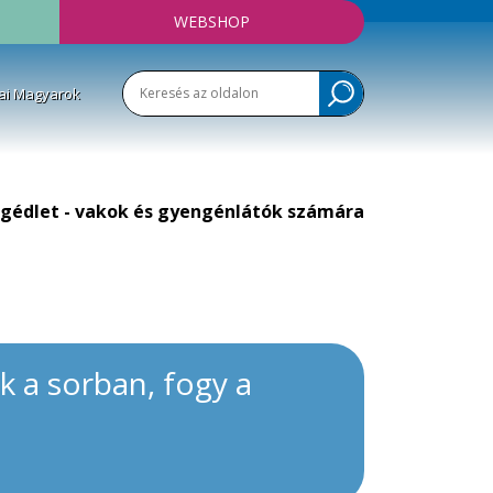
WEBSHOP
ai Magyarok
gédlet - vakok és gyengénlátók számára
k a sorban, fogy a