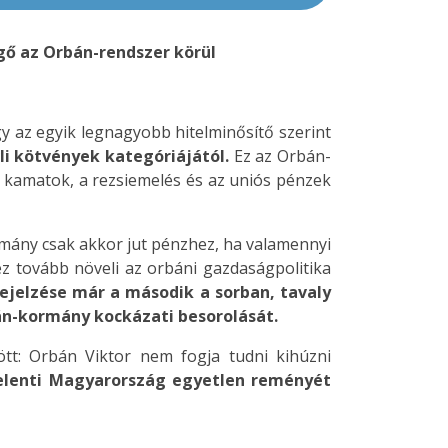
gő az Orbán-rendszer körül
ogy az egyik legnagyobb hitelminősítő szerint
li kötvények kategóriájától.
Ez az Orbán-
as kamatok, a rezsiemelés és az uniós pénzek
rmány csak akkor jut pénzhez, ha valamennyi
s ez tovább növeli az orbáni gazdaságpolitika
rejelzése már a második a sorban, tavaly
án-kormány kockázati besorolását.
ött: Orbán Viktor nem fogja tudni kihúzni
elenti Magyarország egyetlen reményét