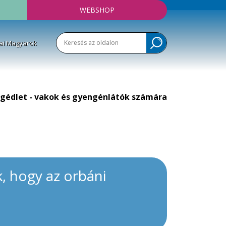
WEBSHOP
ai Magyarok
gédlet - vakok és gyengénlátók számára
, hogy az orbáni