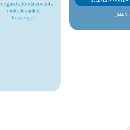
BELÉPÉS A PÁRTBA
mogasd adományoddal a
működésünket!
JELENT
Köszönjük!