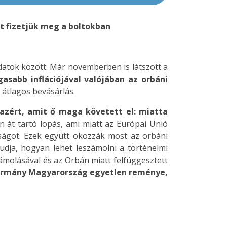
ót fizetjük meg a boltokban
datok között. Már novemberben is látszott a
sabb inflációjával valójában az orbáni
 átlagos bevásárlás.
 azért, amit ő maga követett el: miatta
n át tartó lopás, ami miatt az Európai Unió
sságot. Ezek együtt okozzák most az orbáni
dja, hogyan lehet leszámolni a történelmi
zámolásával és az Orbán miatt felfüggesztett
ormány Magyarország egyetlen reménye,