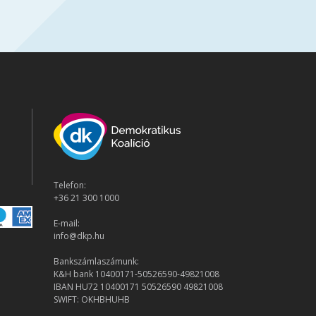
Telefon:
+36 21 300 1000
E-mail:
info@dkp.hu
Bankszámlaszámunk:
K&H bank 10400171-50526590-49821008
IBAN HU72 10400171 50526590 49821008
SWIFT: OKHBHUHB