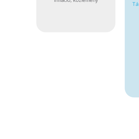
infláció
,
közlemény
Tá