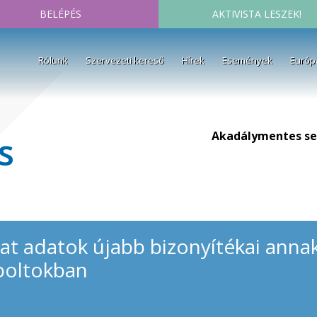
BELÉPÉS
AKTIVISTA LESZEK!
Rólunk
Szervezeti kereső
Hírek
Események
Európ
Akadálymentes se
s
t adatok újabb bizonyítékai annak
 boltokban