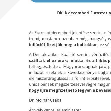
DK: A decemberi Eurostat a
Az Eurostat decemberi jelentése szerint mé
trend, mostanra azonban még hangsúlyosa
inflációt fizetjük meg a boltokban,
ez súj
A Demokratikus Koalíció szerint vérlázító
szálltak el az árak; miatta, és a hibás p
felfüggesztette a Magyarországnak járó pé
inflációt, ezeknek a következménye sújtj
élelmiszerdrágulással: a forint erősítéséve
uniós pénzek megszerzésével végre magunk 
hogy újra megfizethető legyen a bevásá
Dr. Molnár Csaba
Árnyék-kancelláriaminiszter