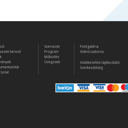
ció
Szervezet
Fotógaléria
vezeti kereső
Program
Videócsatorna
k
Működés
mények
Üvegzseb
Adatkezelési tájékoztató
umentumtár
Szerkesztőség
solat