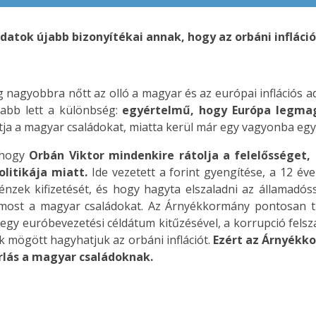
datok újabb bizonyítékai annak, hogy az orbáni infláci
g nagyobbra nőtt az olló a magyar és az európai inflációs a
bb lett a különbség:
egyértelmű, hogy Európa legmaga
tja a magyar családokat, miatta kerül már egy vagyonba egy
, hogy
Orbán Viktor mindenkire rátolja a felelősséget,
olitikája miatt.
Ide vezetett a forint gyengítése, a 12 éve
nzek kifizetését, és hogy hagyta elszaladni az államadó
a most a magyar családokat. Az Árnyékkormány pontosan tu
l, egy euróbevezetési céldátum kitűzésével, a korrupció fels
mögött hagyhatjuk az orbáni inflációt.
Ezért az Árnyékk
rlás a magyar családoknak.