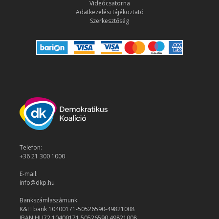
Videócsatorna
Adatkezelési tájékoztató
Szerkesztőség
Telefon:
+36 21 300 1000
E-mail:
info@dkp.hu
Bankszámlaszámunk:
K&H bank 10400171-50526590-49821008
IBAN HU72 10400171 50526590 49821008