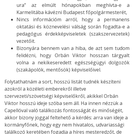
ura” az elmúlt hónapokban meghívta-e a
Karmelitába kávézni Budapest főpolgármesterét,
Nincs információm arról, hogy a permanens
oktatási és köznevelési válság során fogadta-e a
pedagógus érdekképviseletek (szakszervezetek)
vezetőit.
Bizonyára bennem van a hiba, de azt sem tudom
felidézni, hogy Orbán Viktor hosszan tárgyalt
volna a nekikeseredett egészségügyi dolgozók
(szakápolók, mentősök) képviselőivel.
Folytathatnám a sort, hosszú listát tudnék készíteni
azokról a közéleti emberekről illetve
szervezeti/szövetségi képviselőkről, akikkel Orbán
Viktor hosszú ideje szóba sem áll. Ha innen nézzük a
Capellóval való találkozás fontosságát és minőségét,
akkor bizony joggal feltehető a kérdés: arra van ideje a
kormányfőnek, hogy egy nem hivatalos, udvariassági
találkozó keretében fogadja a híres mesteredzőt, de