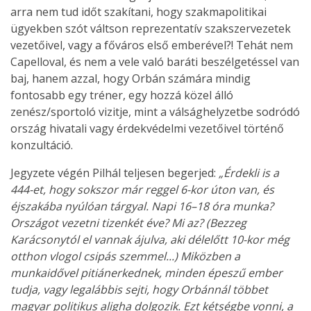
arra nem tud időt szakítani, hogy szakmapolitikai
ügyekben szót váltson reprezentatív szakszervezetek
vezetőivel, vagy a főváros első emberével?! Tehát nem
Capelloval, és nem a vele való baráti beszélgetéssel van
baj, hanem azzal, hogy Orbán számára mindig
fontosabb egy tréner, egy hozzá közel álló
zenész/sportoló vizitje, mint a válsághelyzetbe sodródó
ország hivatali vagy érdekvédelmi vezetőivel történő
konzultáció.
Jegyzete végén Pilhál teljesen begerjed:
„Érdekli is a
444-et, hogy sokszor már reggel 6-kor úton van, és
éjszakába nyúlóan tárgyal. Napi 16–18 óra munka?
Országot vezetni tizenkét éve? Mi az? (Bezzeg
Karácsonytól el vannak ájulva, aki délelőtt 10-kor még
otthon vlogol csipás szemmel...) Miközben a
munkaidővel pitiánerkednek, minden épeszű ember
tudja, vagy legalábbis sejti, hogy Orbánnál többet
magyar politikus aligha dolgozik. Ezt kétségbe vonni, a