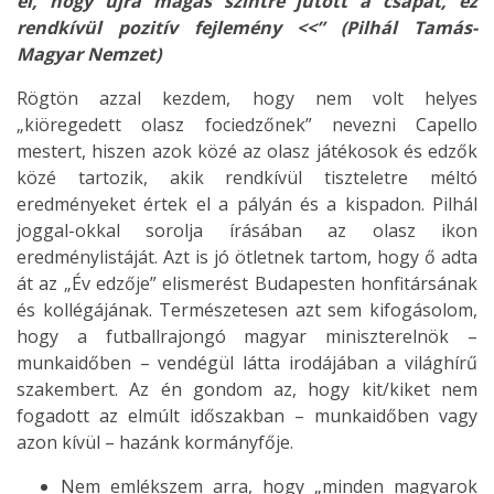
el, hogy újra magas szintre jutott a csapat, ez
rendkívül pozitív fejlemény <<” (Pilhál Tamás-
Magyar Nemzet)
Rögtön azzal kezdem, hogy nem volt helyes
„kiöregedett olasz fociedzőnek” nevezni Capello
mestert, hiszen azok közé az olasz játékosok és edzők
közé tartozik, akik rendkívül tiszteletre méltó
eredményeket értek el a pályán és a kispadon. Pilhál
joggal-okkal sorolja írásában az olasz ikon
eredménylistáját. Azt is jó ötletnek tartom, hogy ő adta
át az „Év edzője” elismerést Budapesten honfitársának
és kollégájának. Természetesen azt sem kifogásolom,
hogy a futballrajongó magyar miniszterelnök –
munkaidőben – vendégül látta irodájában a világhírű
szakembert. Az én gondom az, hogy kit/kiket nem
fogadott az elmúlt időszakban – munkaidőben vagy
azon kívül – hazánk kormányfője.
Nem emlékszem arra, hogy „minden magyarok