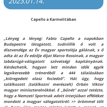
2023.01.14.
Capello a Karmelitában
„Lényeg a lényeg: Fabio Capello a napokban
Budapestre látogatott, tudniillik ő volt a
díszvendége az Év magyar sportolója gálának, s ő
adta át az Év edzője díjat Marco Rossinak, a magyar
labdarúgó-válogatott szövetségi kapitányának.
Kérdezhetik, hogyan lett minden idők egyik
legsikeresebb tréneréből a 444 tálalásában
„kiöregedett olasz fociedző”. Hát úgy, hogy
találkozott (találkozni merészelt) Orbán Viktor
magyar miniszterelnökkel. E „bűnét” azzal tetézte,
hogy a Nemzeti Sportnak adott interjúban efféléket
mondott a magyar válogatottról: >> örömmel tölt