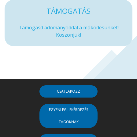
TÁMOGATÁS
Támogasd adományoddal a működésünket!
Köszönjük!
CSATLAKOZZ
EGYENLEG LEKÉRDEZÉS
TAGOKNAK