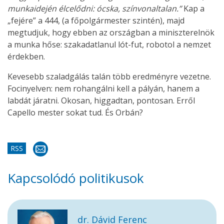
munkaidején élcelődni: ócska, színvonaltalan.”
Kap a
„fejére” a 444, (a főpolgármester szintén), majd
megtudjuk, hogy ebben az országban a miniszterelnök
a munka hőse: szakadatlanul lót-fut, robotol a nemzet
érdekben.
Kevesebb szaladgálás talán több eredményre vezetne.
Focinyelven: nem rohangálni kell a pályán, hanem a
labdát járatni. Okosan, higgadtan, pontosan. Erről
Capello mester sokat tud. És Orbán?
RSS
Kapcsolódó politikusok
dr. Dávid Ferenc