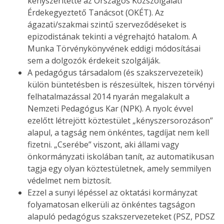
kényszerítette az Országos Közszolgálati
Érdekegyeztető Tanácsot (OKÉT). Az
ágazati/szakmai szintű szerveződéseket is
epizodistának tekinti a végrehajtó hatalom. A
Munka Törvénykönyvének eddigi módosításai
sem a dolgozók érdekeit szolgálják.
A pedagógus társadalom (és szakszervezeteik)
külön büntetésben is részesültek, hiszen törvényi
felhatalmazással 2014 nyarán megalakult a
Nemzeti Pedagógus Kar (NPK). A nyolc évvel
ezelőtt létrejött köztestület „kényszersorozáson”
alapul, a tagság nem önkéntes, tagdíjat nem kell
fizetni. „Cserébe” viszont, aki állami vagy
önkormányzati iskolában tanít, az automatikusan
tagja egy olyan köztestületnek, amely semmilyen
védelmet nem biztosít.
Ezzel a sunyi lépéssel az oktatási kormányzat
folyamatosan elkerüli az önkéntes tagságon
alapuló pedagógus szakszervezeteket (PSZ, PDSZ