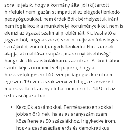
sorai is jelzik, hogy a kormány által jól (ki)tartott
hírfelület nem igazán szimpatizál az elégedetlenkedő
pedagógusukkal, nem érdeklődik bérhelyzetük iránt,
nem foglalkozik a munkahelyi körülményeikkel, nem is
elemzi az ágazat szakmai problémáit. Kiolvasható a
jegyzetből, hogy a szerző szerint teljesen fölösleges
sztrájkolni, vonulni, engedetlenkedni. Nincs ennek
alapja, aktualitása: csupán „maroknyi kisebbség”
hangoskodik az iskolákban és az utcán. Bokor Gábor
szinte kéjes örömmel veti papírra, hogy a
hozzávetőlegesen 140 ezer pedagógus közül nem
egészen 19 ezer a szakszervezeti tag, a szervezett
munkavállalók aránya tehát nem éri el a 14 %-ot az
oktatási ágazatban.
Kezdjük a számokkal. Természetesen sokkal
jobban örülnék, ha ez az arányszám szám
közelítene az 50 százalékhoz. Irigykedve írom,
hogy a gazdaságilag erős és demokratikus