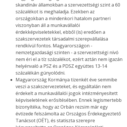
skandináv államokban a szervezettségi szint a 60
százalékot is meghaladja. Ezekben az
országokban a mindenkori hatalom partneri
viszonyban áll a munkavállalói
érdekképviseletekkel, ebből (is) eredően a
szakszervezetek társadalmi szerepvállalása
rendkívül fontos. Magyarországon -
nemzetgazdasági szinten - a szervezettségi nívó
nem éri el a tíz százalékot, ezért aztán nem igazán
helyénvaló a PSZ és a PDSZ együttes 13-14
százalékán gúnyolódni.
Magyarország Kormánya tizenkét éve semmibe
veszi a szakszervezeteket, és egyáltalán nem
érdekelt a munkavállalói jogok intézményesített
képviseletének erősítésében. Ennek legismertebb
bizonyítéka, hogy az Orbán rezsim már egy
évtizede felszámolta az Országos Érdekegyeztető
Tanácsot (OÉT), és statiszta szerepre