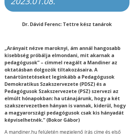
2023.01.08.
Dr. Dávid Ferenc: Tettre kész tanárok
„Arányait nézve maroknyi, ám annál hangosabb
kisebbség próbálja elmondani, mit akarnak a
pedagógusok” – címmel reagált a Mandiner az
oktatásban dolgozók tiltakozásaira. A
tanártüntetéseket leginkább a Pedagógusok
Demokratikus Szakszervezete (PDSZ) és a
Pedagógusok Szakszervezete (PSZ) szervezi az
elmúlt hónapokban: ha utánajárunk, hogy a két
szakszervezetben hányan is vannak, kiderül, hogy
a magyarországi pedagógusok csak kis hányadát
képviselhetnék.” (Bokor Gábor)
A mandiner.hu felületén megjelenő írás címe és első