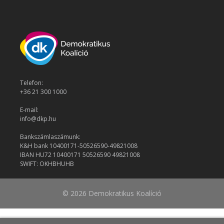
Telefon:
+36 21 300 1000
E-mail:
info@dkp.hu
Bankszámlaszámunk:
K&H bank 10400171-50526590-49821008
IBAN HU72 10400171 50526590 49821008
SWIFT: OKHBHUHB
© 2026 Demokratikus Koalíció