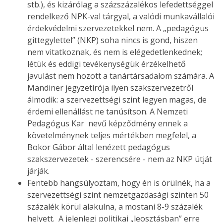
stb.), és kizárólag a százszázalékos lefedettséggel
rendelkező NPK-val tárgyal, a valódi munkavállalói
érdekvédelmi szervezetekkel nem. A „pedagógus
gittegylettel” (NKP) soha nincs is gond, hiszen
nem vitatkoznak, és nem is elégedetlenkednek;
létük és eddigi tevékenységük érzékelhető
javulást nem hozott a tanártársadalom számára. A
Mandiner jegyzetírója ilyen szakszervezetről
álmodik: a szervezettségi szint legyen magas, de
érdemi ellenállást ne tanúsítson. A Nemzeti
Pedagógus Kar nevű képződmény ennek a
követelménynek teljes mértékben megfelel, a
Bokor Gábor által lenézett pedagógus
szakszervezetek - szerencsére - nem az NKP útját
járják.
Fentebb hangsúlyoztam, hogy én is örülnék, ha a
szervezettségi szint nemzetgazdasági szinten 50
százalék körül alakulna, a mostani 8-9 százalék
helyett. A jelenlegi politikai „leosztásban” erre