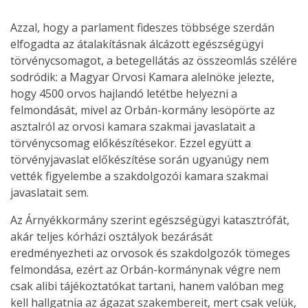
Azzal, hogy a parlament fideszes többsége szerdán
elfogadta az átalakításnak álcázott egészségügyi
törvénycsomagot, a betegellátás az összeomlás szélére
sodródik: a Magyar Orvosi Kamara alelnöke jelezte,
hogy 4500 orvos hajlandó letétbe helyezni a
felmondását, mivel az Orbán-kormány lesöpörte az
asztalról az orvosi kamara szakmai javaslatait a
törvénycsomag előkészítésekor. Ezzel együtt a
törvényjavaslat előkészítése során ugyanúgy nem
vették figyelembe a szakdolgozói kamara szakmai
javaslatait sem.
Az Árnyékkormány szerint egészségügyi katasztrófát,
akár teljes kórházi osztályok bezárását
eredményezheti az orvosok és szakdolgozók tömeges
felmondása, ezért az Orbán-kormánynak végre nem
csak alibi tájékoztatókat tartani, hanem valóban meg
kell hallgatnia az ágazat szakembereit, mert csak velük,