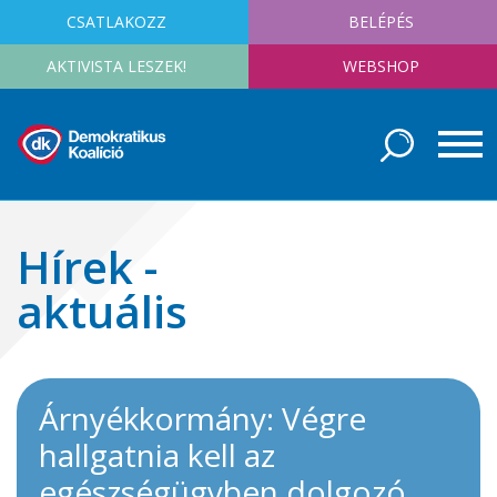
CSATLAKOZZ
BELÉPÉS
AKTIVISTA LESZEK!
WEBSHOP
Hírek -
aktuális
Árnyékkormány: Végre
hallgatnia kell az
egészségügyben dolgozó