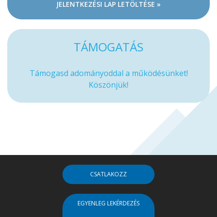
JELENTKEZÉSI LAP LETÖLTÉSE »
TÁMOGATÁS
Támogasd adományoddal a működésünket!
Köszönjük!
CSATLAKOZZ
EGYENLEG LEKÉRDEZÉS