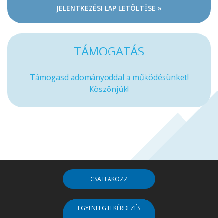
JELENTKEZÉSI LAP LETÖLTÉSE »
TÁMOGATÁS
Támogasd adományoddal a működésünket!
Köszönjük!
CSATLAKOZZ
EGYENLEG LEKÉRDEZÉS