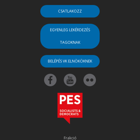
CSATLAKOZZ
EGYENLEG LEKÉRDEZÉS
TAGOKNAK
BELÉPÉS VK ELNÖKÖKNEK
Frakció