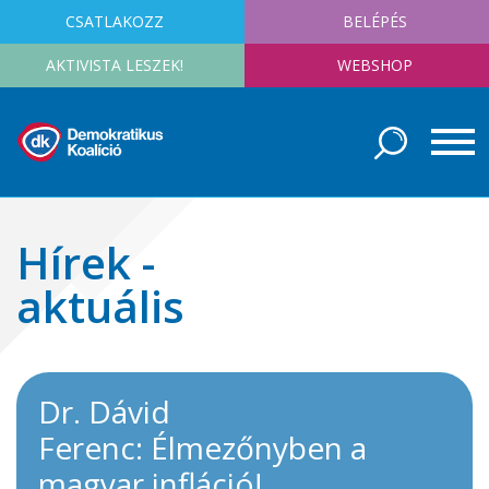
CSATLAKOZZ
BELÉPÉS
AKTIVISTA LESZEK!
WEBSHOP
Hírek -
aktuális
Dr. Dávid
Ferenc: Élmezőnyben a
magyar infláció!