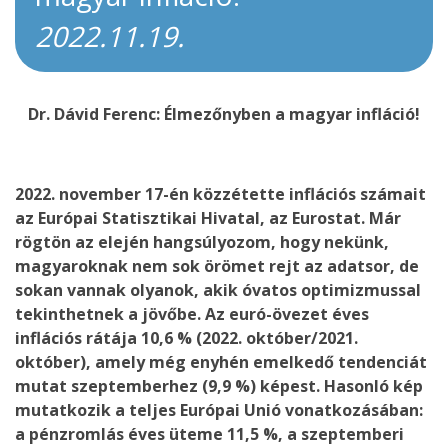
2022.11.19.
Dr. Dávid Ferenc: Élmezőnyben a magyar infláció!
2022. november 17-én közzétette inflációs számait
az Európai Statisztikai Hivatal, az Eurostat. Már
rögtön az elején hangsúlyozom, hogy nekünk,
magyaroknak nem sok örömet rejt az adatsor, de
sokan vannak olyanok, akik óvatos optimizmussal
tekinthetnek a jövőbe. Az euró-övezet éves
inflációs rátája 10,6 % (2022. október/2021.
október), amely még enyhén emelkedő tendenciát
mutat szeptemberhez (9,9 %) képest. Hasonló kép
mutatkozik a teljes Európai Unió vonatkozásában:
a pénzromlás éves üteme 11,5 %, a szeptemberi