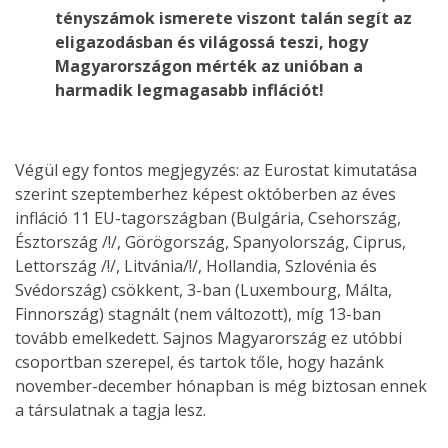
tényszámok ismerete viszont talán segít az
eligazodásban és világossá teszi, hogy
Magyarországon mérték az unióban a
harmadik legmagasabb inflációt!
Végül egy fontos megjegyzés: az Eurostat kimutatása
szerint szeptemberhez képest októberben az éves
infláció 11 EU-tagországban (Bulgária, Csehország,
Észtország /!/, Görögország, Spanyolország, Ciprus,
Lettország /!/, Litvánia/!/, Hollandia, Szlovénia és
Svédország) csökkent, 3-ban (Luxembourg, Málta,
Finnország) stagnált (nem változott), míg 13-ban
tovább emelkedett. Sajnos Magyarország ez utóbbi
csoportban szerepel, és tartok tőle, hogy hazánk
november-december hónapban is még biztosan ennek
a társulatnak a tagja lesz.