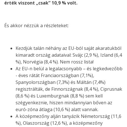
érték viszont „csak” 10,9 % volt.
És akkor nézzük a részleteket:
Kezdjük talán néhány az EU-ból saját akaratukból
kimaradt ország adataival: Svájc (2,9 %), Izland (6,4
%), Norvégia (8,4 %). Nem rossz lista!
Az EU-n belül a legalacsonyabb – és legkedvezőbb
- éves rátát Franciaországban (7,1%),
Spanyolországban (7,3%) és Máltán (7,4%)
regisztrálták, de Finnországnak (8,4 %), Ciprusnak
(8,6 %) és Luxemburgnak (8,8 %) sem kell
szégyenkeznie, hiszen mindannyian bőven az
euró-zóna átlaga (10,6 %) alatt vannak.
A középmezőny alján tanyázik Németország (11,6
%), Olaszország (12,6 %), a középmezőny