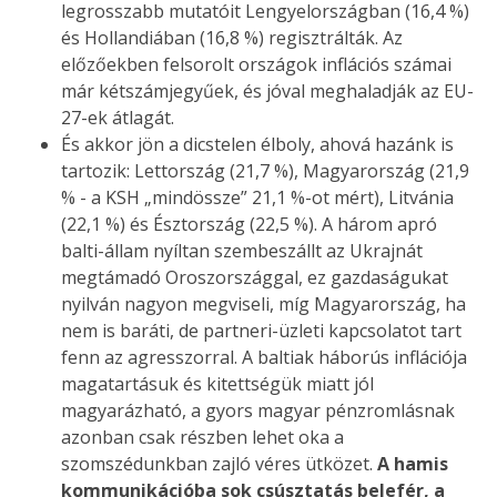
legrosszabb mutatóit Lengyelországban (16,4 %)
és Hollandiában (16,8 %) regisztrálták. Az
előzőekben felsorolt országok inflációs számai
már kétszámjegyűek, és jóval meghaladják az EU-
27-ek átlagát.
És akkor jön a dicstelen élboly, ahová hazánk is
tartozik: Lettország (21,7 %), Magyarország (21,9
% - a KSH „mindössze” 21,1 %-ot mért), Litvánia
(22,1 %) és Észtország (22,5 %). A három apró
balti-állam nyíltan szembeszállt az Ukrajnát
megtámadó Oroszországgal, ez gazdaságukat
nyilván nagyon megviseli, míg Magyarország, ha
nem is baráti, de partneri-üzleti kapcsolatot tart
fenn az agresszorral. A baltiak háborús inflációja
magatartásuk és kitettségük miatt jól
magyarázható, a gyors magyar pénzromlásnak
azonban csak részben lehet oka a
szomszédunkban zajló véres ütközet.
A hamis
kommunikációba sok csúsztatás belefér, a