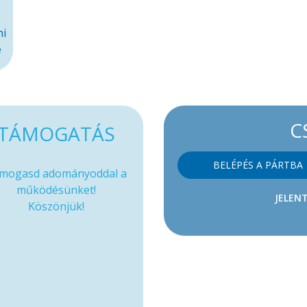
ni
e
C
TÁMOGATÁS
BELÉPÉS A PÁRTBA
mogasd adományoddal a
működésünket!
JELENT
Köszönjük!