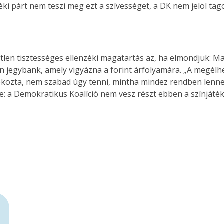
ki párt nem teszi meg ezt a szívességet, a DK nem jelöl ta
yetlen tisztességes ellenzéki magatartás az, ha elmondjuk:
len jegybank, amely vigyázna a forint árfolyamára. „A megé
 okozta, nem szabad úgy tenni, mintha mindez rendben lenne
ve: a Demokratikus Koalíció nem vesz részt ebben a színjáté