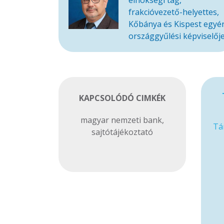
elnökségi tag,
frakcióvezető-helyettes,
Kőbánya és Kispest egyé
országgyűlési képviselőj
KAPCSOLÓDÓ CIMKÉK
magyar nemzeti bank
,
Tá
sajtótájékoztató