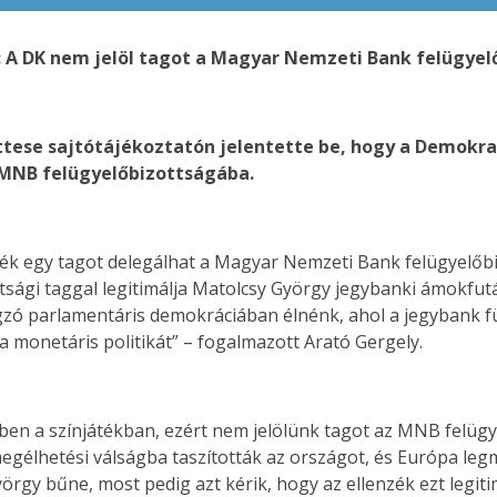
: A DK nem jelöl tagot a Magyar Nemzeti Bank felügyel
ttese sajtótájékoztatón jelentette be, hogy a Demokrat
 MNB felügyelőbizottságába.
enzék egy tagot delegálhat a Magyar Nemzeti Bank felügyelő
ttsági taggal legitimálja Matolcsy György jegybanki ámokfutás
gzó parlamentáris demokráciában élnénk, ahol a jegybank f
 a monetáris politikát” – fogalmazott Arató Gergely.
ben a színjátékban, ezért nem jelölünk tagot az MNB felügy
 megélhetési válságba taszították az országot, és Európa le
rgy bűne, most pedig azt kérik, hogy az ellenzék ezt legiti