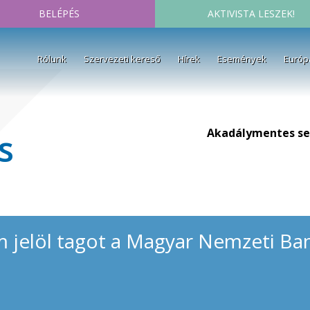
BELÉPÉS
AKTIVISTA LESZEK!
Rólunk
Szervezeti kereső
Hírek
Események
Európ
Akadálymentes se
s
m jelöl tagot a Magyar Nemzeti Ban