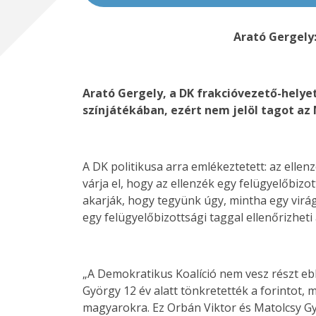
Arató Gergely
Arató Gergely, a DK frakcióvezető-helye
színjátékában, ezért nem jelöl tagot az
A DK politikusa arra emlékeztetett: az ell
várja el, hogy az ellenzék egy felügyelőbizo
akarják, hogy tegyünk úgy, mintha egy virá
egy felügyelőbizottsági taggal ellenőrizheti
„A Demokratikus Koalíció nem vesz részt eb
György 12 év alatt tönkretették a forintot,
magyarokra. Ez Orbán Viktor és Matolcsy Gyö