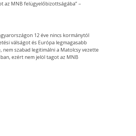
got az MNB felügyelőbizottságába” –
 Magyarországon 12 éve nincs kormánytól
lhetési válságot és Európa legmagasabb
, nem szabad legitimálni a Matolcsy vezette
kban, ezért nem jelöl tagot az MNB