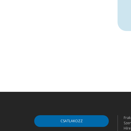
Frak
CSATLAKOZZ
Szer
Híre