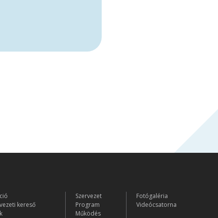
ció
Szervezet
Fotógaléria
vezeti kereső
Program
Videócsatorna
k
Működés