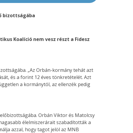
ő bizottságába
ikus Koalíció nem vesz részt a Fidesz
bizottságába. „Az Orbán-kormány tehát azt
át, és a forint 12 éves tönkretételét. Azt
üggetlen a kormánytól, az ellenzék pedig
előbizottságába. Orbán Viktor és Matolcsy
gmagasabb élelmiszerárait szabadították a
málja azzal, hogy tagot jelöl az MNB