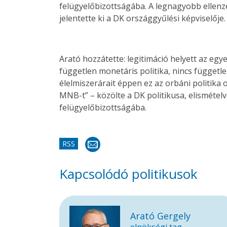
felügyelőbizottságába. A legnagyobb ellenzé
jelentette ki a DK országgyűlési képviselője.
Arató hozzátette: legitimáció helyett az eg
független monetáris politika, nincs függet
élelmiszerárait éppen ez az orbáni politika
MNB-t” – közölte a DK politikusa, elismétel
felügyelőbizottságába.
RSS
Kapcsolódó politikusok
Arató Gergely