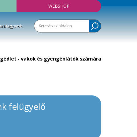
WEBSHOP
ai Magyarok
gédlet - vakok és gyengénlátók számára
k felügyelő