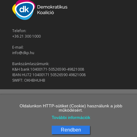
Telefon:
+36 21 300 1000
E-mail:
info@dkp.hu
Bankszámlaszámunk:
K&H bank 10400171-50526590-49821008
IBAN HU72 10400171 50526590 49821008
SWIFT: OKHBHUHB
© 2026 Demokratikus Koalíció
Oldalunkon HTTP-sütiket (Cookie) használunk a jobb
működésért.
További információk