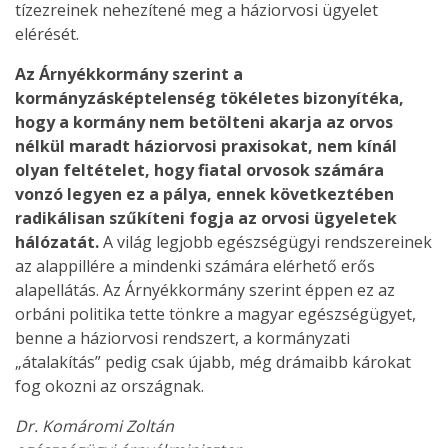
tízezreinek nehezítené meg a háziorvosi ügyelet
elérését.
Az Árnyékkormány szerint a
kormányzásképtelenség tökéletes bizonyítéka,
hogy a kormány nem betölteni akarja az orvos
nélkül maradt háziorvosi praxisokat, nem kínál
olyan feltételet, hogy fiatal orvosok számára
vonzó legyen ez a pálya, ennek következtében
radikálisan szűkíteni fogja az orvosi ügyeletek
hálózatát.
A világ legjobb egészségügyi rendszereinek
az alappillére a mindenki számára elérhető erős
alapellátás. Az Árnyékkormány szerint éppen ez az
orbáni politika tette tönkre a magyar egészségügyet,
benne a háziorvosi rendszert, a kormányzati
„átalakítás” pedig csak újabb, még drámaibb károkat
fog okozni az országnak.
Dr. Komáromi Zoltán