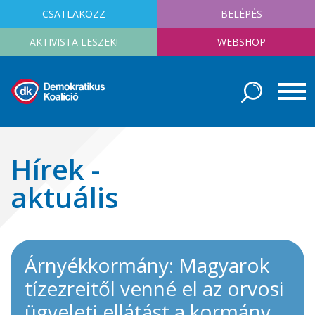
CSATLAKOZZ
BELÉPÉS
AKTIVISTA LESZEK!
WEBSHOP
Hírek -
aktuális
Árnyékkormány: Magyarok
tízezreitől venné el az orvosi
ügyeleti ellátást a kormány