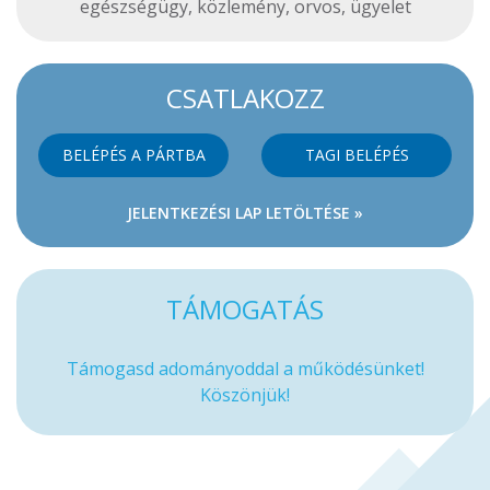
egészségügy
,
közlemény
,
orvos
,
ügyelet
CSATLAKOZZ
BELÉPÉS A PÁRTBA
TAGI BELÉPÉS
JELENTKEZÉSI LAP LETÖLTÉSE »
TÁMOGATÁS
Támogasd adományoddal a működésünket!
Köszönjük!