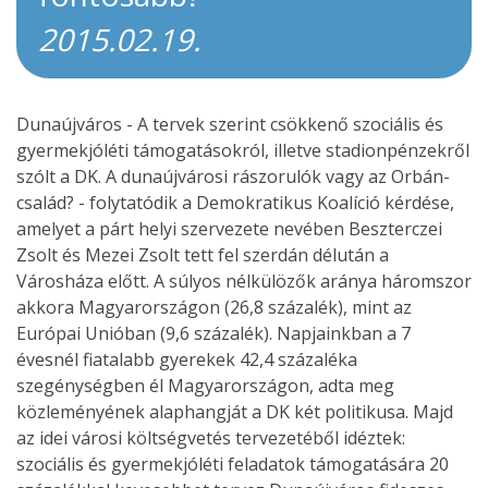
2015.02.19.
Dunaújváros - A tervek szerint csökkenő szociális és
gyermekjóléti támogatásokról, illetve stadionpénzekről
szólt a DK. A dunaújvárosi rászorulók vagy az Orbán-
család? - folytatódik a Demokratikus Koalíció kérdése,
amelyet a párt helyi szervezete nevében Beszterczei
Zsolt és Mezei Zsolt tett fel szerdán délután a
Városháza előtt. A súlyos nélkülözők aránya háromszor
akkora Magyarországon (26,8 százalék), mint az
Európai Unióban (9,6 százalék). Napjainkban a 7
évesnél fiatalabb gyerekek 42,4 százaléka
szegénységben él Magyarországon, adta meg
közleményének alaphangját a DK két politikusa. Majd
az idei városi költségvetés tervezetéből idéztek:
szociális és gyermekjóléti feladatok támogatására 20