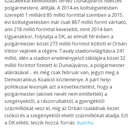
százalékkal kevesebbet tervez Dunaújváros fideszes
polgármestere, állítják. A 2014-es költségvetésben
szereplő 1 milliárd 85 millió forinttal szemben a 2015.
évi költségvetésben már csak 867 millió forint várható,
ami 218 millió forinttal kevesebb, mint 2014-ben.
Ugyanakkor, folytatja a DK, az elmúlt fél évben a
polgármester közel 273 millió forintot költött el Orbán
Viktor vejének a cégére. Tavaly stadionvilágításra 241
millió, idén a stadion eredményjelző táblájára közel 32
millió forintot fizetett ki Dunaújváros, a polgármester
aláírásával ... és még csak február van, jegyzi meg a
Demokratikus Koalíció közleménye. A párt helyi
politikusai levonják azt a következtetést, hogy a
polgármester (akinek nevét nem említették) a
szegényektől, a rászorultaktól, a gyengéktől
százmilliókat vesz el, míg az Orbán családnak kezet
csókol és a szegényektől elvett százmilliókat átadja. Ezt
a DK elítéli, teszik hozzá. forrás:
duol.hu