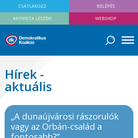
CSATLAKOZZ
BELÉPÉS
AKTIVISTA LESZEK!
WEBSHOP
Hírek -
aktuális
„A dunaújvárosi rászorulók
vagy az Orbán-család a
fontosabb?”