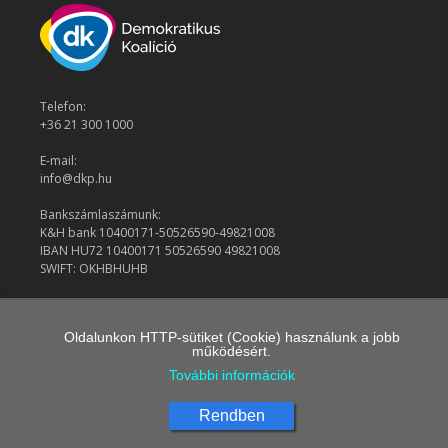
Telefon:
+36 21 300 1000
E-mail:
info@dkp.hu
Bankszámlaszámunk:
K&H bank 10400171-50526590-49821008
IBAN HU72 10400171 50526590 49821008
SWIFT: OKHBHUHB
© 2026 Demokratikus Koalíció
Oldalunkon HTTP-sütiket (Cookie) használunk a jobb
működésért.
További információk