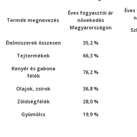
Éves 
Éves fogyasztói ár
n
Termék megnevezés
növekedés
Magyarországon
Sz
Élelmiszerek összesen
35,2 %
Tejtermékek
66,3 %
Kenyér és gabona
76,2 %
félék
Olajok, zsírok
36,8 %
Zöldségfélék
28,0 %
Gyümölcs
19,9 %