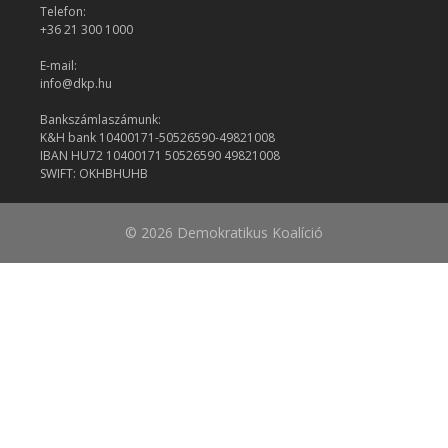
Telefon:
+36 21 300 1000
E-mail:
info@dkp.hu
Bankszámlaszámunk:
K&H bank 10400171-50526590-49821008
IBAN HU72 10400171 50526590 49821008
SWIFT: OKHBHUHB
© 2026 Demokratikus Koalíció