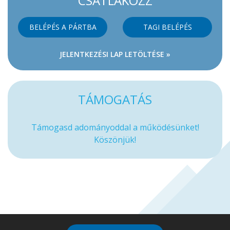
CSATLAKOZZ
BELÉPÉS A PÁRTBA
TAGI BELÉPÉS
JELENTKEZÉSI LAP LETÖLTÉSE »
TÁMOGATÁS
Támogasd adományoddal a működésünket!
Köszönjük!