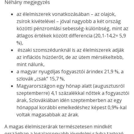
Néhány megjegyzés
az élelmiszerek vonatkozásában – az olajok,
zsírok kivételével – jóval nagyobb a két ország
közötti pénzromlási sebesség-különbség, mint az
átlagos értékek között differencia (20,1-14,2= 5,9
%),
északi szomszédunknál is az élelmiszerek adják
az inflációs húzóerőt, de az ütem mérsékeltebb,
mint nálunk,
a magyar nyugdíjas fogyasztói árindex 21,9 %, a
szlovák „csak” 15,7 %,
Magyarországon egy hónap alatt (augusztusról
szeptemberre) 4,1 százalékkal nőttek a fogyasztói
árak, Szlovákiában idén szeptemberben az egy
hónappal korábbi emelkedéshez képest 0,9%-kal
voltak magasabbak az árak.
A magas élelmiszerárak természetesen mindkét
országban a legalacsonyabb jövedelmi sávba tartozó