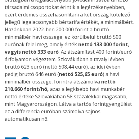
társadalmi csoportokat érintik a legérzékenyebben,
ezért érdemes összehasonlítani a két ország kötelező
jellegű legalacsonyabb bértarifa értékét, a minimálbért.
Hazánkban 2022-ben 200 000 forint a bruttó
minimálbér havi összege, ez körülbelül bruttó 500
eurónak felel meg, amely érték
nettó 133 000 forint,
vagyis nettó 333 euró
. Az átszámítást 400 forint/euró
árfolyamon végeztem. Szlovákiában a tavalyi évben
bruttó 623 euró (nettó 508,44 euró), az idei évben
pedig bruttó 646 euró (
nettó 525,65 euró
) a havi
minimálbér összege, forintra átszámolva
nettó
210.660 forint/hó,
azaz a legkisebb havi munkabér
nettó értéke Szlovákiában 58 százalékkal magasabb,
mint Magyarországon. Látva a tartós forintgyengülést
ez a differencia euróban számolva sajnos
automatikusan nő.