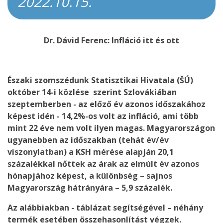
2022.10.15.
Dr. Dávid Ferenc:
Infláció itt és ott
Északi szomszédunk Statisztikai Hivatala (ŠÚ)
október 14-i közlése szerint Szlovákiában
szeptemberben - az előző év azonos időszakához
képest idén - 14,2%-os volt az infláció, ami több
mint 22 éve nem volt ilyen magas. Magyarországon
ugyanebben az időszakban (tehát év/év
viszonylatban) a KSH mérése alapján 20,1
százalékkal nőttek az árak az elmúlt év azonos
hónapjához képest, a különbség – sajnos
Magyarország hátrányára – 5,9 százalék.
Az alábbiakban - táblázat segítségével – néhány
termék esetében összehasonlítást végzek.