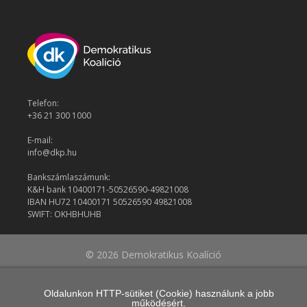
Telefon:
+36 21 300 1000
E-mail:
info@dkp.hu
Bankszámlaszámunk:
K&H bank 10400171-50526590-49821008
IBAN HU72 10400171 50526590 49821008
SWIFT: OKHBHUHB
© 2026 Demokratikus Koalíció
Oldalunkon HTTP-sütiket (Cookie) használunk a jobb
működésért.