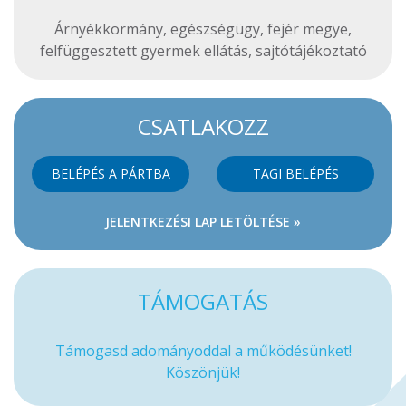
Árnyékkormány
,
egészségügy
,
fejér megye
,
felfüggesztett gyermek ellátás
,
sajtótájékoztató
CSATLAKOZZ
BELÉPÉS A PÁRTBA
TAGI BELÉPÉS
JELENTKEZÉSI LAP LETÖLTÉSE »
TÁMOGATÁS
Támogasd adományoddal a működésünket!
Köszönjük!