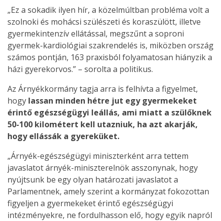
„Ez a sokadik ilyen hír, a közelmúltban probléma volt a
szolnoki és mohácsi szülészeti és koraszülött, illetve
gyermekintenzív ellátással, megszűnt a soproni
gyermek-kardiológiai szakrendelés is, miközben ország
számos pontján, 163 praxisból folyamatosan hiányzik a
házi gyerekorvos.” – sorolta a politikus.
Az Árnyékkormány tagja arra is felhívta a figyelmet,
hogy
lassan minden hétre jut egy gyermekeket
érintő egészségügyi leállás, ami miatt a szülőknek
50-100 kilométert kell utazniuk, ha azt akarják,
hogy ellássák a gyereküket.
„Árnyék-egészségügyi miniszterként arra tettem
javaslatot árnyék-miniszterelnök asszonynak, hogy
nyújtsunk be egy olyan határozati javaslatot a
Parlamentnek, amely szerint a kormányzat fokozottan
figyeljen a gyermekeket érintő egészségügyi
intézményekre, ne fordulhasson elő, hogy egyik napról