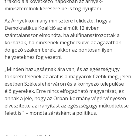
frakciója a következő napokban az árnyék-
miniszterelnök kérésére be is fog nyújtani.
Az Árnyékkormány minisztere felidézte, hogy a
Demokratikus Koalíció az elmúlt 12 évben
számtalanszor elmondta, ha alulfinanszírozottak a
kórházak, ha nincsenek megbecsülve az ágazatban
dolgozó szakemberek, akkor az pontosan ilyen
helyzetekhez fog vezetni.
„Minden hazugságnak ára van, és az egészségügy
tönkretételének az árát is a magyarok fizetik meg, jelen
esetben Székesfehérváron és a környező települése
élő gyerekek. Erre nincs elfogadható magyarázat, ez
annak a jele, hogy az Orbán-kormány végérvényesen
elveszítette az irányítást az egészségügy működtetése
felett is.” – mondta zárásként a politikus.