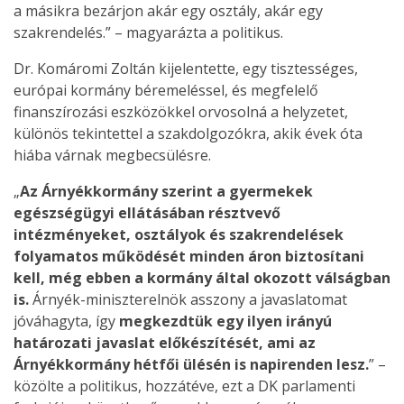
a másikra bezárjon akár egy osztály, akár egy
szakrendelés.” – magyarázta a politikus.
Dr. Komáromi Zoltán kijelentette, egy tisztességes,
európai kormány béremeléssel, és megfelelő
finanszírozási eszközökkel orvosolná a helyzetet,
különös tekintettel a szakdolgozókra, akik évek óta
hiába várnak megbecsülésre.
„
Az Árnyékkormány szerint a gyermekek
egészségügyi ellátásában résztvevő
intézményeket, osztályok és szakrendelések
folyamatos működését minden áron biztosítani
kell, még ebben a kormány által okozott válságban
is.
Árnyék-miniszterelnök asszony a javaslatomat
jóváhagyta, így
megkezdtük egy ilyen irányú
határozati javaslat előkészítését, ami az
Árnyékkormány hétfői ülésén is napirenden lesz.
” –
közölte a politikus, hozzátéve, ezt a DK parlamenti