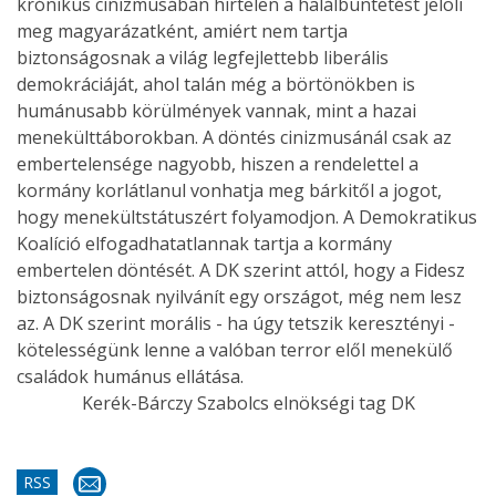
krónikus cinizmusában hirtelen a halálbüntetést jelöli
meg magyarázatként, amiért nem tartja
biztonságosnak a világ legfejlettebb liberális
demokráciáját, ahol talán még a börtönökben is
humánusabb körülmények vannak, mint a hazai
menekülttáborokban. A döntés cinizmusánál csak az
embertelensége nagyobb, hiszen a rendelettel a
kormány korlátlanul vonhatja meg bárkitől a jogot,
hogy menekültstátuszért folyamodjon. A Demokratikus
Koalíció elfogadhatatlannak tartja a kormány
embertelen döntését. A DK szerint attól, hogy a Fidesz
biztonságosnak nyilvánít egy országot, még nem lesz
az. A DK szerint morális - ha úgy tetszik keresztényi -
kötelességünk lenne a valóban terror elől menekülő
családok humánus ellátása.
Kerék-Bárczy Szabolcs elnökségi tag DK
RSS