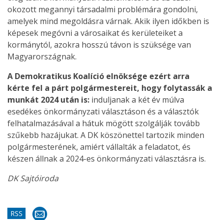
okozott megannyi társadalmi problémára gondolni,
amelyek mind megoldásra várnak. Akik ilyen időkben is
képesek megóvni a városaikat és kerületeiket a
kormánytól, azokra hosszú távon is szüksége van
Magyarországnak.
A Demokratikus Koalíció elnöksége ezért arra
kérte fel a párt polgármestereit, hogy folytassák a
munkát 2024 után is:
induljanak a két év múlva
esedékes önkormányzati választáson és a választók
felhatalmazásával a hátuk mögött szolgálják tovább
szűkebb hazájukat. A DK köszönettel tartozik minden
polgármesterének, amiért vállalták a feladatot, és
készen állnak a 2024-es önkormányzati választásra is.
DK Sajtóiroda
RSS