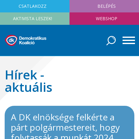
CSATLAKOZZ
BELÉPÉS
AKTIVISTA LESZEK!
WEBSHOP
Hírek -
aktuális
A DK elnöksége felkérte a
párt polgármestereit, hogy
folytassák a munkát 2024