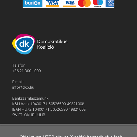
Telefon:
+36 21 300 1000
E-mail:
info@dkp.hu
Bankszámlaszámunk:
K&H bank 10400171-50526590-49821008
IBAN HU72 10400171 50526590 49821008
SWIFT: OKHBHUHB
© 2026 Demokratikus Koalíció