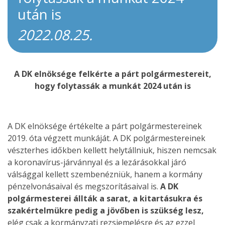
után is
2022.08.25.
A DK elnöksége felkérte a párt polgármestereit,
hogy folytassák a munkát 2024 után is
A DK elnöksége értékelte a párt polgármestereinek
2019. óta végzett munkáját. A DK polgármestereinek
vészterhes időkben kellett helytállniuk, hiszen nemcsak
a koronavírus-járvánnyal és a lezárásokkal járó
válsággal kellett szembenézniük, hanem a kormány
pénzelvonásaival és megszorításaival is.
A DK
polgármesterei állták a sarat, a kitartásukra és
szakértelmükre pedig a jövőben is szükség lesz,
elég csak a kormányzati rezsiemelésre és az ezzel