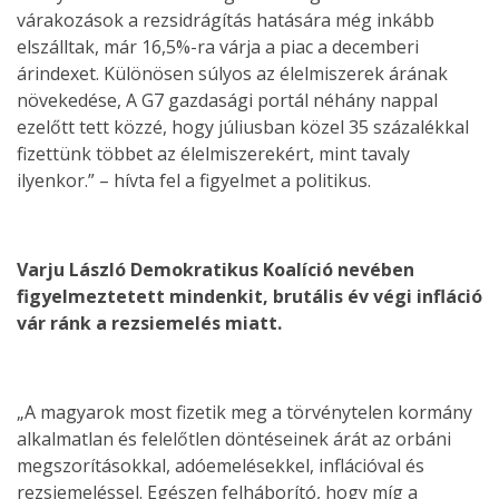
várakozások a rezsidrágítás hatására még inkább
elszálltak, már 16,5%-ra várja a piac a decemberi
árindexet. Különösen súlyos az élelmiszerek árának
növekedése, A G7 gazdasági portál néhány nappal
ezelőtt tett közzé, hogy júliusban közel 35 százalékkal
fizettünk többet az élelmiszerekért, mint tavaly
ilyenkor.” – hívta fel a figyelmet a politikus.
Varju László Demokratikus Koalíció nevében
figyelmeztetett mindenkit, brutális év végi infláció
vár ránk a rezsiemelés miatt.
„A magyarok most fizetik meg a törvénytelen kormány
alkalmatlan és felelőtlen döntéseinek árát az orbáni
megszorításokkal, adóemelésekkel, inflációval és
rezsiemeléssel. Egészen felháborító, hogy míg a