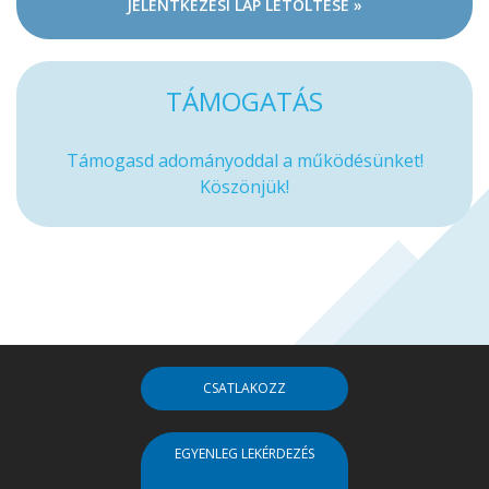
JELENTKEZÉSI LAP LETÖLTÉSE »
TÁMOGATÁS
Támogasd adományoddal a működésünket!
Köszönjük!
CSATLAKOZZ
EGYENLEG LEKÉRDEZÉS