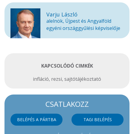
Varju László
alelnök, Újpest és Angyalföld
egyéni országgyűlési képviselője
KAPCSOLÓDÓ CIMKÉK
infláció
,
rezsi
,
sajtótájékoztató
CSATLAKOZZ
BELÉPÉS A PÁRTBA
TAGI BELÉPÉS