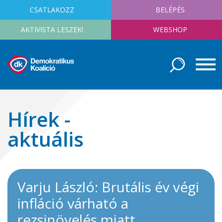
CSATLAKOZZ
BELÉPÉS
AKTIVISTA LESZEK!
WEBSHOP
Hírek -
aktuális
Varju László: Brutális év végi
infláció várható a
rezsinövelés miatt