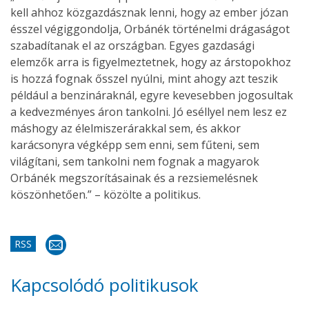
kell ahhoz közgazdásznak lenni, hogy az ember józan
ésszel végiggondolja, Orbánék történelmi drágaságot
szabadítanak el az országban. Egyes gazdasági
elemzők arra is figyelmeztetnek, hogy az árstopokhoz
is hozzá fognak ősszel nyúlni, mint ahogy azt teszik
például a benzináraknál, egyre kevesebben jogosultak
a kedvezményes áron tankolni. Jó eséllyel nem lesz ez
máshogy az élelmiszerárakkal sem, és akkor
karácsonyra végképp sem enni, sem fűteni, sem
világítani, sem tankolni nem fognak a magyarok
Orbánék megszorításainak és a rezsiemelésnek
köszönhetően.” – közölte a politikus.
RSS
Kapcsolódó politikusok