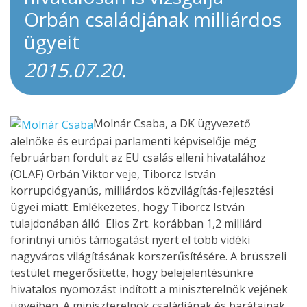
Orbán családjának milliárdos
ügyeit
2015.07.20.
Molnár Csaba, a DK ügyvezető
alelnöke és európai parlamenti képviselője még
februárban fordult az EU csalás elleni hivatalához
(OLAF) Orbán Viktor veje, Tiborcz István
korrupciógyanús, milliárdos közvilágítás-fejlesztési
ügyei miatt. Emlékezetes, hogy Tiborcz István
tulajdonában álló Elios Zrt. korábban 1,2 milliárd
forintnyi uniós támogatást nyert el több vidéki
nagyváros világításának korszerűsítésére. A brüsszeli
testület megerősítette, hogy belejelentésünkre
hivatalos nyomozást indított a miniszterelnök vejének
ügyeiben. A miniszterelnök családjának és barátainak