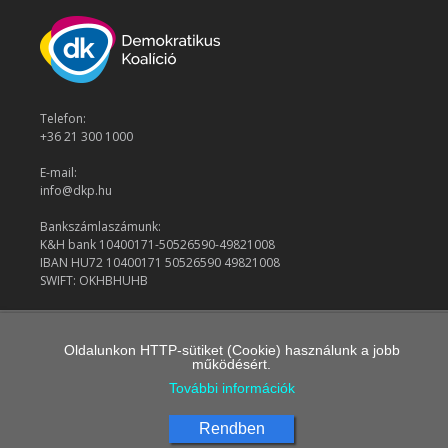
Telefon:
+36 21 300 1000
E-mail:
info@dkp.hu
Bankszámlaszámunk:
K&H bank 10400171-50526590-49821008
IBAN HU72 10400171 50526590 49821008
SWIFT: OKHBHUHB
© 2026 Demokratikus Koalíció
Oldalunkon HTTP-sütiket (Cookie) használunk a jobb
működésért.
További információk