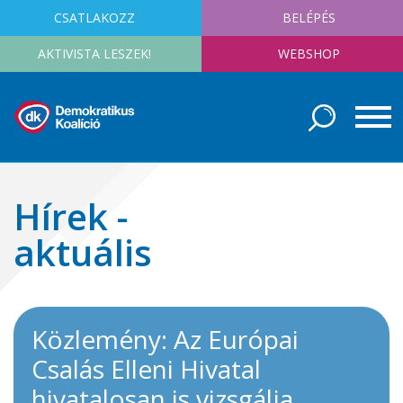
CSATLAKOZZ
BELÉPÉS
AKTIVISTA LESZEK!
WEBSHOP
Hírek -
aktuális
Közlemény: Az Európai
Csalás Elleni Hivatal
hivatalosan is vizsgálja