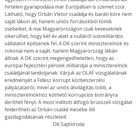
hirtelen gyarapodása már Európában is szemet szúr.
Látható, hogy Orbán Viktor családja és baráti köre nem
saját lábon áll, hanem uniós forrásokból tömik
zsebeiket. A mai Magyarországon csak keveseknek
sikerülhet, hogy két év alatt a nulláról sokmilliárdos
vállalatot építsenek fel. A DK szerint miniszterelnök és
rokonai nem a saját, hanem Magyarország lábán
állnak. A DK szerint megengedhetetlen, hogy az
európai fejlesztési pénzek milliárdjai a miniszterelnök
családjánál landoljanak. Várjuk az OLAF vizsgálatának
eredményét a Fidesz korrupt közbeszerzési
pályázatairól, mivel az uniós átvilágítás több, a
miniszterelnökhöz köthető korrupciós botrányra
deríthet fényt. A most indított átfogó brüsszeli vizsgálat
felderítheti az Orbán-család mesébe illő
gazdagodásának részleteit.
DK Sajtóiroda