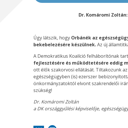
Dr. Komáromi Zoltán:
Úgy látszik, hogy
Orbánék az egészségügy
bekebelezésére készülnek.
Az új államtit
A Demokratikus Koalíció felháborítónak tar
fejlesztésére és működtetésére eddig mi
ott élők szakorvosi ellátását. Tiltakozunk a
egészségügyben (is) ezerszer bebizonyított
önkormányzatoktól elvont szakrendelői irán
szükség!
Dr. Komáromi Zoltán
a DK országgyűlési képviselője, egészségügy