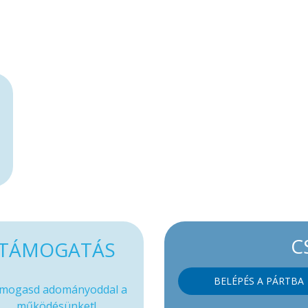
C
TÁMOGATÁS
BELÉPÉS A PÁRTBA
mogasd adományoddal a
működésünket!