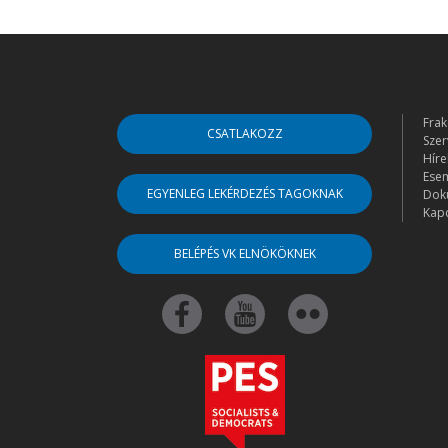
Frak
CSATLAKOZZ
Szer
Híre
Ese
EGYENLEG LEKÉRDEZÉS TAGOKNAK
Dok
Kapc
BELÉPÉS VK ELNÖKÖKNEK