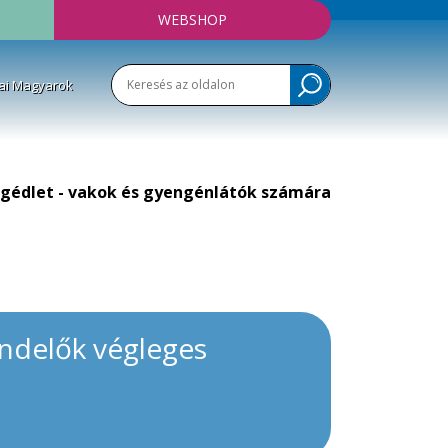
WEBSHOP
ai Magyarok
gédlet - vakok és gyengénlátók számára
ndelők végleges