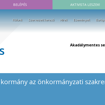
BELÉPÉS
AKTIVISTA LESZEK!
Rólunk
Szervezeti kereső
Hírek
Események
Európ
Akadálymentes se
s
 kormány az önkormányzati szakre