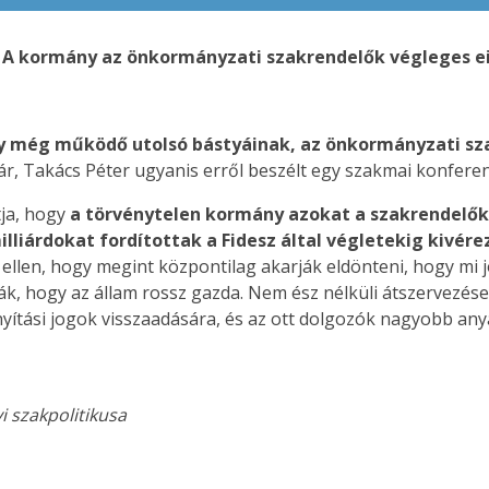
 A kormány az önkormányzati szakrendelők végleges e
 még működő utolsó bástyáinak, az önkormányzati sza
kár, Takács Péter ugyanis erről beszélt egy szakmai konferen
tja, hogy
a törvénytelen kormány azokat a szakrendelőke
lliárdokat fordítottak a Fidesz által végletekig kivé
z ellen, hogy megint központilag akarják eldönteni, hogy mi
ák, hogy az állam rossz gazda. Nem ész nélküli átszervezés
yítási jogok visszaadására, és az ott dolgozók nagyobb an
i szakpolitikusa