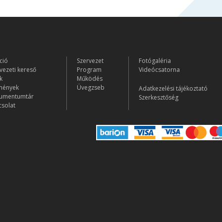
ció
Szervezet
Fotógaléria
vezeti kereső
Program
Videócsatorna
k
Működés
mények
Üvegzseb
Adatkezelési tájékoztató
umentumtár
Szerkesztőség
solat