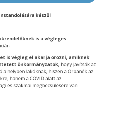
instandolására készül
krendelőknek is a végleges
cián.
t is végleg el akarja orozni, amiknek
reztetett önkormányzatok,
hogy javítsák az
 jó a helyben lakóknak, hiszen a Orbánék az
ekre, hanem a COVID alatt az
yagi és szakmai megbecsülésére van