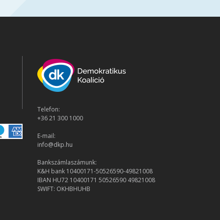
Telefon:
+36 21 300 1000
E-mail:
info@dkp.hu
Bankszámlaszámunk:
K&H bank 10400171-50526590-49821008
IBAN HU72 10400171 50526590 49821008
SWIFT: OKHBHUHB