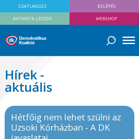
CSATLAKOZZ
BELÉPÉS
AKTIVISTA LESZEK!
WEBSHOP
Hírek -
aktuális
Hétfőig nem lehet szülni az
Uzsoki Kórházban - A DK
javaslatai