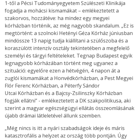
1-től a Pécsi Tudományegyetem Szülészeti Klinikája
fogadja a mohácsi kismamákat – emlékeztetett a
szakorvos, hozzátéve: ha mindez egy megyei
kórházban történik, az még nagyobb skandalum. „Ez is
megtörtént: a szolnoki Hetényi Géza Kórház júniusban
mindössze 13 napig tudja kiállítani a szülőszoba és a
koraszülött intenzív osztály tekintetében a megfelelő
személyi és tárgyi feltételeket. Tegnap Budapest egyik
legnagyobb kórházában történt meg ugyanez a
szituáció: egyelőre ezen a hétvégén, 4 napon át a
zuglói kismamákat a Honvédkórházban, a Pest Megyei
Flór Ferenc Kórházban, a Péterfy Sándor
Utcai Kórházban és a Bajcsy-Zsilinszky Kórházban
fogják ellátni” - emlékeztetett a DK szakpolitikusa, aki
szerint a magyar egészségügyi ellátás összeomlásának
újabb drámai látleletével állunk szemben.
„Még nincs is itt a nyári szabadságok ideje és máris
katasztrofális a helyzet az ország több pontján. Úgy