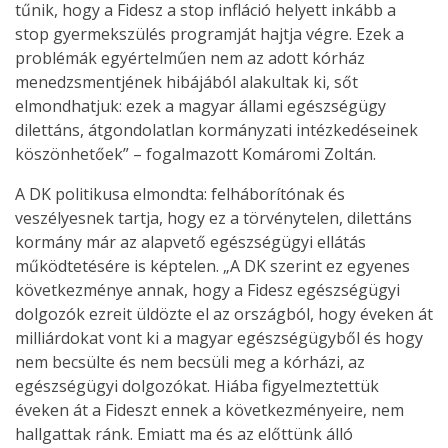
tűnik, hogy a Fidesz a stop infláció helyett inkább a
stop gyermekszülés programját hajtja végre. Ezek a
problémák egyértelműen nem az adott kórház
menedzsmentjének hibájából alakultak ki, sőt
elmondhatjuk: ezek a magyar állami egészségügy
dilettáns, átgondolatlan kormányzati intézkedéseinek
köszönhetőek” – fogalmazott Komáromi Zoltán.
A DK politikusa elmondta: felháborítónak és
veszélyesnek tartja, hogy ez a törvénytelen, dilettáns
kormány már az alapvető egészségügyi ellátás
működtetésére is képtelen. „A DK szerint ez egyenes
következménye annak, hogy a Fidesz egészségügyi
dolgozók ezreit üldözte el az országból, hogy éveken át
milliárdokat vont ki a magyar egészségügyből és hogy
nem becsülte és nem becsüli meg a kórházi, az
egészségügyi dolgozókat. Hiába figyelmeztettük
éveken át a Fideszt ennek a következményeire, nem
hallgattak ránk. Emiatt ma és az előttünk álló