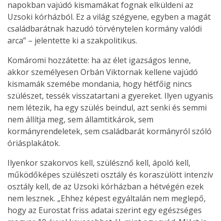
napokban vajúdó kismamákat fognak elküldeni az
Uzsoki kórházból. Ez a világ szégyene, egyben a magát
családbarátnak hazudó törvénytelen kormány valódi
arca” – jelentette ki a szakpolitikus.
Komáromi hozzátette: ha az élet igazságos lenne,
akkor személyesen Orbán Viktornak kellene vajúdó
kismamák szemébe mondania, hogy hétfőig nincs
szülészet, tessék visszatartani a gyereket. Ilyen ugyanis
nem létezik, ha egy szülés beindul, azt senki és semmi
nem állítja meg, sem államtitkárok, sem
kormányrendeletek, sem családbarát kormányról szóló
óriásplakátok.
Ilyenkor szakorvos kell, szülésznő kell, ápoló kell,
működőképes szülészeti osztály és koraszülött intenzív
osztály kell, de az Uzsoki kórházban a hétvégén ezek
nem lesznek. „Ehhez képest egyáltalán nem meglepő,
hogy az Eurostat friss adatai szerint egy egészséges