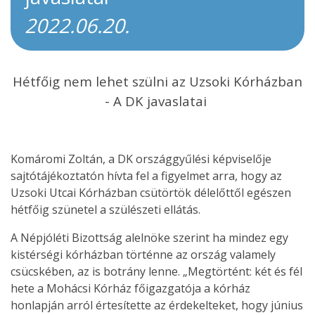
2022.06.20.
Hétfőig nem lehet szülni az Uzsoki Kórházban
- A DK javaslatai
Komáromi Zoltán, a DK országgyűlési képviselője
sajtótájékoztatón hívta fel a figyelmet arra, hogy az
Uzsoki Utcai Kórházban csütörtök délelőttől egészen
hétfőig szünetel a szülészeti ellátás.
A Népjóléti Bizottság alelnöke szerint ha mindez egy
kistérségi kórházban történne az ország valamely
csücskében, az is botrány lenne. „Megtörtént: két és fél
hete a Mohácsi Kórház főigazgatója a kórház
honlapján arról értesítette az érdekelteket, hogy június