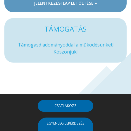
JELENTKEZÉSI LAP LETÖLTÉSE »
TÁMOGATÁS
Támogasd adományoddal a működésünket!
Köszönjük!
CSATLAKOZZ
EGYENLEG LEKÉRDEZÉS