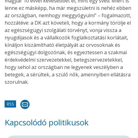
magyar 10 évvel kevesebbet él, mint egy svéd. Miért is
lenne ez másképp, ha már megszületni is nehéz ebben
az országban, nemhogy meggyógyulni” – fogalmazott,
hozzátéve: a DK azt követeli, hogy a kormány törölje el
az egészségügyi szolgálati törvényt, vonja vissza a
nyugdíjasok és a vállalkozók foglalkoztatási korlátait,
kínáljon kiszámítható életpályát az orvosoknak és
egészségügyi dolgozónak, és egyeztessen a szakmai
érdekvédelmi szervezetekkel, betegszervezetekkel,
hogy sehol az országban ne legyenek veszélyben a
betegek, a sérültek, a szülő nők, amennyiben ellátásra
szorulnak.
RSS
Kapcsolódó politikusok