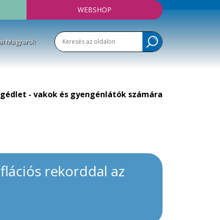
WEBSHOP
ai Magyarok
gédlet - vakok és gyengénlátók számára
flációs rekorddal az