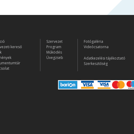
ció
Szervezet
Fotógaléria
vezeti kereső
Program
Videócsatorna
k
Működés
mények
Üvegzseb
Adatkezelési tájékoztató
umentumtár
Szerkesztőség
solat