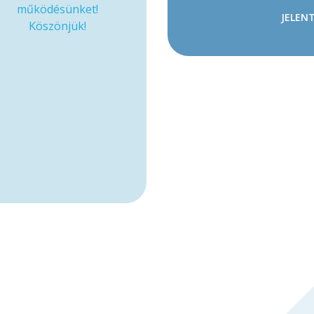
működésünket!
JELENT
Köszönjük!