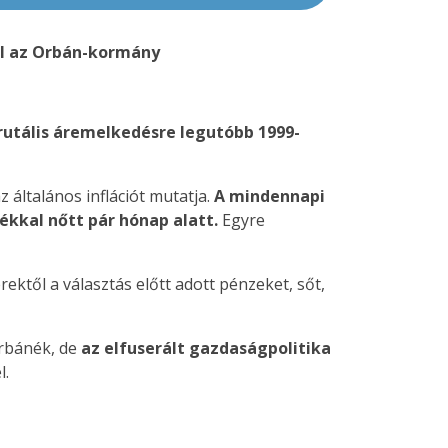
dal az Orbán-kormány
rutális áremelkedésre legutóbb 1999-
 általános inflációt mutatja.
A mindennapi
ékkal nőtt pár hónap alatt.
Egyre
ktől a választás előtt adott pénzeket, sőt,
rbánék, de
az elfuserált gazdaságpolitika
l.