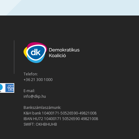
Telefon:
+36 21 300 1000
E-mail:
info@dkp.hu
Bankszámlaszámunk:
K&H bank 10400171-50526590-49821008
IBAN HU72 10400171 50526590 49821008
SWIFT: OKHBHUHB