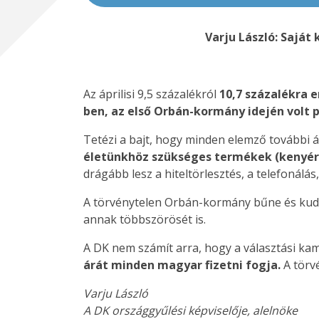
Varju László: Saját
Az áprilisi 9,5 százalékról
10,7 százalékra e
ben, az első Orbán-kormány idején volt p
Tetézi a bajt, hogy minden elemző további ár
életünkhöz szükséges termékek (kenyér, 
drágább lesz a hiteltörlesztés, a telefonálás
A törvénytelen Orbán-kormány bűne és kudarc
annak többszörösét is.
A DK nem számít arra, hogy a választási 
árát minden magyar fizetni fogja.
A törvé
Varju László
A DK országgyűlési képviselője, alelnöke