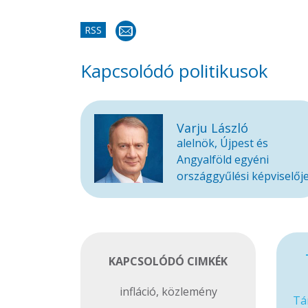
RSS
Kapcsolódó politikusok
Varju László
alelnök, Újpest és
Angyalföld egyéni
országgyűlési képviselőj
KAPCSOLÓDÓ CIMKÉK
infláció
,
közlemény
Tá