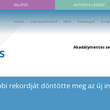
BELÉPÉS
AKTIVISTA LESZEK!
Rólunk
Szervezeti kereső
Hírek
Események
Európ
Akadálymentes se
s
bbi rekordját döntötte meg az új in