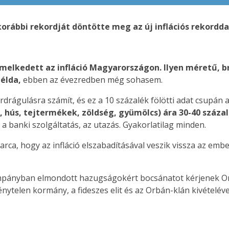
 korábbi rekordját döntötte meg az új inflációs rekord
melkedett az infláció Magyarországon. Ilyen méretű, b
élda,
ebben az évezredben még sohasem.
drágulásra számít, és ez a 10 százalék fölötti adat csupán az
hús, tejtermékek, zöldség, gyümölcs) ára 30-40 százal
, a banki szolgáltatás, az utazás. Gyakorlatilag minden.
a, hogy az infláció elszabadításával veszik vissza az embere
kampányban elmondott hazugságokért bocsánatot kérjenek O
nytelen kormány, a fideszes elit és az Orbán-klán kivételéve