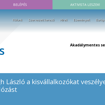
BELÉPÉS
AKTIVISTA LESZEK!
Rólunk
Szervezeti kereső
Hírek
Események
Európ
Akadálymentes se
s
h László a kisvállalkozókat veszély
dózást