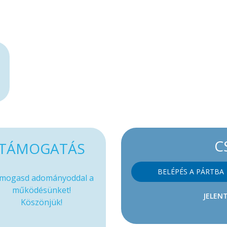
C
TÁMOGATÁS
BELÉPÉS A PÁRTBA
mogasd adományoddal a
működésünket!
JELENT
Köszönjük!