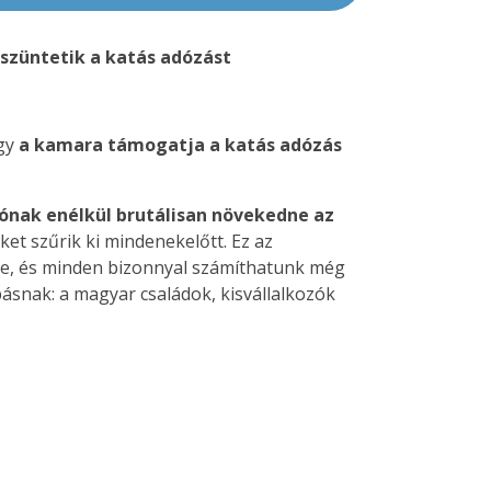
gszüntetik a katás adózást
gy
a kamara támogatja a katás adózás
ónak enélkül brutálisan növekedne az
et szűrik ki mindenekelőtt. Ez az
ze, és minden bizonnyal számíthatunk még
snak: a magyar családok, kisvállalkozók