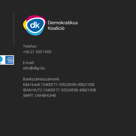
Telefon:
+36 21 300 1000
E-mail:
info@dkp.hu
Bankszámlaszámunk:
K&H bank 10400171-50526590-49821008
IBAN HU72 10400171 50526590 49821008
SWIFT: OKHBHUHB