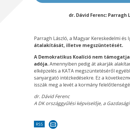
dr. Dávid Ferenc: Parragh
Parragh László, a Magyar Kereskedelmi és I
átalakítását, illetve megszüntetését.
A Demokratikus Koalíció nem támogatja 
adója.
Amennyiben pedig át akarják alakítan
elképzelés a KATA megszüntetéséről egyébk
sanyargató intézkedésekre. Ez a következmé
isszák meg a levét a kormány felelőtlenség
dr. Dávid Ferenc
A DK országgyűlési képviselője, a Gazdasági
RSS