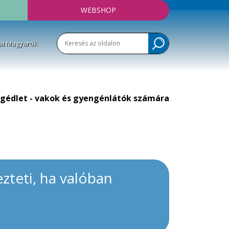
WEBSHOP
ai Magyarok
gédlet - vakok és gyengénlátók számára
ezteti, ha valóban