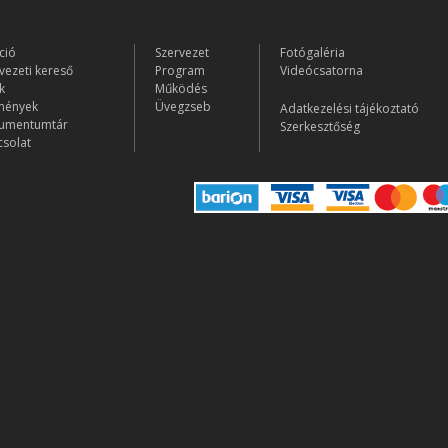
ció
Szervezet
Fotógaléria
vezeti kereső
Program
Videócsatorna
k
Működés
mények
Üvegzseb
Adatkezelési tájékoztató
umentumtár
Szerkesztőség
solat