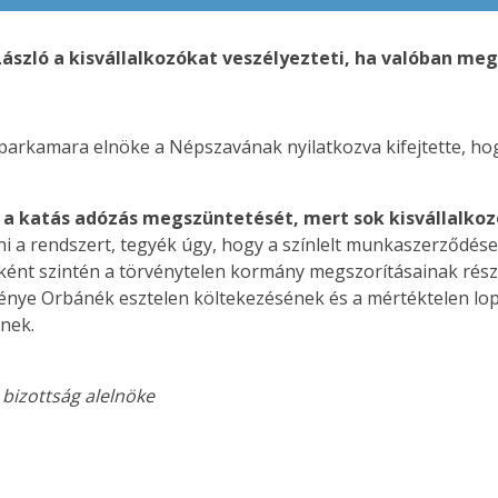
 László a kisvállalkozókat veszélyezteti, ha valóban me
parkamara elnöke a Népszavának nyilatkozva kifejtette, ho
a katás adózás megszüntetését, mert sok kisvállalkoz
i a rendszert, tegyék úgy, hogy a színlelt munkaszerződések
ént szintén a törvénytelen kormány megszorításainak rés
nye Orbánék esztelen költekezésének és a mértéktelen lopá
ének.
 bizottság alelnöke