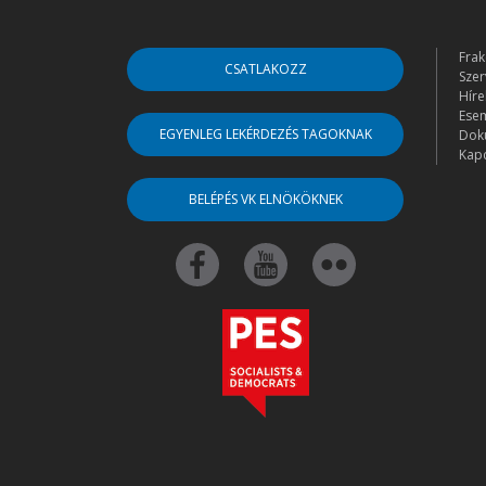
Frak
CSATLAKOZZ
Szer
Híre
Ese
EGYENLEG LEKÉRDEZÉS TAGOKNAK
Dok
Kapc
BELÉPÉS VK ELNÖKÖKNEK