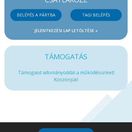
BELÉPÉS A PÁRTBA
TAGI BELÉPÉS
JELENTKEZÉSI LAP LETÖLTÉSE »
TÁMOGATÁS
Támogasd adományoddal a működésünket!
Köszönjük!