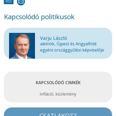
RSS
Kapcsolódó politikusok
Varju László
alelnök, Újpest és Angyalföld
egyéni országgyűlési képviselője
KAPCSOLÓDÓ CIMKÉK
infláció
,
közlemény
CSATLAKOZZ