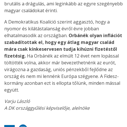
brutális a drágulás, ami leginkább az egyre szegényebb
magyar családokat érinti.
A Demokratikus Koalíció szerint aggasztó, hogy a
nyomor és kilátástalanság évről évre jobban
elhatalmasodik az országban.
Orbánék olyan inflációt
szabadítottak el, hogy egy átlag magyar család
mára csak kínkeservesen tudja kihúzni fizetéstől
fizetésig.
Ha Orbánék az elmúlt 12 évet nem lopással
töltötték volna, akkor már bevezethetnénk az eurót,
virágozna a gazdaság, uniós pénzekből fejlődne az
ország és nem mi lennénk Európa szégyene. A Fidesz-
kormány azonban ezt is ellopta tőlünk, minden mással
együtt.
Varju László
A DK országgyűlési képviselője, alelnöke