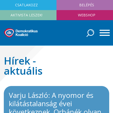
CSATLAKOZZ
BELÉPÉS
AKTIVISTA LESZEK!
WEBSHOP
Hírek -
aktuális
Varju László: A nyomor és
kilátástalanság évei
következnek, Orbánék olyan