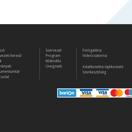
ció
Szervezet
Fotógaléria
vezeti kereső
Program
Videócsatorna
k
Működés
mények
Üvegzseb
Adatkezelési tájékoztató
umentumtár
Szerkesztőség
solat