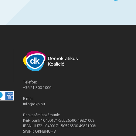
Telefon:
+36 21 300 1000
E-mail:
info@dkp.hu
Bankszámlaszámunk:
K&H bank 10400171-50526590-49821008
IBAN HU72 10400171 50526590 49821008
SWIFT: OKHBHUHB