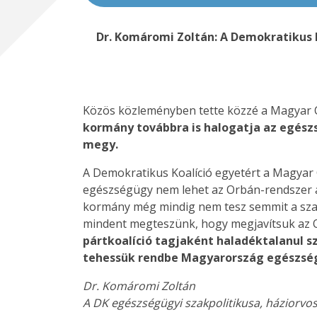
Dr. Komáromi Zoltán: A Demokratikus 
Közös közleményben tette közzé a Magyar O
kormány továbbra is halogatja az egész
megy.
A Demokratikus Koalíció egyetért a Magyar 
egészségügy nem lehet az Orbán-rendszer ál
kormány még mindig nem tesz semmit a szak
mindent megteszünk, hogy megjavítsuk az O
pártkoalíció tagjaként haladéktalanul s
tehessük rendbe Magyarország egészsé
Dr. Komáromi Zoltán
A DK egészségügyi szakpolitikusa, háziorvo