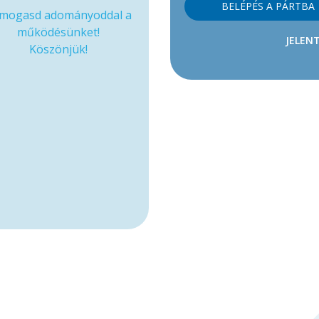
BELÉPÉS A PÁRTBA
mogasd adományoddal a
működésünket!
JELENT
Köszönjük!