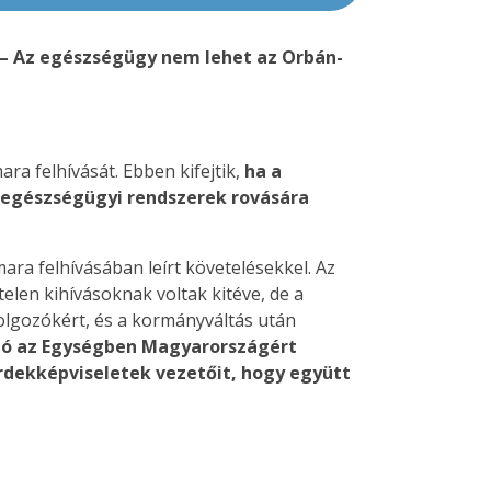
 – Az egészségügy nem lehet az Orbán-
a felhívását. Ebben kifejtik,
ha a
 egészségügyi rendszerek rovására
a felhívásában leírt követelésekkel. Az
len kihívásoknak voltak kitéve, de a
lgozókért, és a kormányváltás után
ió az Egységben Magyarországért
rdekképviseletek vezetőit, hogy együtt