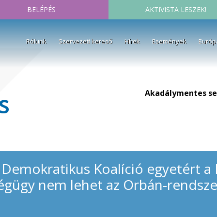
BELÉPÉS
AKTIVISTA LESZEK!
Rólunk
Szervezeti kereső
Hírek
Események
Európ
Akadálymentes se
s
 Demokratikus Koalíció egyetért 
ségügy nem lehet az Orbán-rendsze