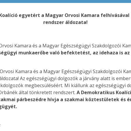
Koalíció egyetért a Magyar Orvosi Kamara felhívásával
rendszer áldozata!
rvosi Kamara és a Magyar Egészségügyi Szakdolgozói Kamar
ségügyi munkaerőbe való befektetést, az idehaza is az
Orvosi Kamara és a Magyar Egészségügyi Szakdolgozói Kamar
dozata! Az egészségügyi dolgozók a járvány alatt is emberte
dolgozók megbecsüléséért. Mi kiállunk az egészségügyi do
rbánék által tönkretett rendszert.
A Demokratikus Koalíc
zakmai párbeszédre hívja a szakmai köztestületek és é
gügyét.
s