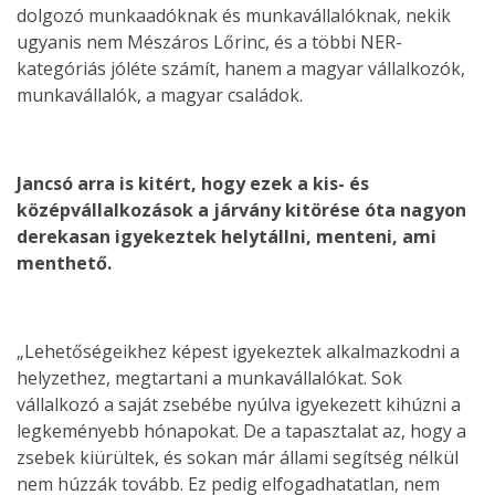
dolgozó munkaadóknak és munkavállalóknak, nekik
ugyanis nem Mészáros Lőrinc, és a többi NER-
kategóriás jóléte számít, hanem a magyar vállalkozók,
munkavállalók, a magyar családok.
Jancsó arra is kitért, hogy ezek a kis- és
középvállalkozások a járvány kitörése óta nagyon
derekasan igyekeztek helytállni, menteni, ami
menthető.
„Lehetőségeikhez képest igyekeztek alkalmazkodni a
helyzethez, megtartani a munkavállalókat. Sok
vállalkozó a saját zsebébe nyúlva igyekezett kihúzni a
legkeményebb hónapokat. De a tapasztalat az, hogy a
zsebek kiürültek, és sokan már állami segítség nélkül
nem húzzák tovább. Ez pedig elfogadhatatlan, nem