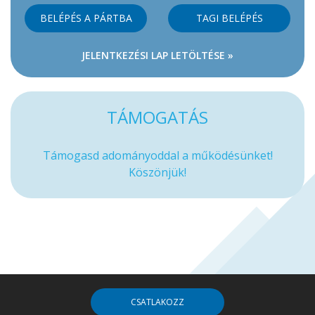
BELÉPÉS A PÁRTBA
TAGI BELÉPÉS
JELENTKEZÉSI LAP LETÖLTÉSE »
TÁMOGATÁS
Támogasd adományoddal a működésünket!
Köszönjük!
CSATLAKOZZ