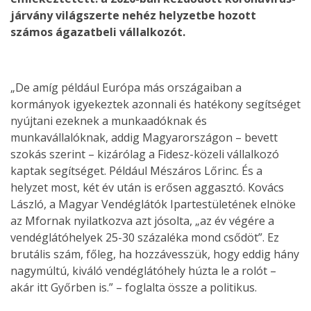
járvány világszerte nehéz helyzetbe hozott
számos ágazatbeli vállalkozót.
„De amíg például Európa más országaiban a
kormányok igyekeztek azonnali és hatékony segítséget
nyújtani ezeknek a munkaadóknak és
munkavállalóknak, addig Magyarországon – bevett
szokás szerint – kizárólag a Fidesz-közeli vállalkozó
kaptak segítséget. Például Mészáros Lőrinc. És a
helyzet most, két év után is erősen aggasztó. Kovács
László, a Magyar Vendéglátók Ipartestületének elnöke
az Mfornak nyilatkozva azt jósolta, „az év végére a
vendéglátóhelyek 25-30 százaléka mond csődöt”. Ez
brutális szám, főleg, ha hozzávesszük, hogy eddig hány
nagymúltú, kiváló vendéglátóhely húzta le a rolót –
akár itt Győrben is.” – foglalta össze a politikus.