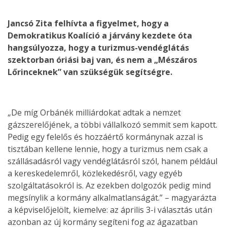
Jancsó Zita felhívta a figyelmet, hogy a
Demokratikus Koalíció a járvány kezdete óta
hangsúlyozza, hogy a turizmus-vendéglátás
szektorban óriási baj van, és nem a „Mészáros
Lőrinceknek” van szükségük segítségre.
„De míg Orbánék milliárdokat adtak a nemzet
gázszerelőjének, a többi vállalkozó semmit sem kapott.
Pedig egy felelős és hozzáértő kormánynak azzal is
tisztában kellene lennie, hogy a turizmus nem csak a
szállásadásról vagy vendéglátásról szól, hanem például
a kereskedelemről, közlekedésről, vagy egyéb
szolgáltatásokról is. Az ezekben dolgozók pedig mind
megsínylik a kormány alkalmatlanságát.” – magyarázta
a képviselőjelölt, kiemelve: az április 3-i választás után
azonban az új kormány segíteni fog az ágazatban