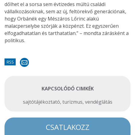
dőlhet el a sorsa sem évtizedes múltú családi
vállalkozásoknak, sem az új, feltörekvő generációnak,
hogy Orbánék egy Mészáros Lőrinc alakú
malacperselybe szórják a közpénzt. Ez egyszerűen
elfogadhatatlan és tarthatatlan.” – mondta zárásként a
politikus.
RSS
KAPCSOLÓDÓ CIMKÉK
sajtótájékoztató
,
turizmus
,
vendéglátás
CSATLAKOZZ