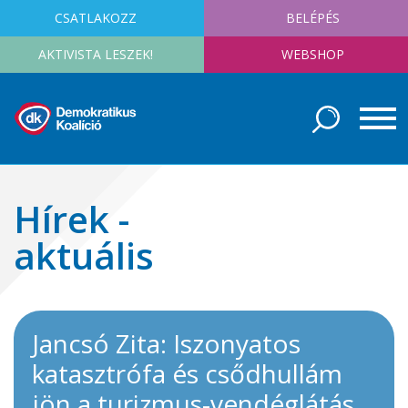
CSATLAKOZZ
BELÉPÉS
AKTIVISTA LESZEK!
WEBSHOP
Hírek -
aktuális
Jancsó Zita: Iszonyatos
katasztrófa és csődhullám
jön a turizmus-vendéglátás