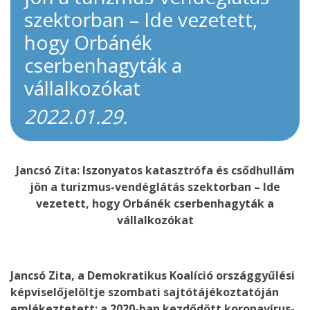
szektorban – Ide vezetett,
hogy Orbánék
cserbenhagyták a
vállalkozókat
2022.01.29.
Jancsó Zita: Iszonyatos katasztrófa és csődhullám
jön a turizmus-vendéglátás szektorban – Ide
vezetett, hogy Orbánék cserbenhagyták a
vállalkozókat
Jancsó Zita, a Demokratikus Koalíció országgyűlési
képviselőjelöltje szombati sajtótájékoztatóján
emlékeztetett: a 2020-ban kezdődött koronavírus-