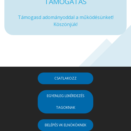
TÁMOGATÁS
Támogasd adományoddal a működésünket!
Köszönjük!
CSATLAKOZZ
EGYENLEG LEKÉRDEZÉS
TAGOKNAK
BELÉPÉS VK ELNÖKÖKNEK