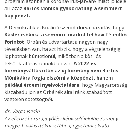
program azonban a koronavírus-járvány miatt jó ideje
áll, azaz
Bartos Mónika gyakorlatilag a semmiért
kap pénzt.
A Demokratikus Koalíció szerint durva pazarlás, hogy
Kásler csókosa a semmire markol fel havi félmillió
forintot.
Orbán és udvartartása nagyon nagy
tévedésben van, ha azt hiszik, hogy a végtelenségig
lophatnak büntetlenül, miközben a köz- és
felsőoktatás is romokban van.
A 2022-es
kormányváltás után az új kormány nem Bartos
Mónikákra fogja elszórni a közpénzt, hanem
például érdemi nyelvoktatásra,
hogy Magyarország
kiszabaduljon az Orbánék által ránk szabadított
végtelen sötétségből.
dr. Varga István
Az ellenzék országgyűlési képviselőjelöltje Somogy
megye 1. választókörzetében, egyetemi oktató