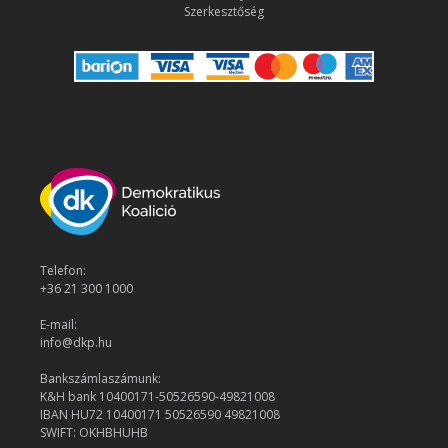
Szerkesztőség
Telefon:
+36 21 300 1000
E-mail:
info@dkp.hu
Bankszámlaszámunk:
K&H bank 10400171-50526590-49821008
IBAN HU72 10400171 50526590 49821008
SWIFT: OKHBHUHB