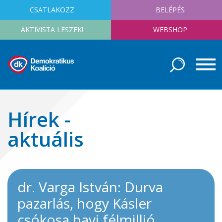
CSATLAKOZZ
BELÉPÉS
AKTIVISTA LESZEK!
WEBSHOP
Hírek -
aktuális
dr. Varga István: Durva
pazarlás, hogy Kásler
csókosa havi félmillió