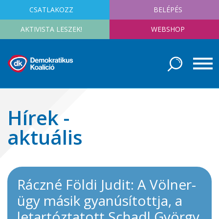
CSATLAKOZZ
BELÉPÉS
AKTIVISTA LESZEK!
WEBSHOP
Hírek -
aktuális
Ráczné Földi Judit: A Völner-
ügy másik gyanúsítottja, a
letartóztatott Schadl György