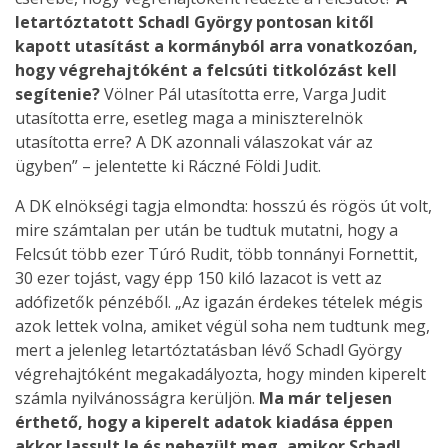
letartóztatott Schadl György pontosan kitől
kapott utasítást a kormányból arra vonatkozóan,
hogy végrehajtóként a felcsúti titkolózást kell
segítenie?
Völner Pál utasította erre, Varga Judit
utasította erre, esetleg maga a miniszterelnök
utasította erre? A DK azonnali válaszokat vár az
ügyben” – jelentette ki Ráczné Földi Judit.
A DK elnökségi tagja elmondta: hosszú és rögös út volt,
mire számtalan per után be tudtuk mutatni, hogy a
Felcsút több ezer Túró Rudit, több tonnányi Fornettit,
30 ezer tojást, vagy épp 150 kiló lazacot is vett az
adófizetők pénzéből. „Az igazán érdekes tételek mégis
azok lettek volna, amiket végül soha nem tudtunk meg,
mert a jelenleg letartóztatásban lévő Schadl György
végrehajtóként megakadályozta, hogy minden kiperelt
számla nyilvánosságra kerüljön.
Ma már teljesen
érthető, hogy a kiperelt adatok kiadása éppen
akkor lassult le és nehezült meg, amikor Schadl