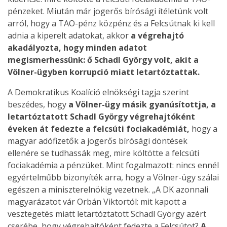
pénzeket. Miután már jogerős bírósági ítéletünk volt
arról, hogy a TAO-pénz közpénz és a Felcsútnak ki kell
adnia a kiperelt adatokat, akkor
a végrehajtó
akadályozta, hogy minden adatot
megismerhessünk: ő Schadl György volt, akit a
Völner-ügyben korrupció miatt letartóztattak.
A Demokratikus Koalíció elnökségi tagja szerint
beszédes, hogy
a Völner-ügy másik gyanúsítottja, a
letartóztatott Schadl György végrehajtóként
éveken át fedezte a felcsúti fociakadémiát,
hogy a
magyar adófizetők a jogerős bírósági döntések
ellenére se tudhassák meg, mire költötte a felcsúti
fociakadémia a pénzüket. Mint fogalmazott: nincs ennél
egyértelműbb bizonyíték arra, hogy a Völner-ügy szálai
egészen a miniszterelnökig vezetnek. „A DK azonnali
magyarázatot vár Orbán Viktortól: mit kapott a
vesztegetés miatt letartóztatott Schadl György azért
cserébe, hogy végrehajtóként fedezte a Felcsútot?
A