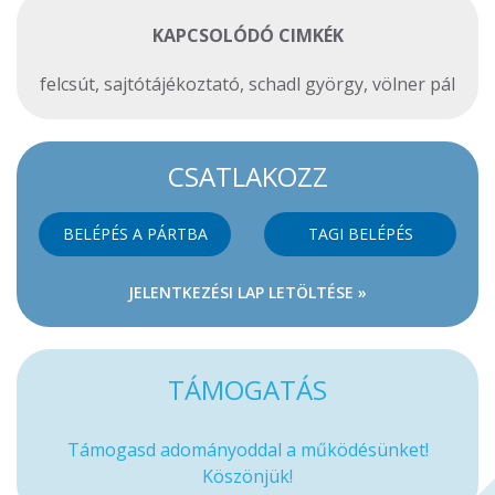
KAPCSOLÓDÓ CIMKÉK
felcsút
,
sajtótájékoztató
,
schadl györgy
,
völner pál
CSATLAKOZZ
BELÉPÉS A PÁRTBA
TAGI BELÉPÉS
JELENTKEZÉSI LAP LETÖLTÉSE »
TÁMOGATÁS
Támogasd adományoddal a működésünket!
Köszönjük!