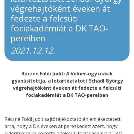
végrehajtóként éveken át
fedezte a felcsúti
fociakadémiát a DK TAO-
pereiben
2021.12.12.
Ráczné Földi Judit: A Völner-ügy másik
gyanúsítottja, a letartóztatott Schadl György
végrehajtóként éveken át fedezte a felcsúti
fociakadémiát a DK TAO-pereiben
Ráczné Földi Judit sajtótájékoztatóján emlékeztetett
arra, hogy a DK éveken át pereskedett azért, hogy
kiderítse: mire költötte a felcsúti fociakadémia a TAO-