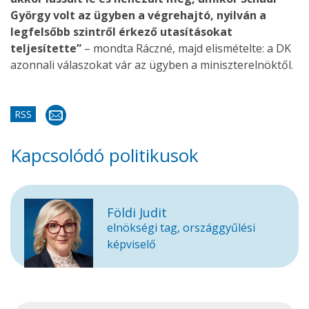
György volt az ügyben a végrehajtó, nyilván a
legfelsőbb szintről érkező utasításokat
teljesítette”
– mondta Ráczné, majd elismételte: a DK
azonnali válaszokat vár az ügyben a miniszterelnöktől.
RSS
Kapcsolódó politikusok
Földi Judit
elnökségi tag, országgyűlési
képviselő