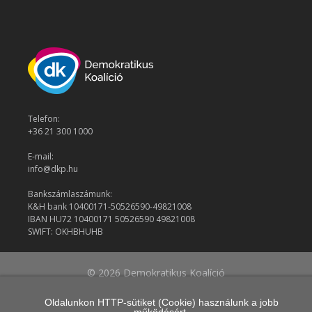
Telefon:
+36 21 300 1000
E-mail:
info@dkp.hu
Bankszámlaszámunk:
K&H bank 10400171-50526590-49821008
IBAN HU72 10400171 50526590 49821008
SWIFT: OKHBHUHB
© 2026 Demokratikus Koalíció
Oldalunkon HTTP-sütiket (Cookie) használunk a jobb