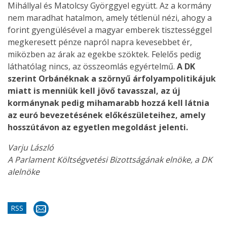
Mihállyal és Matolcsy Györggyel együtt. Az a kormány
nem maradhat hatalmon, amely tétlenül nézi, ahogy a
forint gyengülésével a magyar emberek tisztességgel
megkeresett pénze napról napra kevesebbet ér,
miközben az árak az egekbe szöktek. Felelős pedig
láthatólag nincs, az összeomlás egyértelmű.
A DK
szerint Orbánéknak a szörnyű árfolyampolitikájuk
miatt is menniük kell jövő tavasszal, az új
kormánynak pedig mihamarabb hozzá kell látnia
az euró bevezetésének előkészületeihez, amely
hosszútávon az egyetlen megoldást jelenti.
Varju László
A Parlament Költségvetési Bizottságának elnöke, a DK
alelnöke
RSS