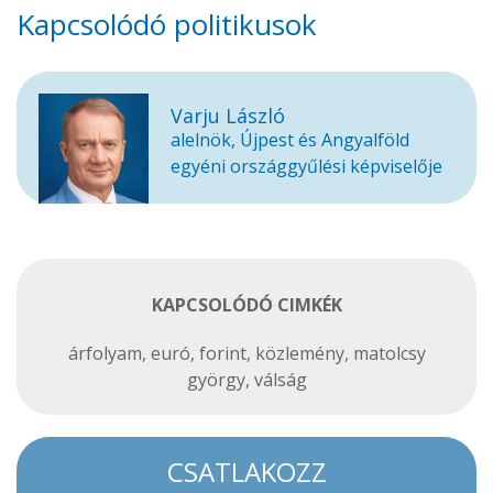
Kapcsolódó politikusok
Varju László
alelnök, Újpest és Angyalföld
egyéni országgyűlési képviselője
KAPCSOLÓDÓ CIMKÉK
árfolyam
,
euró
,
forint
,
közlemény
,
matolcsy
györgy
,
válság
CSATLAKOZZ