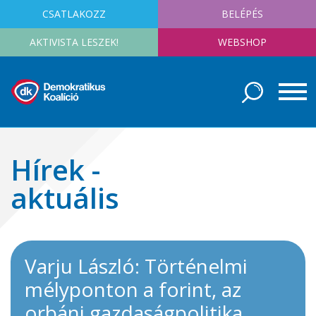
CSATLAKOZZ
BELÉPÉS
AKTIVISTA LESZEK!
WEBSHOP
Hírek -
aktuális
Varju László: Történelmi
mélyponton a forint, az
orbáni gazdaságpolitika