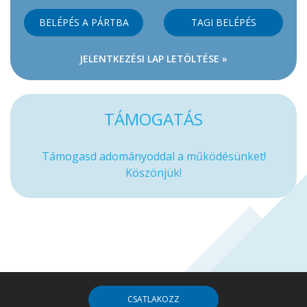
BELÉPÉS A PÁRTBA
TAGI BELÉPÉS
JELENTKEZÉSI LAP LETÖLTÉSE »
TÁMOGATÁS
Támogasd adományoddal a működésünket!
Köszönjük!
CSATLAKOZZ