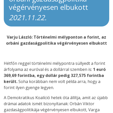
végérvényesen elbukott
2021.11.22.
Varju László: Történelmi mélyponton a forint, az
orbáni gazdaságpolitika végérvényesen elbukott
Hétfőn reggel történelmi mélypontra süllyedt a forint
árfolyama az euróval és a dollárral szemben is:
1 euró
369,69 forintba, egy dollár pedig 327,575 forintba
került.
Soha korábban nem volt példa arra, hogy a
forint ilyen gyenge legyen.
A Demokratikus Koalíció hetek óta állítja, amit az újabb
drámai adatok ismét bizonyítanak: Orbán Viktor
gazdaságpolitikája végérvényesen elbukott, Varga