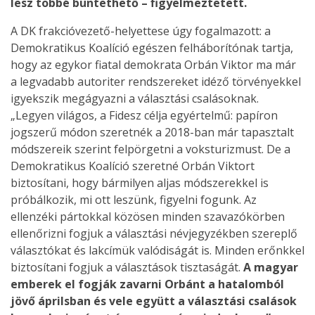
lesz többé büntethető – figyelmeztetett.
A DK frakcióvezető-helyettese úgy fogalmazott: a
Demokratikus Koalíció egészen felháborítónak tartja,
hogy az egykor fiatal demokrata Orbán Viktor ma már
a legvadabb autoriter rendszereket idéző törvényekkel
igyekszik megágyazni a választási csalásoknak.
„Legyen világos, a Fidesz célja egyértelmű: papíron
jogszerű módon szeretnék a 2018-ban már tapasztalt
módszereik szerint felpörgetni a voksturizmust. De a
Demokratikus Koalíció szeretné Orbán Viktort
biztosítani, hogy bármilyen aljas módszerekkel is
próbálkozik, mi ott leszünk, figyelni fogunk. Az
ellenzéki pártokkal közösen minden szavazókörben
ellenőrizni fogjuk a választási névjegyzékben szereplő
választókat és lakcímük valódiságát is. Minden erőnkkel
biztosítani fogjuk a választások tisztaságát.
A magyar
emberek el fogják zavarni Orbánt a hatalomból
jövő áprilsban és vele együtt a választási csalások