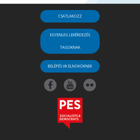
CSATLAKOZZ
EGYENLEG LEKÉRDEZÉS
TAGOKNAK
BELÉPÉS VK ELNÖKÖKNEK