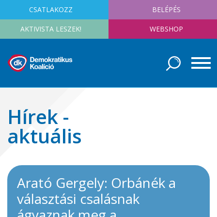
CSATLAKOZZ
BELÉPÉS
AKTIVISTA LESZEK!
WEBSHOP
Hírek -
aktuális
Arató Gergely: Orbánék a
választási csalásnak
ágyaznak meg a