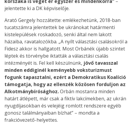
korszaka is véget ér egyszer és mindenkorra”
–
jelentette ki a DK képviselője.
Arató Gergely hozzátette: emlékezhetünk, 2018-ban
tucatszámra jelentettek be ukránokat határmenti
kistelepülések roskadozó, senki által nem lakott
házaiba, ravatalozókba. „A nyílt választási csalásokról a
Fidesz akkor is hallgatott. Most Orbánék újabb szintet
léptek és törvénybe iktatták a választási csalás
intézményét is. Fel kell készülnünk,
jövő tavasszal
minden eddiginél keményebb voksturizmust
fogunk tapasztalni, ezért a Demokratikus Koalíció
támogatja, hogy az ellenzék közösen forduljon az
Alkotmánybírósághoz.
Orbán mostanra minden
határt átlépett, már csak a fiktív lakcímekben, az ukrán
nyugdíjasokban és velejéig romlott rendszere egyéb
gonosz találmányaiban bízhat” – mondta a
frakcióvezető-helyettes.