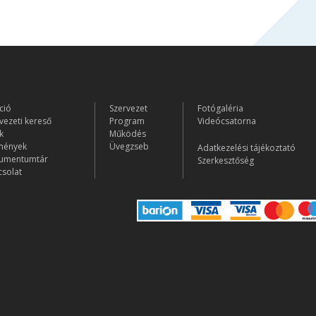
ció
Szervezet
Fotógaléria
vezeti kereső
Program
Videócsatorna
k
Működés
mények
Üvegzseb
Adatkezelési tájékoztató
umentumtár
Szerkesztőség
solat