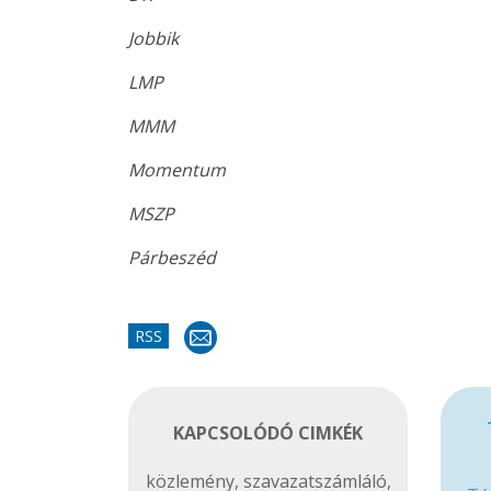
Jobbik
LMP
MMM
Momentum
MSZP
Párbeszéd
RSS
KAPCSOLÓDÓ CIMKÉK
közlemény
,
szavazatszámláló
,