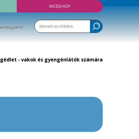
WEBSHOP
ai Magyarok
gédlet - vakok és gyengénlátók számára