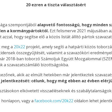
20 ezren a tiszta választásért
asága szempontjából
alapvető fontosságú, hogy minden s
len a kormánypártoktól.
Ezt felismerve 2021 májusában az
 azzal, hogy segítse elő a közös listát állító pártok szavaz
t meg a
20k22
projekt, amely segíti a hatpárti közös toborzá
ncidensek összegyűjtését, valamint a szavazóköri eredmények
 már 2018-ban toborzó Számoljuk Együtt Mozgalommal (SZEM)
ják a szavazatszámláló bizottságokba.
kezőnek, akik az elmúlt hetekben már jelentkeztek szavaza
 jelentkezését: célunk, hogy még ebben az évben elérjü
asztásokon elkövetett visszaéléseknek és szabálytalanságo
u
honlapon, vagy a
facebook.com/20k22
oldalon lehet jelentk