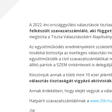
A 2022. évi országgyűlési választások tiszt
felkészült szavazatszámláló, aki függet
megbízta a Tiszta Választásokért Alapítványt
Az együttműködés eredményeként születet
továbbá biztosítja az esetleges választási i
együttműködik a civil szavazatszámlálókat
állító pártok a SZEM önkénteseit is delegál
Köszönjük annak a több mint 10 ezer jelent
választás tisztaságát vigyázó aktivisták
Annak érdekében, hogy elejét vegyük a vál
Hatpárti szavazatszámlálónak a
www.20k.h
DK