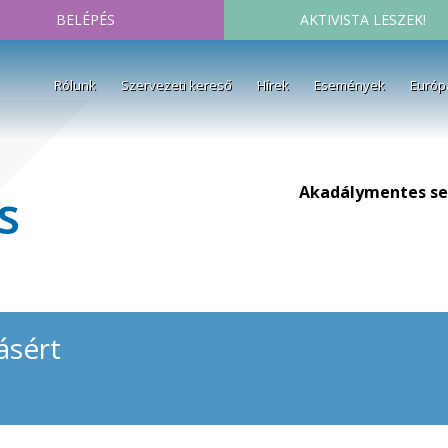
BELÉPÉS
AKTIVISTA LESZEK!
Rólunk
Szervezeti kereső
Hírek
Események
Európ
Akadálymentes se
s
ásért