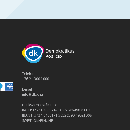
Telefon:
+36 21 300 1000
E-mail:
info@dkp.hu
Bankszámlaszámunk:
K&H bank 10400171-50526590-49821008
IBAN HU72 10400171 50526590 49821008
SWIFT: OKHBHUHB