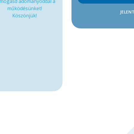
mogasd adományoddal a
működésünket!
JELENT
Köszönjük!