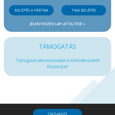
BELÉPÉS A PÁRTBA
TAGI BELÉPÉS
JELENTKEZÉSI LAP LETÖLTÉSE »
TÁMOGATÁS
Támogasd adományoddal a működésünket!
Köszönjük!
CSATLAKOZZ