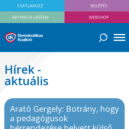
CSATLAKOZZ
BELÉPÉS
AKTIVISTA LESZEK!
WEBSHOP
Hírek -
aktuális
Arató Gergely: Botrány, hogy
a pedagógusok
bérrendezése helyett külső