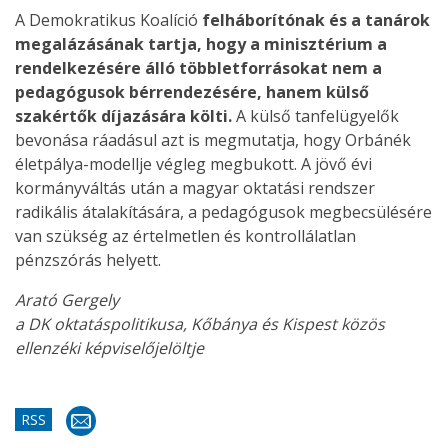
A Demokratikus Koalíció
felháborítónak és a tanárok
megalázásának tartja, hogy a minisztérium a
rendelkezésére álló többletforrásokat nem a
pedagógusok bérrendezésére, hanem külső
szakértők díjazására költi.
A külső tanfelügyelők
bevonása ráadásul azt is megmutatja, hogy Orbánék
életpálya-modellje végleg megbukott. A jövő évi
kormányváltás után a magyar oktatási rendszer
radikális átalakítására, a pedagógusok megbecsülésére
van szükség az értelmetlen és kontrollálatlan
pénzszórás helyett.
Arató Gergely
a DK oktatáspolitikusa, Kőbánya és Kispest közös
ellenzéki képviselőjelöltje
RSS