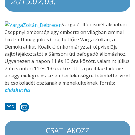
2015.07.03.
Varga Zoltán ismét akcióban.
Cseppnyi emberség egy embertelen világban címmel
hirdetett meg július 6-ra, hétfőre Varga Zoltán, a
Demokratikus Koalíció önkormányztai képviselője
sajtótájékoztatót a Sámsoni úti befogadó állomáshoz.
Ugyanezen a napon 11 és 13 óra között, valamint július
7-én szintén 11 és 13 óra között – a politikust idézve –
a nagy melegre és az embertelenségre tekintettel vizet
és csokoládét osztanak a menekülteknek. forrás:
civishir.hu
RSS
CSATLAKOZZ