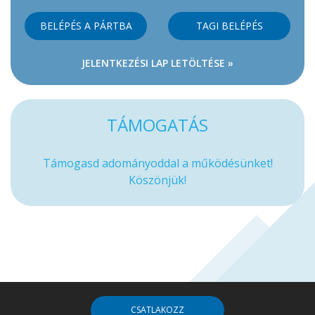
BELÉPÉS A PÁRTBA
TAGI BELÉPÉS
JELENTKEZÉSI LAP LETÖLTÉSE »
TÁMOGATÁS
Támogasd adományoddal a működésünket!
Köszönjük!
CSATLAKOZZ