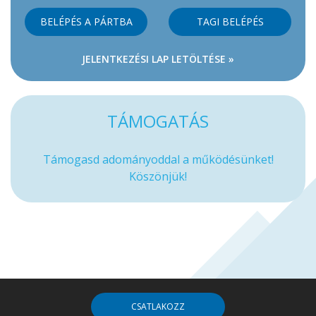
BELÉPÉS A PÁRTBA
TAGI BELÉPÉS
JELENTKEZÉSI LAP LETÖLTÉSE »
TÁMOGATÁS
Támogasd adományoddal a működésünket!
Köszönjük!
CSATLAKOZZ