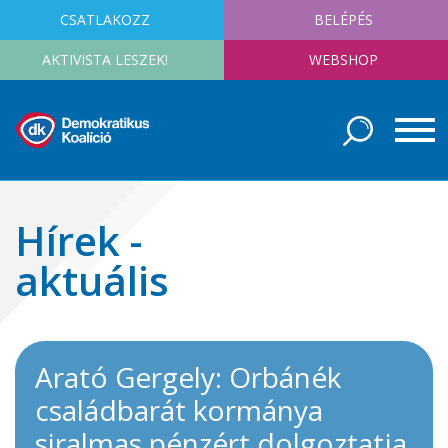
CSATLAKOZZ
BELÉPÉS
AKTIVISTA LESZEK!
WEBSHOP
Hírek -
aktuális
Arató Gergely: Orbánék
családbarát kormánya
siralmas pénzért dolgoztatja