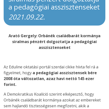
a pedagógiai asszisztenseket
2021.09.22.
Arató Gergely: Orbánék családbarát kormánya
siralmas pénzért dolgoztatja a pedagógiai
asszisztenseket
Az Eduline oktatási portál szerdai cikke hívta fel rá a
figyelmet, hogy
a pedagógiai asszisztensek bére
2008 óta változatlan, azaz havi nettó 145 ezer
forint.
A Demokratikus Koalíció szerint elképesztő, hogy
Orbánék családbarát kormánya azokat az embereket
sem hajlandó tisztességesen megfizetni, akik a