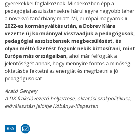
gyerekekkel foglalkoznak. Mindeközben épp a
pedagógiai asszisztensekre hárul egyre nagyobb teher
a növekvő tanárhiány miatt. Mi, európai magyarok
a
2022-es kormányváltás után, a Dobrev Klára
vezette új kormánnyal visszaadjuk a pedagógusok,
pedagógiai asszisztensek megbecsülésést, és
olyan méltó fizetést fogunk nekik biztosítani, mint
Európa más országaiban,
ahol már felfogták a
jelentőségét annak, hogy mennyire fontos a minőségi
oktatásba fektetni az energiát és megfizetni a jó
pedagógusokat.
Arató Gergely
A DK frakcióvezető-helyettese, oktatási szakpolitikusa,
előválasztási jelöltje Kőbánya-Kispesten
RSS