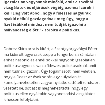
igazolatlan vagyonnak minősül, amit a további
vizsgálatok és eljárások végéig azonnal zárolni
kell! Elég volt abból, hogy a fideszes nagyurak
nyakló nélkül gazdagodnak meg úgy, hogy a
fizetésükkel mindezt nem tudják igazolni a
nyilvánosság előtt.” - sorolta a politikus.
Dobrev Klára arra is kitért, a Szentgyörgyvölgyi Péter
ma kiderült ügye csak csepp a tengerben, számtalan
ehhez hasonló és ennél sokkal nagyobb igazolatlan
politikusvagyon is van a fideszes politikusoknál, amit
nem tudnak igazolni. Úgy fogalmazott, nem véletlen,
hogy a Fidesz az évek során egy súlytalan és
komolyanvehetetlen vagyonnyilatkozattételi rendszert
vezetett be, sőt azt is megnehezítette, hogy egy
politikus ellen egyáltalán vagyonosodási vizsgálatot
lehessen lefolytatni.