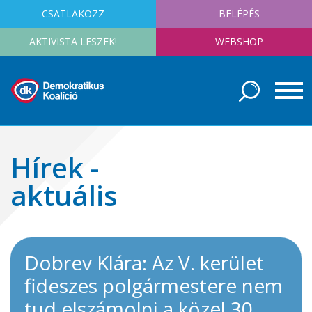
CSATLAKOZZ
BELÉPÉS
AKTIVISTA LESZEK!
WEBSHOP
Hírek -
aktuális
Dobrev Klára: Az V. kerület
fideszes polgármestere nem
tud elszámolni a közel 30