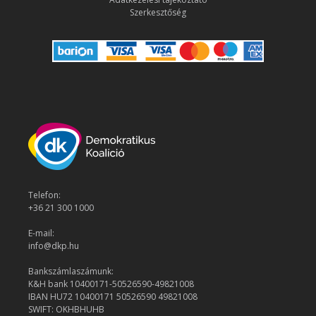
Szerkesztőség
Telefon:
+36 21 300 1000
E-mail:
info@dkp.hu
Bankszámlaszámunk:
K&H bank 10400171-50526590-49821008
IBAN HU72 10400171 50526590 49821008
SWIFT: OKHBHUHB