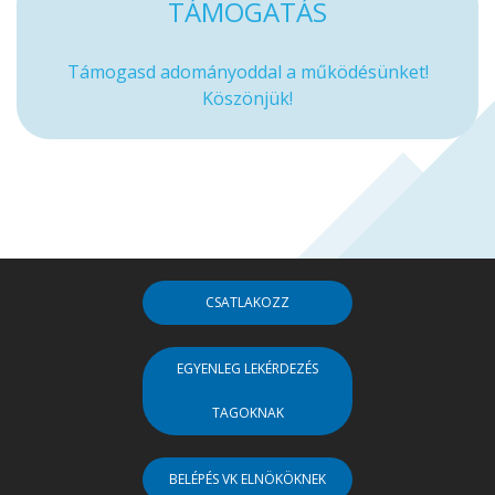
TÁMOGATÁS
Támogasd adományoddal a működésünket!
Köszönjük!
CSATLAKOZZ
EGYENLEG LEKÉRDEZÉS
TAGOKNAK
BELÉPÉS VK ELNÖKÖKNEK