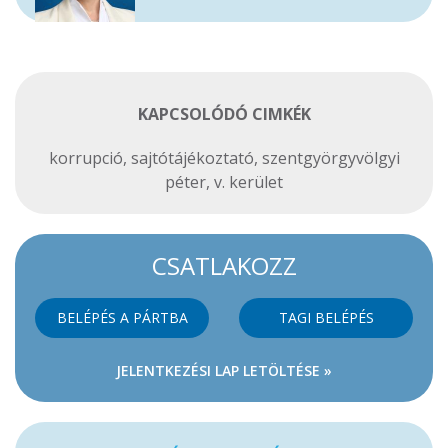
KAPCSOLÓDÓ CIMKÉK
korrupció
,
sajtótájékoztató
,
szentgyörgyvölgyi
péter
,
v. kerület
CSATLAKOZZ
BELÉPÉS A PÁRTBA
TAGI BELÉPÉS
JELENTKEZÉSI LAP LETÖLTÉSE »