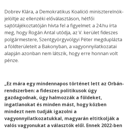
Dobrev Klára, a Demokratikus Koalíció miniszterelnök-
jelöltje az ellenzéki előválasztáson, hétfői
sajtótájékoztatóján hívta fel a figyelmet: a 24.hu írta
meg, hogy Rogán Antal utódja, az V. kerület fideszes
polgármestere, Szentgyörgyvölgyi Péter megduplázta
a földterületeit a Bakonyban, a vagyonnyilatkozatai
alapján azonban nem látszik, hogy erre honnan volt
pénze.
„Ez mára egy mindennapos történet lett az Orbán-
rendszerben: a fideszes politikusok úgy
gazdagodnak, úgy halmozzák a földeket,
ingatlanokat és minden mást, hogy közben
mindezt nem tudják igazolni a
vagyonnyilatkozatukkal, magyarán eltitkolják a
valós vagyonukat a választók elől. Ennek 2022-ben