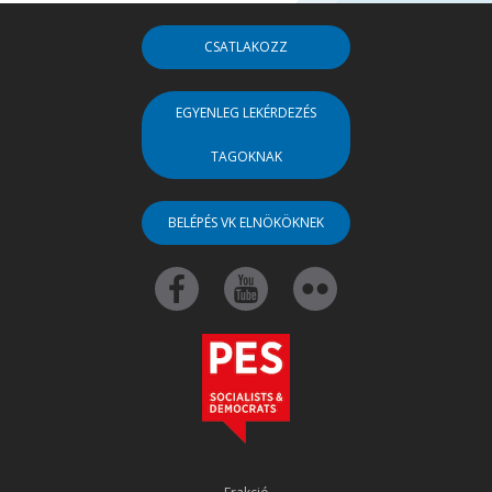
CSATLAKOZZ
EGYENLEG LEKÉRDEZÉS
TAGOKNAK
BELÉPÉS VK ELNÖKÖKNEK