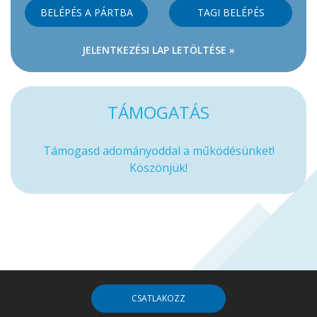
BELÉPÉS A PÁRTBA
TAGI BELÉPÉS
JELENTKEZÉSI LAP LETÖLTÉSE »
TÁMOGATÁS
Támogasd adományoddal a működésünket!
Köszönjük!
CSATLAKOZZ