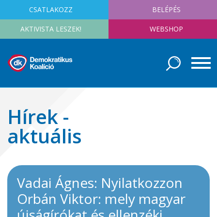
CSATLAKOZZ
BELÉPÉS
AKTIVISTA LESZEK!
WEBSHOP
Hírek -
aktuális
Vadai Ágnes: Nyilatkozzon
Orbán Viktor: mely magyar
újságírókat és ellenzéki