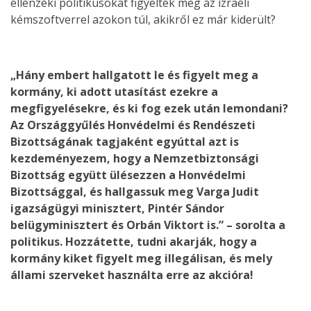
ellenzéki politikusokat figyelték meg az izraeli
kémszoftverrel azokon túl, akikről ez már kiderült?
„Hány embert hallgatott le és figyelt meg a
kormány, ki adott utasítást ezekre a
megfigyelésekre, és ki fog ezek után lemondani?
Az Országgyűlés Honvédelmi és Rendészeti
Bizottságának tagjaként egyúttal azt is
kezdeményezem, hogy a Nemzetbiztonsági
Bizottság együtt ülésezzen a Honvédelmi
Bizottsággal, és hallgassuk meg Varga Judit
igazságügyi minisztert, Pintér Sándor
belügyminisztert és Orbán Viktort is.” – sorolta a
politikus. Hozzátette, tudni akarják, hogy a
kormány kiket figyelt meg illegálisan, és mely
állami szerveket használta erre az akcióra!