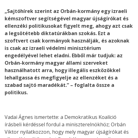
„Sajtóhírek szerint az Orbán-kormány egy izraeli
kémszoftver segítségével magyar újságírókat és
ellenzéki politikusokat figyelt meg, ahogy azt csak
a legsötétebb diktatúrákban szokás. Ezt a
szoftvert csak kormányok használják, és azoknak
is csak az izraeli védelmi minisztérium
engedélyével lehet eladni. Ebből már tudjuk: az
Orbán-kormány magyar állami szerveket
használhatott arra, hogy illegális eszközökkel
lehallgassa és megfigyelje az ellenzéket és a
szabad sajtó maradékát.” – foglalta össze a
politikus.
Vadai Ágnes ismertette: a Demokratikus Koalíció
írásbeli kérdéssel fordul a miniszterelnökhöz; Orbán
Viktor nyilatkozzon, hogy mely magyar újságírókat és