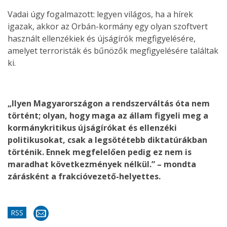
Vadai úgy fogalmazott: legyen világos, ha a hírek
igazak, akkor az Orbán-kormány egy olyan szoftvert
használt ellenzékiek és újságírók megfigyelésére,
amelyet terroristák és bűnözők megfigyelésére találtak
ki.
„Ilyen Magyarországon a rendszerváltás óta nem
történt; olyan, hogy maga az állam figyeli meg a
kormánykritikus újságírókat és ellenzéki
politikusokat, csak a legsötétebb diktatúrákban
történik. Ennek megfelelően pedig ez nem is
maradhat következmények nélkül.” – mondta
zárásként a frakcióvezető-helyettes.
RSS