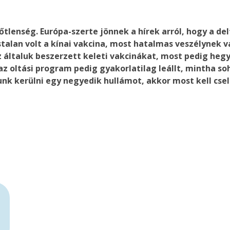
őtlenség. Európa-szerte jönnek a hírek arról, hogy a de
stalan volt a kínai vakcina, most hatalmas veszélynek 
 általuk beszerzett keleti vakcinákat, most pedig hegy
 oltási program pedig gyakorlatilag leállt, mintha soha 
nk kerülni egy negyedik hullámot, akkor most kell csele