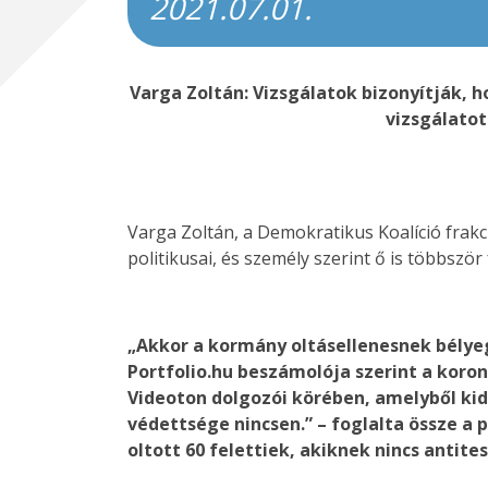
2021.07.01.
Varga Zoltán: Vizsgálatok bizonyítják, 
vizsgálatot
Varga Zoltán, a Demokratikus Koalíció frakci
politikusai, és személy szerint ő is többször
„Akkor a kormány oltásellenesnek bélye
Portfolio.hu beszámolója szerint a kor
Videoton dolgozói körében, amelyből kid
védettsége nincsen.” – foglalta össze a
oltott 60 felettiek, akiknek nincs anti