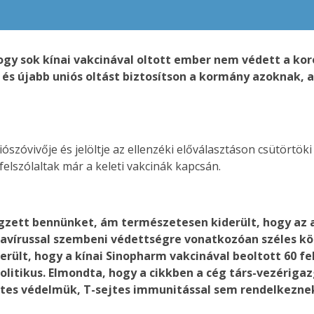
hogy sok kínai vakcinával oltott ember nem védett a kor
 és újabb uniós oltást biztosítson a kormány azoknak, a
ószóvivője és jelöltje az ellenzéki előválasztáson csütörtök
 felszólaltak már a keleti vakcinák kapcsán.
gzett bennünket, ám természetesen kiderült, hogy az 
onavírussal szembeni védettségre vonatkozóan széles k
erült, hogy a kínai Sinopharm vakcinával beoltott 60 f
 politikus. Elmondta, hogy a cikkben a cég társ-vezérig
testes védelmük, T-sejtes immunitással sem rendelkezne