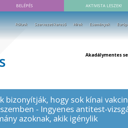
BELÉPÉS
AKTIVISTA LESZEK!
Rólunk
Szervezeti kereső
Hírek
Események
Európ
Akadálymentes se
s
ok bizonyítják, hogy sok kínai vakc
 szemben - Ingyenes antitest-vizsg
mány azoknak, akik igénylik