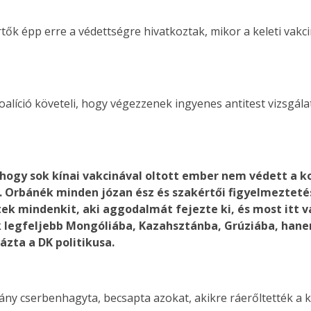
ők épp erre a védettségre hivatkoztak, mikor a keleti vakcin
oalíció követeli, hogy végezzenek ingyenes antitest vizsgál
hogy sok kínai vakcinával oltott ember nem védett a k
. Orbánék minden józan ész és szakértői figyelmeztetés 
ek mindenkit, aki aggodalmát fejezte ki, és most itt v
legfeljebb Mongóliába, Kazahsztánba, Grúziába, hanem
ázta a DK politikusa.
ny cserbenhagyta, becsapta azokat, akikre ráerőltették a kí