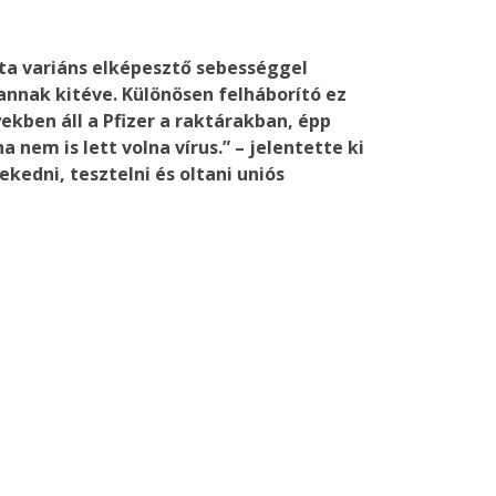
lta variáns elképesztő sebességgel
vannak kitéve. Különösen felháborító ez
ekben áll a Pfizer a raktárakban, épp
nem is lett volna vírus.” – jelentette ki
kedni, tesztelni és oltani uniós