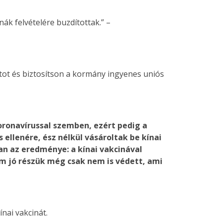
ák felvételére buzdítottak.” –
atot és biztosítson a kormány ingyenes uniós
oronavírussal szemben, ezért pedig a
ellenére, ész nélkül vásároltak be kínai
an az eredménye: a kínai vakcinával
 jó részük még csak nem is védett, ami
nai vakcinát.