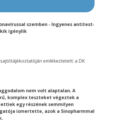
onavírussal szemben - Ingyenes antitest-
kik igénylik
i sajtótájékoztatóján emlékeztetett: a DK
aggodalom nem volt alaptalan. A
örű, komplex teszteket végeztek a
elettiek egy részének semmilyen
azgatója ismertette, azok a Sinopharmmal
k.