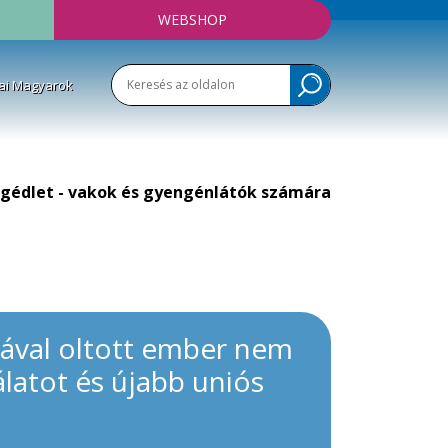
WEBSHOP
ai Magyarok
gédlet - vakok és gyengénlátók számára
inával oltott ember nem
álatot és újabb uniós