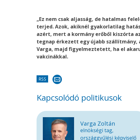
„Ez nem csak aljasság, de hatalmas felel
terjed. Azok, akiknél gyakorlatilag hatá
azért, mert a kormány erőből kiszórta az
tegnap érkezett egy újabb szállítmány, az
Varga, majd figyelmeztetett, ha el akaru
vakcinákkal.
RSS
Kapcsolódó politikusok
Varga Zoltán
elnökségi tag,
országgyűlési képviselő