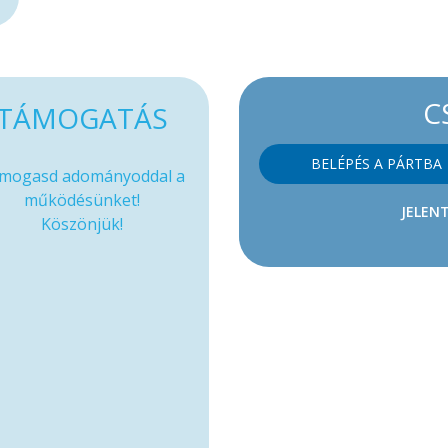
C
TÁMOGATÁS
BELÉPÉS A PÁRTBA
mogasd adományoddal a
működésünket!
JELENT
Köszönjük!