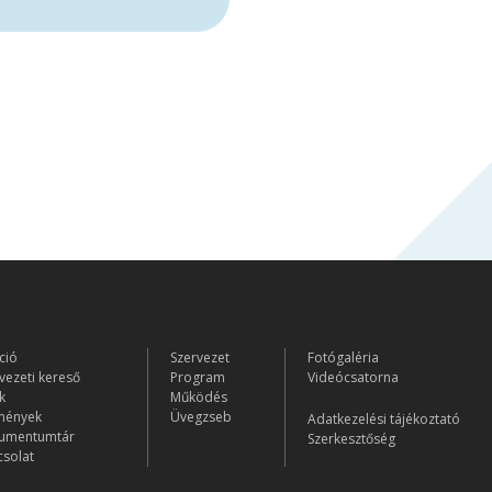
ció
Szervezet
Fotógaléria
vezeti kereső
Program
Videócsatorna
k
Működés
mények
Üvegzseb
Adatkezelési tájékoztató
umentumtár
Szerkesztőség
solat