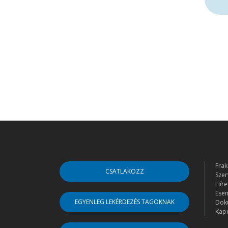
Frak
CSATLAKOZZ
Szer
Híre
Ese
EGYENLEG LEKÉRDEZÉS TAGOKNAK
Dok
Kapc