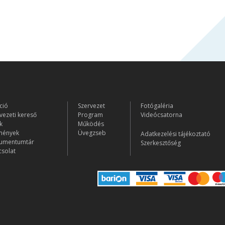
ció
Szervezet
Fotógaléria
vezeti kereső
Program
Videócsatorna
k
Működés
mények
Üvegzseb
Adatkezelési tájékoztató
umentumtár
Szerkesztőség
solat