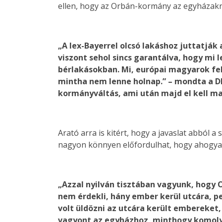
ellen, hogy az Orbán-kormány az egyházaknak
„A lex-Bayerrel olcsó lakáshoz juttatjá
viszont sehol sincs garantálva, hogy mi l
bérlakásokban. Mi, európai magyarok fel
mintha nem lenne holnap.” – mondta a DK-
kormányváltás, ami után majd el kell m
Arató arra is kitért, hogy a javaslat abból 
nagyon könnyen előfordulhat, hogy ahogyan
„Azzal nyilván tisztában vagyunk, hogy
nem érdekli, hány ember kerül utcára, p
volt üldözni az utcára került embereket, 
vagyont az egyházhoz, minthogy komolya