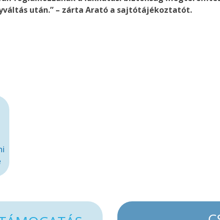
yváltás után.” – zárta Arató a sajtótájékoztatót.
ni
e
C