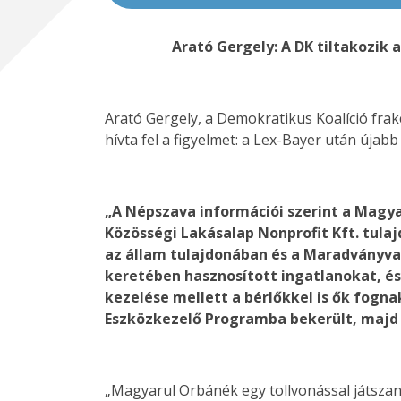
Arató Gergely: A DK tiltakozik 
Arató Gergely, a Demokratikus Koalíció frakc
hívta fel a figyelmet: a Lex-Bayer után újabb
„A Népszava információi szerint a Magy
Közösségi Lakásalap Nonprofit Kft. tula
az állam tulajdonában és a Maradványvag
keretében hasznosított ingatlanokat, és
kezelése mellett a bérlőkkel is ők fognak
Eszközkezelő Programba bekerült, majd o
„Magyarul Orbánék egy tollvonással játszana