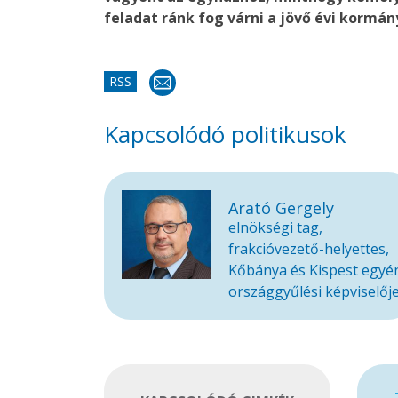
feladat ránk fog várni a jövő évi kormán
RSS
Kapcsolódó politikusok
Arató Gergely
elnökségi tag,
frakcióvezető-helyettes,
Kőbánya és Kispest egyé
országgyűlési képviselőj