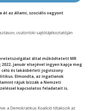
 át az állami, szociális vagyont
asztáson, csütörtöki sajtótájékoztatóján
eretetszolgálat által működtetett MR
 2022. január elsejével ingyen kapja meg
célú és lakásbérleti jogviszony
itikus. Elmondta, az ingatlanok
valamint rájuk bízzák a Nemzeti
eléssel kapcsolatos feladatait is.
ve: a Demokratikus Koalíció tiltakozik az