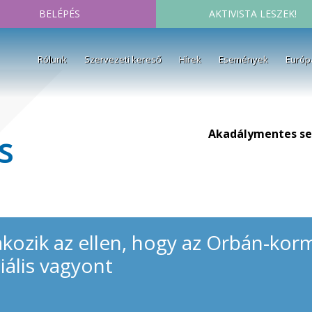
BELÉPÉS
AKTIVISTA LESZEK!
Rólunk
Szervezeti kereső
Hírek
Események
Európ
Akadálymentes se
s
takozik az ellen, hogy az Orbán-ko
ciális vagyont