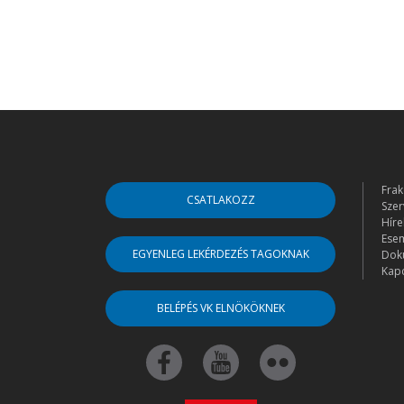
Frak
CSATLAKOZZ
Szer
Híre
Ese
EGYENLEG LEKÉRDEZÉS TAGOKNAK
Dok
Kapc
BELÉPÉS VK ELNÖKÖKNEK