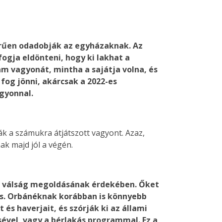
zerűen odadobják az egyházaknak. Az
fogja eldönteni, hogy ki lakhat a
m vagyonát, mintha a sajátja volna, és
fog jönni, akárcsak a 2022-es
gyonnal.
ják a számukra átjátszott vagyont. Azaz,
ak majd jól a végén.
si válság megoldásának érdekében. Őket
dés. Orbánéknak korábban is könnyebb
 és haverjait, és szórják ki az állami
vel, vagy a bérlakás programmal. Ez a