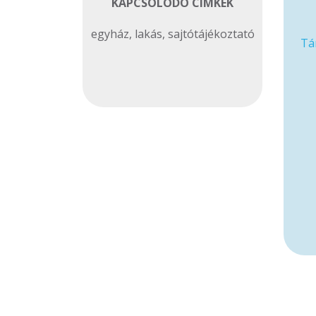
KAPCSOLÓDÓ CIMKÉK
egyház
,
lakás
,
sajtótájékoztató
Tá