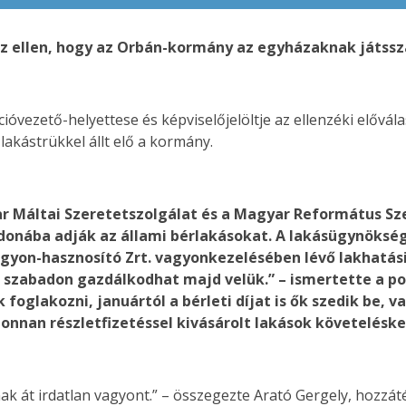
az ellen, hogy az Orbán-kormány az egyházaknak játssza
ióvezető-helyettese és képviselőjelöltje az ellenzéki elővál
 lakástrükkel állt elő a kormány.
ar Máltai Szeretetszolgálat és a Magyar Református Sz
jdonába adják az állami bérlakásokat. A lakásügynökség
yon-hasznosító Zrt. vagyonkezelésében lévő lakhatási 
 szabadon gazdálkodhat majd velük.” – ismertette a pol
 foglakozni, januártól a bérleti díjat is ők szedik be, 
nnan részletfizetéssel kivásárolt lakások követeléskez
k át irdatlan vagyont.” – összegezte Arató Gergely, hozzáté