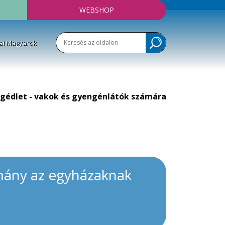
WEBSHOP
ai Magyarok
gédlet - vakok és gyengénlátók számára
rmány az egyházaknak