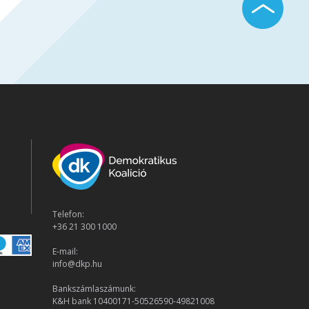
Telefon:
+36 21 300 1000
E-mail:
info@dkp.hu
Bankszámlaszámunk:
K&H bank 10400171-50526590-49821008