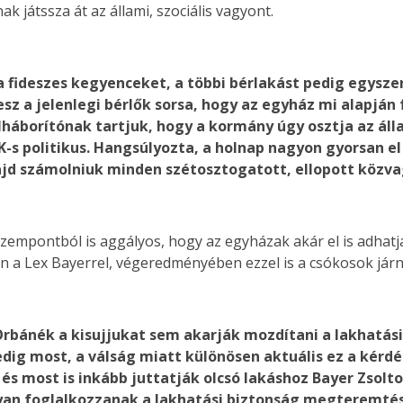
 játssza át az állami, szociális vagyont.
k a fideszes kegyenceket, a többi bérlakást pedig egys
esz a jelenlegi bérlők sorsa, hogy az egyház mi alapján 
háborítónak tartjuk, hogy a kormány úgy osztja az álla
s politikus. Hangsúlyozta, a holnap nagyon gyorsan el 
ajd számolniuk minden szétosztogatott, ellopott közva
a szempontból is aggályos, hogy az egyházak akár el is adhat
 a Lex Bayerrel, végeredményében ezzel is a csókosok járn
 Orbánék a kisujjukat sem akarják mozdítani a lakhatá
edig most, a válság miatt különösen aktuális ez a kér
és most is inkább juttatják olcsó lakáshoz Bayer Zsoltot
n foglalkozzanak a lakhatási biztonság megteremtésé