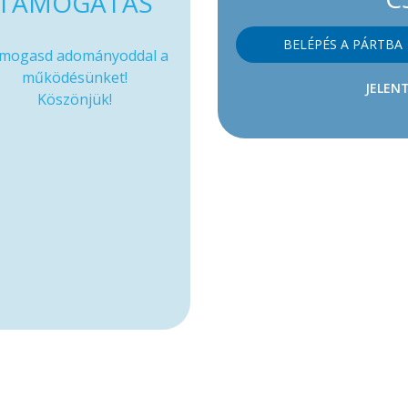
TÁMOGATÁS
BELÉPÉS A PÁRTBA
mogasd adományoddal a
működésünket!
JELENT
Köszönjük!