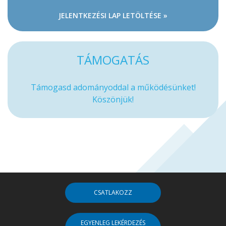
JELENTKEZÉSI LAP LETÖLTÉSE »
TÁMOGATÁS
Támogasd adományoddal a működésünket!
Köszönjük!
CSATLAKOZZ
EGYENLEG LEKÉRDEZÉS