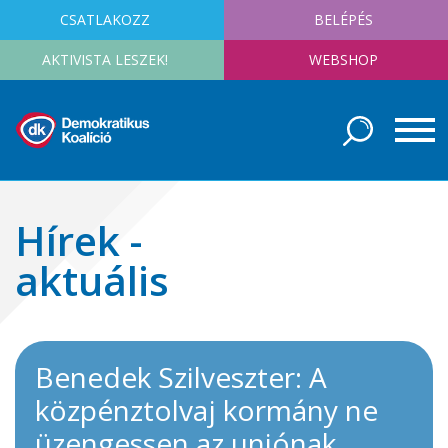
CSATLAKOZZ
BELÉPÉS
AKTIVISTA LESZEK!
WEBSHOP
Hírek -
aktuális
Benedek Szilveszter: A
közpénztolvaj kormány ne
üzengessen az uniónak,