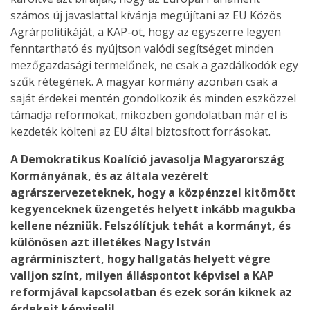
számos új javaslattal kívánja megújítani az EU Közös
Agrárpolitikáját, a KAP-ot, hogy az egyszerre legyen
fenntartható és nyújtson valódi segítséget minden
mezőgazdasági termelőnek, ne csak a gazdálkodók egy
szűk rétegének. A magyar kormány azonban csak a
saját érdekei mentén gondolkozik és minden eszközzel
támadja reformokat, miközben gondolatban már el is
kezdeték költeni az EU által biztosított forrásokat.
A Demokratikus Koalíció javasolja Magyarország
Kormányának, és az általa vezérelt
agrárszervezeteknek, hogy a közpénzzel kitömött
kegyenceknek üzengetés helyett inkább magukba
kellene nézniük. Felszólítjuk tehát a kormányt, és
különösen azt illetékes Nagy István
agrárminisztert, hogy hallgatás helyett végre
valljon színt, milyen álláspontot képvisel a KAP
reformjával kapcsolatban és ezek során kiknek az
érdekeit képviseli!