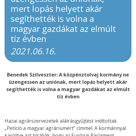
mert lopás helyett akár
segíthették is volna a
magyar gazdákat az elmúlt
tíz évben
2021.06.16.
Benedek Szilveszter: A közpénztolvaj kormány ne
üzengessen az uniónak, mert lopás helyett akár
segíthették is volna a magyar gazdákat az elmúlt
tíz évben
Hazai agrárszervezetek aláírásgyűjtést indítottak
„Petíció a magyar agráriumért” címmel. A kormánnyal
karöltve azt bírálják, hogy az Európai Parlament