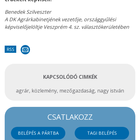
Benedek Szilveszter
A DK Agrárkabinetjének vezetője, országgyűlési
képviselőjelöltje Veszprém 4. sz. választókerületében
RSS
KAPCSOLÓDÓ CIMKÉK
agrár
,
közlemény
,
mezőgazdaság
,
nagy istván
CSATLAKOZZ
BELÉPÉS A PÁRTBA
TAGI BELÉPÉS