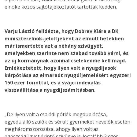
elnöke közös sajtótájékoztatót tartottak kedden.
Varju László felidézte, hogy Dobrev Klára a DK
miniszterelnök-jelöltjeként az elmúlt hetekben
már ismertette azt a néhány szívügyét,
amelyekben szerinte nem szabad tovább várni, és
az új kormánynak azonnal cselekednie kell majd.
Emlékeztetett, hogy ilyen volt a nyugdíjasok
kárpótlása az elmaradt nyugdíjemelésért egyszeri
150 ezer forinttal, és a svájci indexálás
visszaállítása a nyugdíjszámításban.
„De ilyen volt a családi pótlék megduplázása,
egyedülálló szülők és sérült gyermeket nevelők esetén
megháromszorozása, ahogy ilyen volt az
egészségügyet érintő szívügye is: legalább 3 ezer