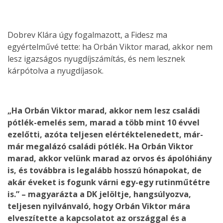
Dobrev Klára úgy fogalmazott, a Fidesz ma
egyértelművé tette: ha Orbán Viktor marad, akkor nem
lesz igazságos nyugdíjszámítás, és nem lesznek
kárpótolva a nyugdíjasok.
„Ha Orbán Viktor marad, akkor nem lesz családi
pótlék-emelés sem, marad a több mint 10 évvel
ezelőtti, azóta teljesen elértéktelenedett, már-
már megalázó családi pótlék. Ha Orbán Viktor
marad, akkor velünk marad az orvos és ápolóhiány
is, és továbbra is legalább hosszú hónapokat, de
akár éveket is fogunk várni egy-egy rutinműtétre
is.” – magyarázta a DK jelöltje, hangsúlyozva,
teljesen nyilvánvaló, hogy Orbán Viktor mára
elveszítette a kapcsolatot az országgal és a