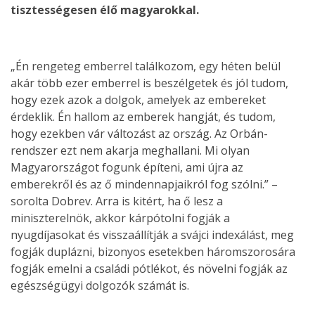
tisztességesen élő magyarokkal.
„Én rengeteg emberrel találkozom, egy héten belül
akár több ezer emberrel is beszélgetek és jól tudom,
hogy ezek azok a dolgok, amelyek az embereket
érdeklik. Én hallom az emberek hangját, és tudom,
hogy ezekben vár változást az ország. Az Orbán-
rendszer ezt nem akarja meghallani. Mi olyan
Magyarországot fogunk építeni, ami újra az
emberekről és az ő mindennapjaikról fog szólni.” –
sorolta Dobrev. Arra is kitért, ha ő lesz a
miniszterelnök, akkor kárpótolni fogják a
nyugdíjasokat és visszaállítják a svájci indexálást, meg
fogják duplázni, bizonyos esetekben háromszorosára
fogják emelni a családi pótlékot, és növelni fogják az
egészségügyi dolgozók számát is.