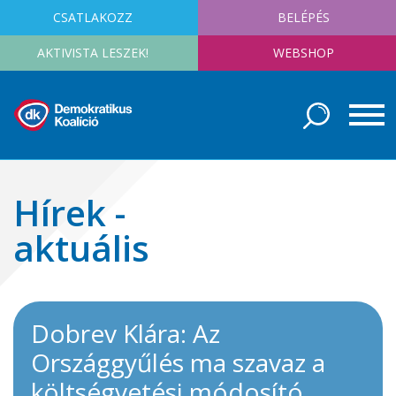
CSATLAKOZZ
BELÉPÉS
AKTIVISTA LESZEK!
WEBSHOP
Hírek -
aktuális
Dobrev Klára: Az
Országgyűlés ma szavaz a
költségvetési módosító