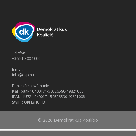
Telefon:
+36 21 300 1000
E-mail:
info@dkp.hu
Bankszámlaszámunk:
K&H bank 10400171-50526590-49821008
IBAN HU72 10400171 50526590 49821008
SWIFT: OKHBHUHB
© 2026 Demokratikus Koalíció