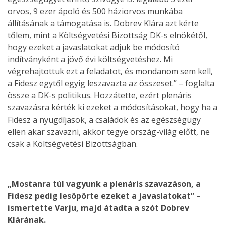
orvos, 9 ezer ápoló és 500 háziorvos munkába
állításának a támogatása is. Dobrev Klára azt kérte
tőlem, mint a Költségvetési Bizottság DK-s elnökétől,
hogy ezeket a javaslatokat adjuk be módosító
indítványként a jövő évi költségvetéshez. Mi
végrehajtottuk ezt a feladatot, és mondanom sem kell,
a Fidesz egytől egyig leszavazta az összeset.” – foglalta
össze a DK-s politikus. Hozzátette, ezért plenáris
szavazásra kérték ki ezeket a módosításokat, hogy ha a
Fidesz a nyugdíjasok, a családok és az egészségügy
ellen akar szavazni, akkor tegye ország-világ előtt, ne
csak a Költségvetési Bizottságban.
„Mostanra túl vagyunk a plenáris szavazáson, a
Fidesz pedig lesöpörte ezeket a javaslatokat” –
ismertette Varju, majd átadta a szót Dobrev
Klárának.