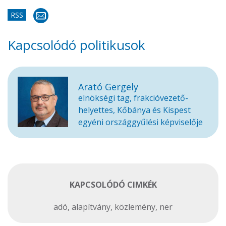
RSS
Kapcsolódó politikusok
Arató Gergely
elnökségi tag, frakcióvezető-
helyettes, Kőbánya és Kispest
egyéni országgyűlési képviselője
KAPCSOLÓDÓ CIMKÉK
adó
,
alapítvány
,
közlemény
,
ner