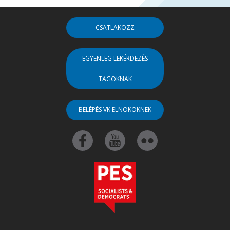
CSATLAKOZZ
EGYENLEG LEKÉRDEZÉS
TAGOKNAK
BELÉPÉS VK ELNÖKÖKNEK