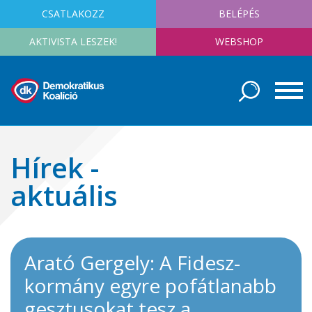
CSATLAKOZZ
BELÉPÉS
AKTIVISTA LESZEK!
WEBSHOP
Hírek -
aktuális
Arató Gergely: A Fidesz-
kormány egyre pofátlanabb
gesztusokat tesz a