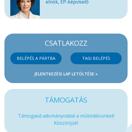
elnök, EP-képviselő
CSATLAKOZZ
BELÉPÉS A PÁRTBA
TAGI BELÉPÉS
JELENTKEZÉSI LAP LETÖLTÉSE »
TÁMOGATÁS
Támogasd adományoddal a működésünket!
Köszönjük!