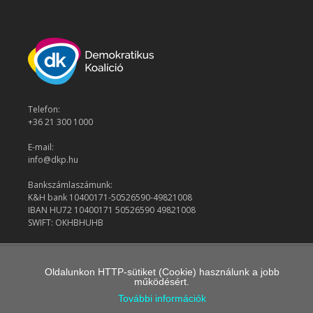
Telefon:
+36 21 300 1000
E-mail:
info@dkp.hu
Bankszámlaszámunk:
K&H bank 10400171-50526590-49821008
IBAN HU72 10400171 50526590 49821008
SWIFT: OKHBHUHB
© 2026 Demokratikus Koalíció
Oldalunkon HTTP-sütiket (Cookie) használunk a jobb
működésért.
További információk